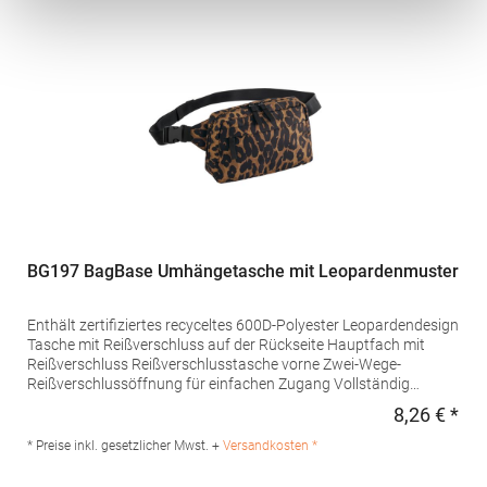
Polyester
BG197 BagBase Umhängetasche mit Leopardenmuster
Enthält zertifiziertes recyceltes 600D-Polyester Leopardendesign
Tasche mit Reißverschluss auf der Rückseite Hauptfach mit
Reißverschluss Reißverschlusstasche vorne Zwei-Wege-
Reißverschlussöffnung für einfachen Zugang Vollständig
verstellbarer Taillengurt TearAway-Etikett für einfaches
8,26 € *
Regu
Rebranding Lieferung ohne Dekoration/InhaltPfegehinweis:
nicht waschbarAngaben zur
* Preise inkl. gesetzlicher Mwst. +
Versandkosten *
Produktsicherheit: Herstellernummer:BG197Beechfield Brands
Europe B.V., Posthoornstraat 17, 301 IWD Rotterdam, The