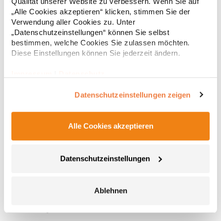
Qualität unserer Website zu verbessern. Wenn Sie auf
BaumwolleAngaben zur Produktsicherheit: Herst.-Nr.:
„Alle Cookies akzeptieren“ klicken, stimmen Sie der
1816071Hersteller: Halfar System GmbH Ludwig-Erhard-Allee
Verwendung aller Cookies zu. Unter
23 33719 Bielefeld Deutschland E-Mail: info@halfar.com
„Datenschutzeinstellungen“ können Sie selbst
bestimmen, welche Cookies Sie zulassen möchten.
Diese Einstellungen können Sie jederzeit ändern.
Impressum
|
Datenschutz
Datenschutzeinstellungen zeigen
Alle Cookies akzeptieren
BG187 BagBase Premium Umhängetasche
Vollständig gefüttert mit 100% Polyester Leicht zugängliche
Datenschutzeinstellungen
Öffnung mit 2-Wege-Reißverschluss Reißverschluss-Tasche
vorne Voll verstellbarer Taillenriemen Abreißetikett Volumen: ca.
2 LiterPfegehinweis: HandwäscheAngaben zur
Ablehnen
Produktsicherheit: Herstellernummer:BG187Beechfield Brands
8,16 € *
Regu
Europe B.V., Posthoornstraat 17, 301 IWD Rotterdam, The
Netherlandswww.beechfieldbrands.com,
* Preise inkl. gesetzlicher Mwst. +
Versandkosten *
sales@beechfield.comMaterialzusammensetzung: 100%