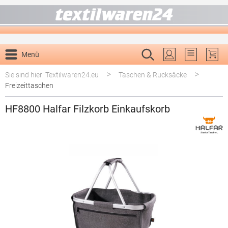
alt springen
Menü
Du hast 0 P
>
>
Sie sind hier: Textilwaren24.eu
Taschen & Rucksäcke
Freizeittaschen
HF8800 Halfar Filzkorb Einkaufskorb
Bildergalerie überspringen