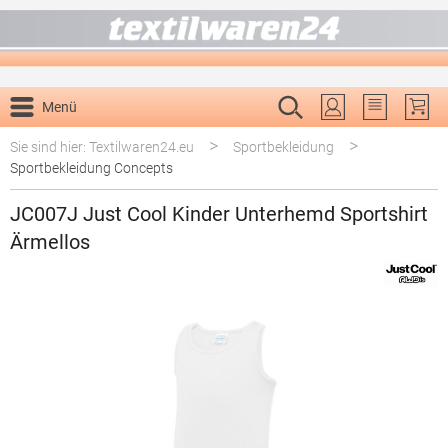
alt springen
Menü
Du hast 0 P
>
>
Sie sind hier: Textilwaren24.eu
Sportbekleidung
Sportbekleidung Concepts
JC007J Just Cool Kinder Unterhemd Sportshirt
Ärmellos
Bildergalerie überspringen