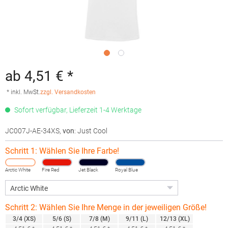
ab 4,51 € *
* inkl. MwSt.
zzgl. Versandkosten
Sofort verfügbar, Lieferzeit 1-4 Werktage
JC007J-AE-34XS
,
von
: Just Cool
Schritt 1: Wählen Sie Ihre Farbe!
Arctic White
Fire Red
Jet Black
Royal Blue
Schritt 2: Wählen Sie Ihre Menge in der jeweiligen Größe!
3/4 (XS)
5/6 (S)
7/8 (M)
9/11 (L)
12/13 (XL)