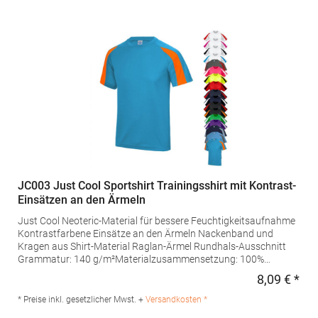
JC003 Just Cool Sportshirt Trainingsshirt mit Kontrast-
Einsätzen an den Ärmeln
Just Cool Neoteric-Material für bessere Feuchtigkeitsaufnahme
Kontrastfarbene Einsätze an den Ärmeln Nackenband und
Kragen aus Shirt-Material Raglan-Ärmel Rundhals-Ausschnitt
Grammatur: 140 g/m²Materialzusammensetzung: 100%
PolyesterAngaben zur Produktsicherheit: Herst.-Nr.: JC003
8,09 € *
Regu
Hersteller: Norty B.V., Kingsfordweg 151, 1043GR Amsterdam
Niederlande E-Mail: info@norty.com
* Preise inkl. gesetzlicher Mwst. +
Versandkosten *