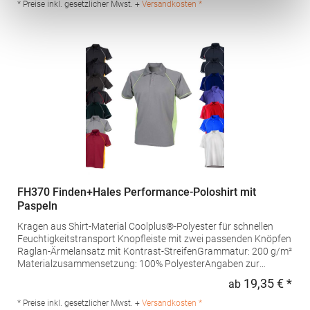
Niederlande E-Mail: info@norty.com
* Preise inkl. gesetzlicher Mwst. +
Versandkosten *
FH370 Finden+Hales Performance-Poloshirt mit
Paspeln
Kragen aus Shirt-Material Coolplus®-Polyester für schnellen
Feuchtigkeitstransport Knopfleiste mit zwei passenden Knöpfen
Raglan-Ärmelansatz mit Kontrast-StreifenGrammatur: 200 g/m²
Materialzusammensetzung: 100% PolyesterAngaben zur
Produktsicherheit: Herst.-Nr.: LV370Hersteller: Henbury BV
19,35 € *
ab
Regu
Kingsfordweg 151 1043GR Amsterdam Niederlande E-Mail:
enquiries@findenandhales.com
* Preise inkl. gesetzlicher Mwst. +
Versandkosten *