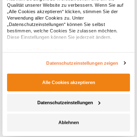
Regu
Nr.: S259XHersteller: Result Clothing Ltd. Narcisova 1 821 01
Qualität unserer Website zu verbessern. Wenn Sie auf
Bratislava Slowakei E-Mail: sales@resultclothing.com
* Preise inkl. gesetzlicher Mwst. +
Versandkosten *
„Alle Cookies akzeptieren“ klicken, stimmen Sie der
Verwendung aller Cookies zu. Unter
„Datenschutzeinstellungen“ können Sie selbst
bestimmen, welche Cookies Sie zulassen möchten.
Diese Einstellungen können Sie jederzeit ändern.
Impressum
|
Datenschutz
Datenschutzeinstellungen zeigen
Alle Cookies akzeptieren
JC001J Just Cool Kinder Sportshirt Trainingsshirt mit
UV-Sonnenschutz
Datenschutzeinstellungen
Just Cool Neoteric-Material für bessere Feuchtigkeitsaufnahme
Nackenband, Kragen und Ärmelbündchen aus Shirt-Material
Rundhals-Ausschnitt Set-In Ärmel UV-Sonnenschutz
>30Grammatur: 140 g/m²Materialzusammensetzung: 100%
Ablehnen
PolyesterAngaben zur Produktsicherheit: Herst.-Nr.: JC001J
4,84 € *
ab
Regu
Hersteller: Norty B.V., Kingsfordweg 151, 1043GR Amsterdam