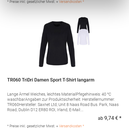
7022Hersteller: Tee Jays A/S Lansen 16 9230 Svenstrup J
* Preise inkl. gesetzlicher Mwst. +
Versandkosten *
Dänemark E-Mail: info@teejays.dk
TR060 TriDri Damen Sport T-Shirt langarm
Lange Ärmel Weiches, leichtes MaterialPfegehinweis: 40 °C
waschbarAngaben zur Produktsicherheit: Herstellernummer:
TR060Hersteller: Saxnet Ltd, Unit 8 Naas Road Bus. Park, Naas
Road, Dublin D12 ER80 ROI, Irland, E-Mail:
info@tridriactive.comGrammatur: 135
9,74 € *
ab
Regu
g/m²Materialzusammensetzung: 100% Polyester
* Preise inkl. gesetzlicher Mwst. +
Versandkosten *