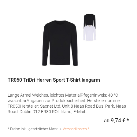
TR050 TriDri Herren Sport T-Shirt langarm
Lange Ärmel Weiches, leichtes MaterialPfegehinweis: 40 °C
waschbarAngaben zur Produktsicherheit: Herstellernummer:
TR050Hersteller: Saxnet Ltd, Unit 8 Naas Road Bus. Park, Naas
Road, Dublin D12 ER80 ROI, Irland, E-Mail:
info@tridriactive.comGrammatur: 135
9,74 € *
ab
Regu
g/m²Materialzusammensetzung: 100% Polyester
* Preise inkl. gesetzlicher Mwst. +
Versandkosten *