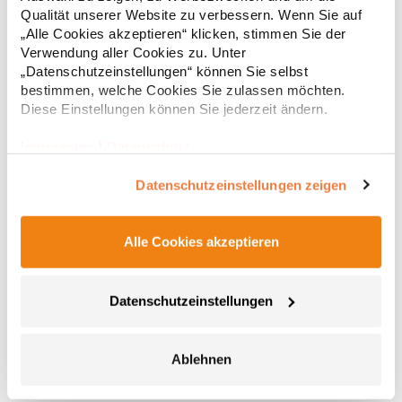
Regu
Produktsicherheit: Herst.-Nr.: KK979Hersteller: Authorised Rep
Qualität unserer Website zu verbessern. Wenn Sie auf
Compliance Ltd. Ground Floor 71 Lower Baggot Street Dublin
* Preise inkl. gesetzlicher Mwst. +
Versandkosten *
„Alle Cookies akzeptieren“ klicken, stimmen Sie der
D02 P593 Irland Kontakt: www.arccompliance.com
Verwendung aller Cookies zu. Unter
„Datenschutzeinstellungen“ können Sie selbst
bestimmen, welche Cookies Sie zulassen möchten.
Diese Einstellungen können Sie jederzeit ändern.
Impressum
|
Datenschutz
Datenschutzeinstellungen zeigen
Alle Cookies akzeptieren
TJ7022 Tee Jays Langarmshirt Schnelltrocknend
Datenschutzeinstellungen
CoolDry-Mikropolyester Flatlock-Naht Sportliche Passform
Geringen Gewichts Atmungsaktives Gewebe Schnelltrocknend
Feuchtigkeitsregulierendes Material Einfach zu waschen und
pflegeleichtPfegehinweis: Easy careGrammatur: 160
Ablehnen
g/m²Materialzusammensetzung: 95% Polyester / 5%
28,81 € *
ab
Regu
ElasthanAngaben zur Produktsicherheit: Herst.-Nr.: