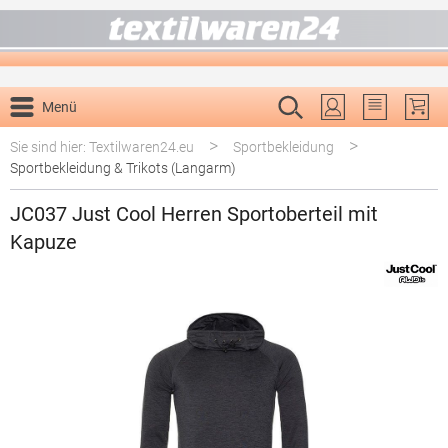
alt springen
Menü
Du hast 0 P
>
>
Sie sind hier: Textilwaren24.eu
Sportbekleidung
Sportbekleidung & Trikots (Langarm)
JC037 Just Cool Herren Sportoberteil mit
Kapuze
Bildergalerie überspringen