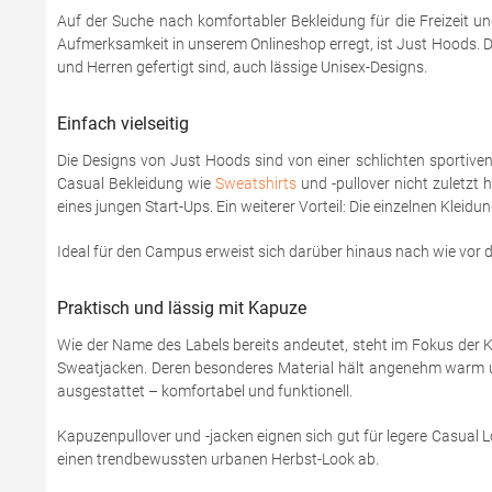
Auf der Suche nach komfortabler Bekleidung für die Freizeit u
Aufmerksamkeit in unserem Onlineshop erregt, ist Just Hoods. D
und Herren gefertigt sind, auch lässige Unisex-Designs.
Einfach vielseitig
Die Designs von Just Hoods sind von einer schlichten sportiv
Casual Bekleidung wie
Sweatshirts
und -pullover nicht zuletzt 
eines jungen Start-Ups. Ein weiterer Vorteil: Die einzelnen Kle
Ideal für den Campus erweist sich darüber hinaus nach wie vor de
Praktisch und lässig mit Kapuze
Wie der Name des Labels bereits andeutet, steht im Fokus der 
Sweatjacken. Deren besonderes Material hält angenehm warm un
ausgestattet – komfortabel und funktionell.
Kapuzenpullover und -jacken eignen sich gut für legere Casual 
einen trendbewussten urbanen Herbst-Look ab.