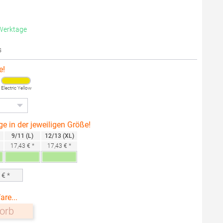
 Werktage
s
e!
Electric Yellow
ge in der jeweiligen Größe!
9/11 (L)
12/13 (XL)
17,43 € *
17,43 € *
0
€ *
are...
orb