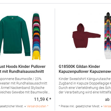
st Hoods Kinder Pullover
G18500K Gildan Kinder
t mit Rundhalsausschnitt
Kapuzenpullover Kapuzenswe
Heavy Blend
sponnene Baumwolle / 20%
Kinder Sweatshirt Kängurutasche Kei
Zugband in Kapuze Doppellagige Kapuze
band Stylische
Durch eine Vierteldrehung des Sch
der Verarbeitung wird eine Mittelfa
e ideale Oberfläche zum
vermiedenGrammatur: 271 g/m² (
11,59 € *
ab
:
Regulärer Preis:
g/m²) Materialzusammensetzung
r gut für eigenes Branding
Baumwolle / 50% Polyester (Sport
 gesetzlicher Mwst. +
Versandkosten *
* Preise inkl. gesetzlicher Mwst. +
Versa
Polyester / 40% Baumwolle)Anga