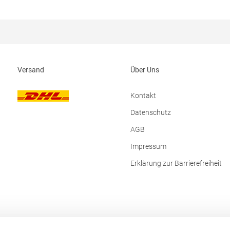
, -Saum und -Bündchen
Produktsicherheit: Herst.-Nr.:
: 280
18500BHersteller: Gildan Activew
ialzusammensetzung: 80%
Avenue Louise 65 Box 11 Office 2
/ 20% Polyester (Charcoal
Brüssel Belgien E-Mail:
52% Baumwolle / 48% Polyester),
Customerservice@gildanonline.c
rey: 75% Baumwolle / 25%
Angaben zur
Versand
Über Uns
erheit: Herst.-Nr.: JH030J
 Norty B.V., Kingsfordweg 151,
terdam Niederlande E-Mail:
Kontakt
.com
Datenschutz
AGB
Impressum
Erklärung zur Barrierefreiheit