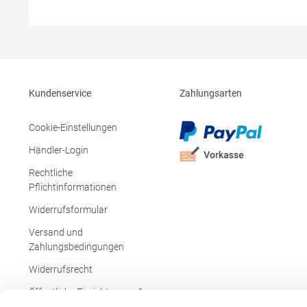
Look Breite Ton-in-Ton Kordeln Ärmel im
Ausschnitt
Raglan-Stil Label-frei Pfegehinweis: Bügeln
Grammatur
erlaubtTrockner geeignet40 °C
g/m²Mater
waschbarGrammatur: 320
Baumwolle 
g/m²Materialzusammensetzung: 70%
(Heather): 
Baumwolle / 30% PolyesterAngaben zur
(Heather G
Produktsicherheit: Herst.-Nr.: 2005Hersteller:
Polyester)
Kundenservice
Zahlungsarten
HRM Textil GmbH Welfenstraße 12 70736
Produktsich
Fellbach Deutschland E-Mail: info@hrm-
Hersteller:
textil.de
1043GR Ams
Cookie-Einstellungen
info@norty
Händler-Login
Rechtliche
Pflichtinformationen
Widerrufsformular
Versand und
Zahlungsbedingungen
Widerrufsrecht
Öffentliche Einrichtungen &
Behörden