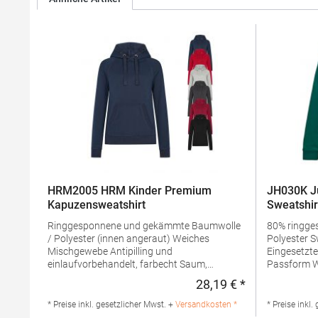
HRM2005 HRM Kinder Premium
JH030K Ju
Kapuzensweatshirt
Sweatshir
Ringgesponnene und gekämmte Baumwolle
80% ringge
/ Polyester (innen angeraut) Weiches
Polyester Sweater mit Rundhalsausschnitt
Mischgewebe Antipilling und
Eingesetzte Ärmel Nacken
einlaufvorbehandelt, farbecht Saum,
Passform Weiches Gewebe mit Baumwolle
Taschenabschluss und Ärmelbund sind mit
schafft ein
28,19 € *
Regulärer Preis
hochwertigem 1x1-Rippstrick versehen Alle
Bedrucken Durch das einfach zu entfernende
Nähte sind durch flache Ziernähte
Etikett seh
* Preise inkl. gesetzlicher Mwst. +
Versandkosten *
* Preise inkl.
hervorgehoben Je drei Metallösen im Antik-
geeignet Details mit Doppelnähten Ripp-