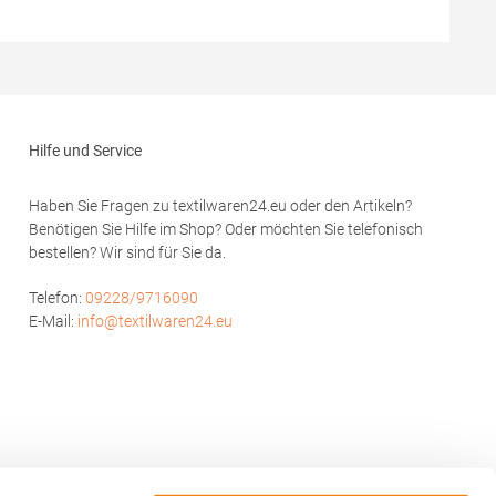
BY185Hersteller: TB International GmbH Dr.-
ear EU
Robert-Murjahn-Str. 7 64372 Ober-Ramstadt
20 1050
Deutschland E-Mail: info@tbint.de
om
Hilfe und Service
Haben Sie Fragen zu textilwaren24.eu oder den Artikeln?
Benötigen Sie Hilfe im Shop? Oder möchten Sie telefonisch
bestellen? Wir sind für Sie da.
Telefon:
09228/9716090
E-Mail:
info@textilwaren24.eu