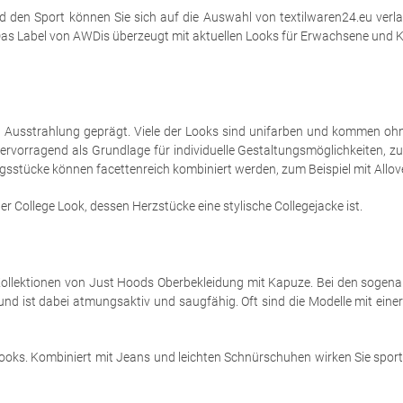
nd den Sport können Sie sich auf die Auswahl von textilwaren24.eu verla
as Label von AWDis überzeugt mit aktuellen Looks für Erwachsene und Kin
en Ausstrahlung geprägt. Viele der Looks sind unifarben und kommen ohn
hervorragend als Grundlage für individuelle Gestaltungsmöglichkeiten, zu
idungsstücke können facettenreich kombiniert werden, zum Beispiel mit Al
r College Look, dessen Herzstücke eine stylische Collegejacke ist.
Kollektionen von Just Hoods Oberbekleidung mit Kapuze. Bei den sogena
d ist dabei atmungsaktiv und saugfähig. Oft sind die Modelle mit eine
Looks. Kombiniert mit Jeans und leichten Schnürschuhen wirken Sie sport