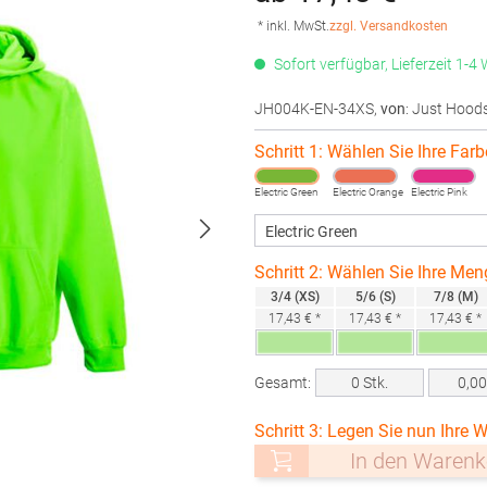
* inkl. MwSt.
zzgl. Versandkosten
Sofort verfügbar, Lieferzeit 1-4
JH004K-EN-34XS
,
von
: Just Hood
Schritt 1: Wählen Sie Ihre Farb
Electric Green
Electric Orange
Electric Pink
Schritt 2: Wählen Sie Ihre Men
3/4 (XS)
5/6 (S)
7/8 (M)
17,43 € *
17,43 € *
17,43 € *
Gesamt:
0
Stk.
0,0
Schritt 3: Legen Sie nun Ihre W
In den Warenk