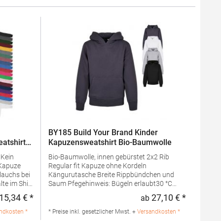
BY185 Build Your Brand Kinder
atshirt
Kapuzensweatshirt Bio-Baumwolle
n
Bio-Baumwolle, innen gebürstet 2x2 Rib
Regular fit Kapuze ohne Kordeln
lauchs bei
Kängurutasche Breite Rippbündchen und
lte im Shirt
Saum Pfegehinweis: Bügeln erlaubt30 °C
White: 257
waschbarMaterialzusammensetzung: 100%
15,34 € *
27,10 € *
ab
Regulärer Preis:
Regulärer 
: 50%
Baumwolle, Ribbündchen: 65% Polyester /
 Grey: 60%
35% BaumwolleAngaben zur
ndkosten *
* Preise inkl. gesetzlicher Mwst. +
Versandkosten *
ben zur
Produktsicherheit: Herst.-Nr.: