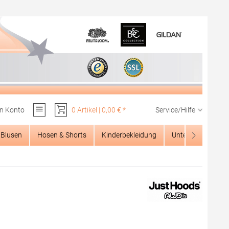
n Konto
0 Artikel | 0,00 € *
Service/Hilfe
Du hast 0 Produkte auf dem Merkzettel
Blusen
Hosen & Shorts
Kinderbekleidung
Unterwäsche