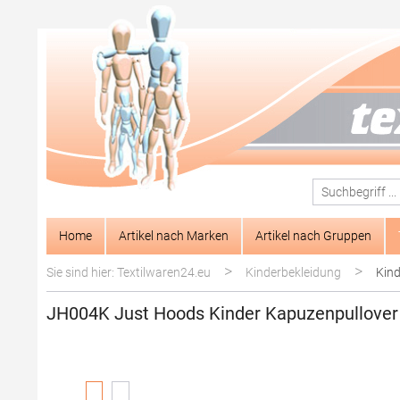
springen
Zur Hauptnavigation springen
Home
Artikel nach Marken
Artikel nach Gruppen
>
>
Sie sind hier: Textilwaren24.eu
Kinderbekleidung
Kind
JH004K Just Hoods Kinder Kapuzenpullover i
Bildergalerie überspringen