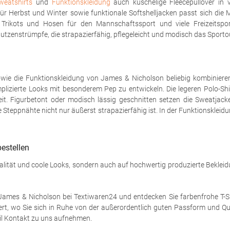
weatshirts
und
Funktionskleidung
auch kuschelige Fleecepullover in v
ür Herbst und Winter sowie funktionale Softshelljacken passt sich die 
ikots und Hosen für den Mannschaftssport und viele Freizeitsport
tutzenstrümpfe, die strapazierfähig, pflegeleicht und modisch das Sporto
wie die Funktionskleidung von James & Nicholson beliebig kombinieren u
lizierte Looks mit besonderem Pep zu entwickeln. Die legeren Polo-Shir
eit. Figurbetont oder modisch lässig geschnitten setzen die Sweatjacke
teppnähte nicht nur äußerst strapazierfähig ist. In der Funktionskleidu
estellen
ualität und coole Looks, sondern auch auf hochwertig produzierte Beklei
mes & Nicholson bei Textiwaren24 und entdecken Sie farbenfrohe T-Sh
fert, wo Sie sich in Ruhe von der außerordentlich guten Passform und 
ail Kontakt zu uns aufnehmen.