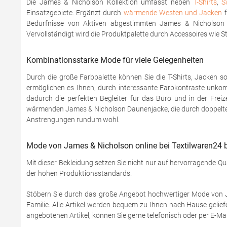
Die James & Nicholson Kollektion umfasst neben
T-Shirts
,
S
Einsatzgebiete. Ergänzt durch
wärmende Westen und Jacken
f
Bedürfnisse von Aktiven abgestimmten James & Nicholson Tr
Vervollständigt wird die Produktpalette durch Accessoires wie S
Kombinationsstarke Mode für viele Gelegenheiten
Durch die große Farbpalette können Sie die T-Shirts, Jacken so
ermöglichen es Ihnen, durch interessante Farbkontraste unkomp
dadurch die perfekten Begleiter für das Büro und in der Freiz
wärmenden James & Nicholson Daunenjacke, die durch doppelte S
Anstrengungen rundum wohl.
Mode von James & Nicholson online bei Textilwaren24 b
Mit dieser Bekleidung setzen Sie nicht nur auf hervorragende Q
der hohen Produktionsstandards.
Stöbern Sie durch das große Angebot hochwertiger Mode von Ja
Familie. Alle Artikel werden bequem zu Ihnen nach Hause gelie
angebotenen Artikel, können Sie gerne telefonisch oder per E-M