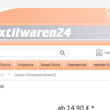
Mei
T-shirts
Poloshirts
Sweat-Shirts
Fleeceartikel
Hemden & 
>
ken
Jacken (Wasserabweisend)
ke
ab 14,90 € *