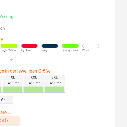
 Werktage
son
e!
Bright Yellow
Light Red
Navy
Spring Green
White
ge in der jeweiligen Größe!
XL
XXL
3XL
14,90 € *
14,90 € *
14,90 € *
0
€ *
are...
orb