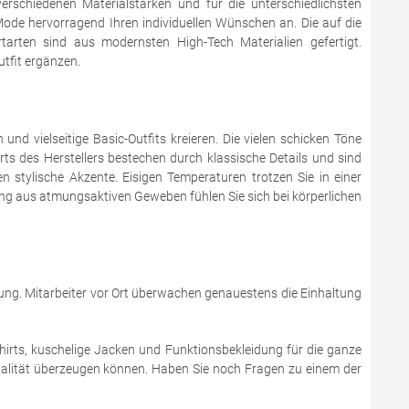
erschiedenen Materialstärken und für die unterschiedlichsten
Mode hervorragend Ihren individuellen Wünschen an. Die auf die
arten sind aus modernsten High-Tech Materialien gefertigt.
utfit ergänzen.
nd vielseitige Basic-Outfits kreieren. Die vielen schicken Töne
ts des Herstellers bestechen durch klassische Details und sind
n stylische Akzente. Eisigen Temperaturen trotzen Sie in einer
ng aus atmungsaktiven Geweben fühlen Sie sich bei körperlichen
dung. Mitarbeiter vor Ort überwachen genauestens die Einhaltung
irts, kuschelige Jacken und Funktionsbekleidung für die ganze
Qualität überzeugen können. Haben Sie noch Fragen zu einem der