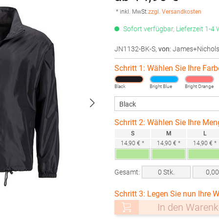
* inkl. MwSt.
zzgl. Versandkosten
Sofort verfügbar, Lieferzeit 1-4
JN1132-BK-S
,
von
: James+Nichol
Schritt 1: Wählen Sie Ihre Farb
Black
Bright Blue
Bright Orange
Schritt 2: Wählen Sie Ihre Men
S
M
L
14,90 € *
14,90 € *
14,90 € *
Gesamt:
0
Stk.
0,0
Schritt 3: Legen Sie nun Ihre W
In den Warenk