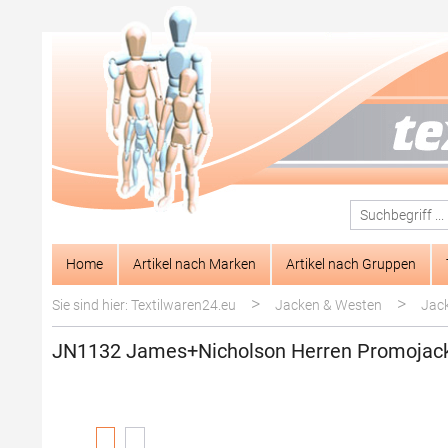
springen
Zur Hauptnavigation springen
Home
Artikel nach Marken
Artikel nach Gruppen
>
>
Sie sind hier: Textilwaren24.eu
Jacken & Westen
Jac
JN1132 James+Nicholson Herren Promojac
Bildergalerie überspringen