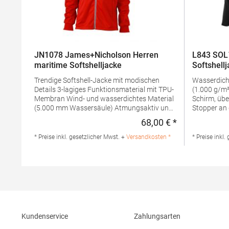
JN1078 James+Nicholson Herren
L843 SOL
maritime Softshelljacke
Softshell
Trendige Softshell-Jacke mit modischen
Wasserdich
Details 3-lagiges Funktionsmaterial mit TPU-
(1.000 g/m²) Abnehmbare Kapuze
Membran Wind- und wasserdichtes Material
Schirm, übe
(5.000 mm Wassersäule) Atmungsaktiv und
Stopper an der Rück
wasserdampfdurchlässig Nähte nicht
eine Ärmelt
68,00 € *
Regulärer Preis
versiegelt Stehkragen Abknöpfbare Kapuze
mit Reißverschluss 
Zwei seitliche Taschen und eine Brusttasche
verstellbar
* Preise inkl. gesetzlicher Mwst. +
Versandkosten *
* Preise inkl.
mit Reißverschluss Reißverschluss zur
zusätzlich
Veredelung Reißverschlüsse und seitliches
Gummibesch
Band in Kontrastfarbe Elastische Kordel mit
Elastisches Zu
Stopper an Kapuze und SaumGrammatur:
wattiert Velcro®-Klettverschlüsse Eine Netz-
290 g/m²Materialzusammensetzung: 100%
Innentasch
PolyesterAngaben zur
Polyester /
Produktsicherheit: Herst.-Nr.:
Wattierung:
JN1078Hersteller: Gustav Daiber GmbH Vor
Men's Rock
Kundenservice
Zahlungsarten
dem Weißen Stein 25-31 72461 Albstadt
Produktsiche
Deutschland E-Mail: info@daiber.de
46604Herst