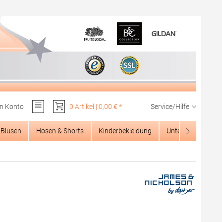
n Konto
0 Artikel | 0,00 € *
Service/Hilfe
Du hast 0 Produkte auf dem Merkzettel
Blusen
Hosen & Shorts
Kinderbekleidung
Unterwäsche