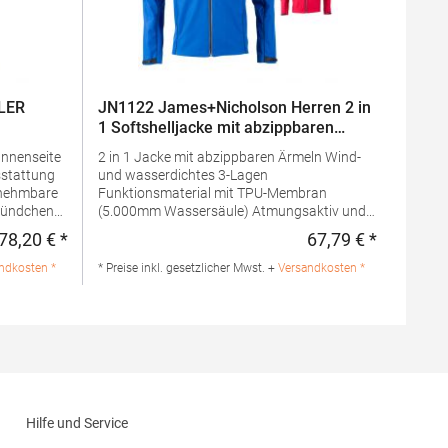
LER
JN1122 James+Nicholson Herren 2 in
1 Softshelljacke mit abzippbaren
Ärmeln
Innenseite
2 in 1 Jacke mit abzippbaren Ärmeln Wind-
stattung
und wasserdichtes 3-Lagen
Funktionsmaterial mit TPU-Membran
(5.000mm Wassersäule) Atmungsaktiv und
chnürzug
wasserdampfdurchlässig Nähte nicht
78,20 € *
67,79 € *
Regulärer Preis:
Regulärer 
g im
versiegelt Stehkragen Kontrastfarbige
sticken
Innenseite, kontrastfarbige Paspel an
ndkosten *
* Preise inkl. gesetzlicher Mwst. +
Versandkosten *
uss-Taschen
Vorder-, Rückenteil und Ärmel Reflektierender
 270
unterlegter Frontreißverschluss
 96%
Reflektierende Details an Schulter, Rückenteil
zur
und Ärmel 2 Seitentaschen, 1 Innentasche
A660
mit Reißverschluss Ärmeltasche mit
.0 UI
reflektierendem ReißverschlussGrammatur:
 Polen E-
230 g/m²Materialzusammensetzung: 100%
a.com
PolyesterAngaben zur
Hilfe und Service
Produktsicherheit: Herst.-Nr.:
JN1122Hersteller: Gustav Daiber GmbH Vor