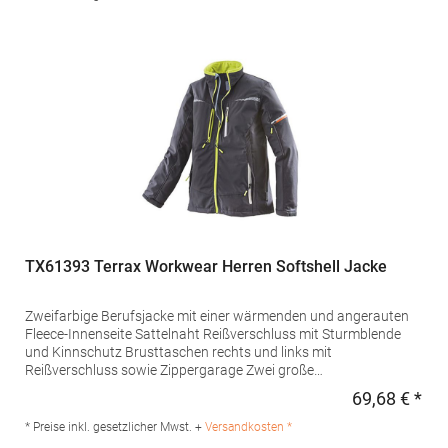
Klettverschlüsse Eine Netz-
InnentascheMaterialzusammensetzung: 94% Polyester / 6%
Elasthan, Futter und Wattierung: 100% Polyester Artikelname:
Men's Rock Padded SoftshellAngaben zur
Produktsicherheit: Herst.-Nr.: 46604Hersteller: SOLO INVEST 92
Rue Réaumur 75002 Paris Frankreich E-Mail:
sols@soloinvest.com
TX61393 Terrax Workwear Herren Softshell Jacke
Zweifarbige Berufsjacke mit einer wärmenden und angerauten
Fleece-Innenseite Sattelnaht Reißverschluss mit Sturmblende
und Kinnschutz Brusttaschen rechts und links mit
Reißverschluss sowie Zippergarage Zwei große
Einschubtaschen mit abgedichteten Reißverschlüssen Große
69,68 € *
Regu
Ärmeltasche links mit Reißverschluss Terrax Workwear Label
Kontrasten und reflektierenden Details Wind- und
* Preise inkl. gesetzlicher Mwst. +
Versandkosten *
wasserabweisend, 8.000 mm Wassersäule Bedingt