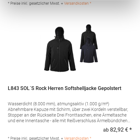
Reißverschlüsse und seitliches Band in Kontrastfarbe Elastische
* Preise inkl. gesetzlicher Mwst. +
Versandkosten *
Kordel mit Stopper an Kapuze und SaumGrammatur: 290
g/m²Materialzusammensetzung: 100% PolyesterAngaben zur
Produktsicherheit: Herst.-Nr.: JN1078Hersteller: Gustav Daiber
GmbH Vor dem Weißen Stein 25-31 72461 Albstadt Deutschland
E-Mail: info@daiber.de
L843 SOL´S Rock Herren Softshelljacke Gepolstert
Wasserdicht (8.000 mm), atmungsaktiv (1.000 g/m²)
Abnehmbare Kapuze mit Schirm, über zwei Kordeln verstellbar,
Stopper an der Rückseite Drei Fronttaschen, eine Ärmeltasche
und eine Innentasche - alle mit Reißverschluss Ärmelbündchen
verstellbar mit Velcro®-Klett und zusätzlichen Stretch-Bündchen
82,92 € *
ab
Regu
innen Gummibeschichtete Öse innen für Kopfhörer Elastisches
Zugband am Saum Durchgehend wattiert Velcro®-
* Preise inkl. gesetzlicher Mwst. +
Versandkosten *