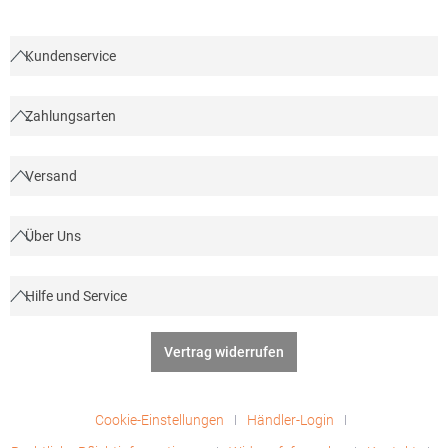
atmungsaktiv Mit Klett verstellbare
ArmabschlüssePfegehinweis: 30 °C waschbarAngaben zur
Produktsicherheit: Herstellernummer: 61393Hersteller: Terrax
Kundenservice
Außenhandels-GmbH, Endelner Feld 22, 46286 Dorsten,
Deutschland, E-Mail: info@terrax.deMaterialzusammensetzung:
100% Polyester
Zahlungsarten
Versand
Über Uns
Hilfe und Service
Vertrag widerrufen
Cookie-Einstellungen
Händler-Login