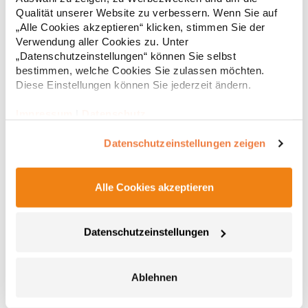
Regu
Atmungsaktiv, wasserdicht 8.000 mm, winddicht Softshell-
Qualität unserer Website zu verbessern. Wenn Sie auf
Single-Jersey-Bonding Bi-elastischMaterialzusammensetzung:
* Preise inkl. gesetzlicher Mwst. +
Versandkosten *
„Alle Cookies akzeptieren“ klicken, stimmen Sie der
72% Polyester / 25% Baumwolle / 3% ElasthanAngaben zur
Verwendung aller Cookies zu. Unter
Produktsicherheit: Herst.-Nr.: 7830Hersteller: Promodoro
Fashion GmbH Am Gatherhof 57 40472 Düsseldorf Deutschland
„Datenschutzeinstellungen“ können Sie selbst
E-Mail: info@promodoro.de
bestimmen, welche Cookies Sie zulassen möchten.
Diese Einstellungen können Sie jederzeit ändern.
Impressum
|
Datenschutz
Datenschutzeinstellungen zeigen
Alle Cookies akzeptieren
JN1078 James+Nicholson Herren maritime
Softshelljacke
Datenschutzeinstellungen
Trendige Softshell-Jacke mit modischen Details 3-lagiges
Funktionsmaterial mit TPU-Membran Wind- und wasserdichtes
Material (5.000 mm Wassersäule) Atmungsaktiv und
wasserdampfdurchlässig Nähte nicht versiegelt Stehkragen
Ablehnen
Abknöpfbare Kapuze Zwei seitliche Taschen und eine
68,00 € *
Regu
Brusttasche mit Reißverschluss Reißverschluss zur Veredelung