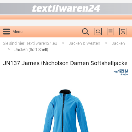
alt springen
Menü
Du hast 0 P
>
>
Sie sind hier: Textilwaren24.eu
Jacken & Westen
Jacken
>
Jacken (Soft Shell)
JN137 James+Nicholson Damen Softshelljacke
Bildergalerie überspringen