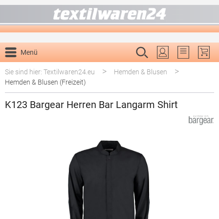
alt springen
Menü
Du hast 0 P
>
>
Sie sind hier: Textilwaren24.eu
Hemden & Blusen
Hemden & Blusen (Freizeit)
K123 Bargear Herren Bar Langarm Shirt
Bildergalerie überspringen