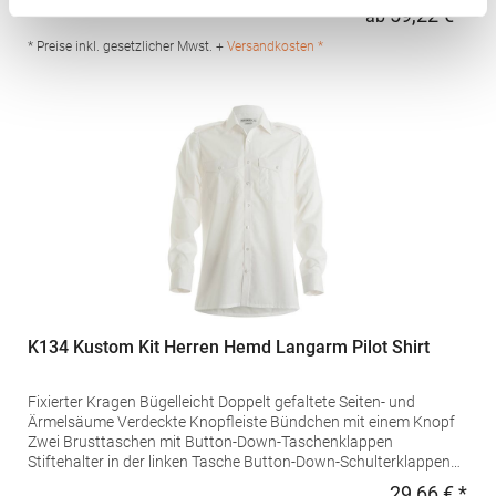
Reinigung möglichAngaben zur
59,22 € *
ab
Regu
Produktsicherheit: Herstellernummer:TJ4005Tee Jays, Lansen
16, 9230 Svenstrup J, Denmarkinfo@teejays.dk,
* Preise inkl. gesetzlicher Mwst. +
Versandkosten *
www.teejays.comGrammatur: 162
g/m²Materialzusammensetzung: 98% Baumwolle / 2% Elasthan
K134 Kustom Kit Herren Hemd Langarm Pilot Shirt
Fixierter Kragen Bügelleicht Doppelt gefaltete Seiten- und
Ärmelsäume Verdeckte Knopfleiste Bündchen mit einem Knopf
Zwei Brusttaschen mit Button-Down-Taschenklappen
Stiftehalter in der linken Tasche Button-Down-Schulterklappen
Passe und Ärmelöffnungen mit Einzelnaht Gerader Saum
29,66 € *