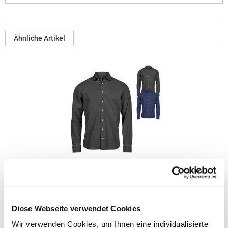
Ähnliche Artikel
TJ4004 Tee Jays Jeanshemd
Weit gespreizter Kragen Verschweißter Kragen und
Diese Webseite verwendet Cookies
Manschetten Geformte Passform Rückenpasse Askolith-
Knopfumhüllung Modern geformte Manschetten
Wir verwenden Cookies, um Ihnen eine individualisierte