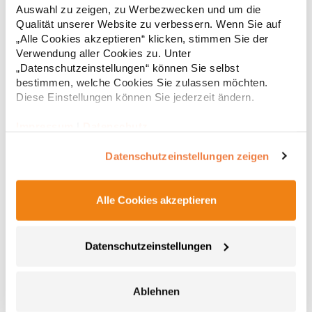
Geschwungener SaumPfegehinweis: 40 °C waschbarBügeln
Auswahl zu zeigen, zu Werbezwecken und um die
erlaubtChemische Reinigung möglichAngaben zur
59,22 € *
ab
Qualität unserer Website zu verbessern. Wenn Sie auf
Regu
Produktsicherheit: Herstellernummer:TJ4004Tee Jays, Lansen
„Alle Cookies akzeptieren“ klicken, stimmen Sie der
16, 9230 Svenstrup J, Denmarkinfo@teejays.dk,
* Preise inkl. gesetzlicher Mwst. +
Versandkosten *
www.teejays.comGrammatur: 162
Verwendung aller Cookies zu. Unter
g/m²Materialzusammensetzung: 98% Baumwolle / 2% Elasthan
„Datenschutzeinstellungen“ können Sie selbst
bestimmen, welche Cookies Sie zulassen möchten.
Diese Einstellungen können Sie jederzeit ändern.
Impressum
|
Datenschutz
Datenschutzeinstellungen zeigen
Alle Cookies akzeptieren
TJ4005 Tee Jays Damen Jeans Bluse
Datenschutzeinstellungen
Geformte Passform Askolith-Knopfumhüllung Verschweißter
Kragen und Manschetten Rückenpasse Modern geformte
Manschetten Regulärer spitzer Hemdkragen Geschwungener
Ablehnen
SaumPfegehinweis: 40 °C waschbarBügeln erlaubtChemische