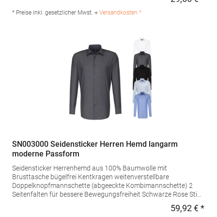
Regu
Ersatzknopf Grammatur: 105 g/m²Materialzusammensetzung:
55% Baumwolle / 45% PolyesterAngaben zur
* Preise inkl. gesetzlicher Mwst. +
Versandkosten *
Produktsicherheit: Herst.-Nr.: KK134Hersteller: Authorised Rep
Compliance Ltd. Ground Floor 71 Lower Baggot Street Dublin
D02 P593 Irland Kontakt: www.arccompliance.com
SN003000 Seidensticker Herren Hemd langarm
moderne Passform
Seidensticker Herrenhemd aus 100% Baumwolle mit
Brusttasche bügelfrei Kentkragen weitenverstellbare
Doppelknopfmannschette (abgeeckte Kombimannschette) 2
Seitenfalten für bessere Bewegungsfreiheit Schwarze Rose Stick
auf dem DachschlitzbesatzGrammatur: 120
59,92 € *
Regu
g/m²Materialzusammensetzung: 100% BaumwolleAngaben zur