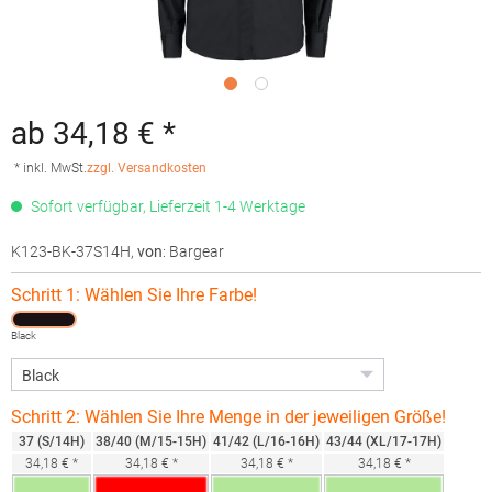
ab 34,18 € *
* inkl. MwSt.
zzgl. Versandkosten
Sofort verfügbar, Lieferzeit 1-4 Werktage
K123-BK-37S14H
,
von
: Bargear
Schritt 1: Wählen Sie Ihre Farbe!
Black
Schritt 2: Wählen Sie Ihre Menge in der jeweiligen Größe!
37 (S/14H)
38/40 (M/15-15H)
41/42 (L/16-16H)
43/44 (XL/17-17H)
34,18 € *
34,18 € *
34,18 € *
34,18 € *