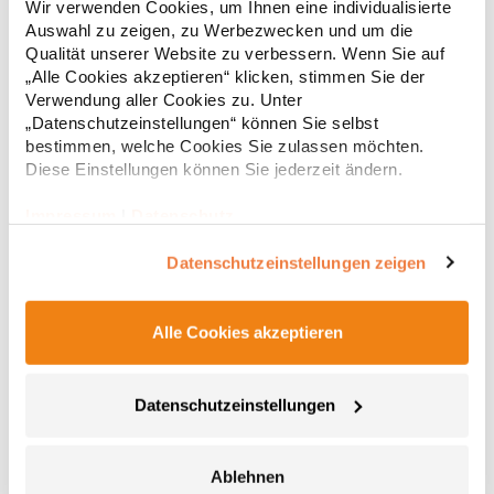
Wir verwenden Cookies, um Ihnen eine individualisierte
(White: 115 g/m²) Materialzusammensetzung: 65% Polyester /
Auswahl zu zeigen, zu Werbezwecken und um die
35% BaumwolleAngaben zur Produktsicherheit: Herst.-Nr.:
PR300Hersteller: Premier Clothing Ltd President Kennedylaan
Qualität unserer Website zu verbessern. Wenn Sie auf
17,69 € *
ab
Regu
19 Office 3.39 2517JK Gravenhage Niederlande E-Mail:
„Alle Cookies akzeptieren“ klicken, stimmen Sie der
info@premierworkwear.com
* Preise inkl. gesetzlicher Mwst. +
Versandkosten *
Verwendung aller Cookies zu. Unter
„Datenschutzeinstellungen“ können Sie selbst
bestimmen, welche Cookies Sie zulassen möchten.
Diese Einstellungen können Sie jederzeit ändern.
Impressum
|
Datenschutz
Datenschutzeinstellungen zeigen
Alle Cookies akzeptieren
PW212 Premier Workwear Piloten Hemd kurzarm
Datenschutzeinstellungen
Schulterklappen (PW715) nicht im Lieferumfang enthalten
Verstärkter Kragen Zwei Fronttaschen in Brusthöhe mit Knopf
Ablehnen
Integrierte Stifttasche an linker Brusttasche Easy-Care-