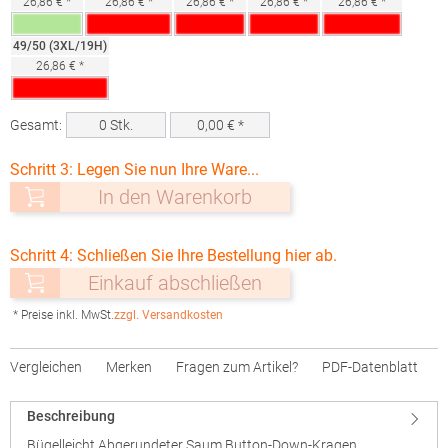
26,86 € *
26,86 € *
26,86 € *
26,86 € *
26,86 € *
49/50 (3XL/19H)
26,86 € *
Gesamt:
0
Stk.
0,00
€ *
Schritt 3: Legen Sie nun Ihre Ware...
In den Warenkorb
Schritt 4: Schließen Sie Ihre Bestellung hier ab.
Einkauf abschließen
* Preise inkl. MwSt.
zzgl. Versandkosten
Vergleichen
Merken
Fragen zum Artikel?
PDF-Datenblatt
Beschreibung
Bügelleicht Abgerundeter Saum Button-Down-Kragen