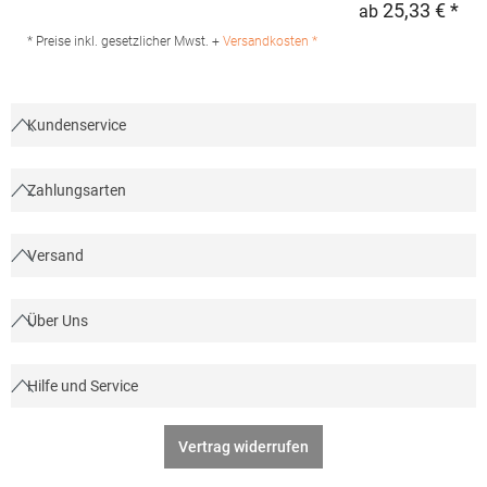
25,33 € *
ab
Regu
Produktsicherheit: Herst.-Nr.: PR244 Hersteller: Premier Clothing
Ltd President Kennedylaan 19 Office 3.39 2517JK Gravenhage
* Preise inkl. gesetzlicher Mwst. +
Versandkosten *
Niederlande E-Mail: info@premierworkwear.com
Kundenservice
Zahlungsarten
Versand
Über Uns
Hilfe und Service
Vertrag widerrufen