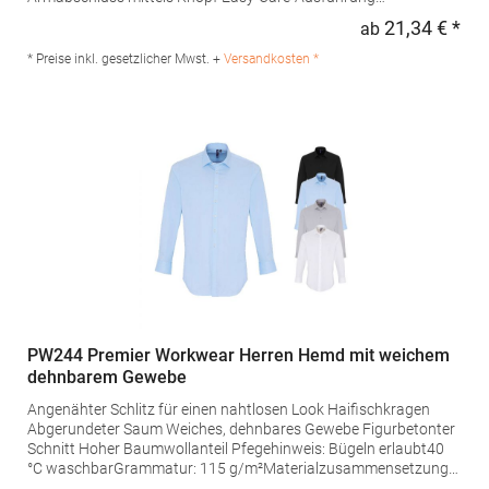
Grammatur: 105 g/m²Materialzusammensetzung: 65%
21,34 € *
ab
Regu
Polyester / 35% BaumwolleAngaben zur
Produktsicherheit: Herst.-Nr.: PR210Hersteller: Premier Clothing
* Preise inkl. gesetzlicher Mwst. +
Versandkosten *
Ltd President Kennedylaan 19 Office 3.39 2517JK Gravenhage
Niederlande E-Mail: info@premierworkwear.com
PW244 Premier Workwear Herren Hemd mit weichem
dehnbarem Gewebe
Angenähter Schlitz für einen nahtlosen Look Haifischkragen
Abgerundeter Saum Weiches, dehnbares Gewebe Figurbetonter
Schnitt Hoher Baumwollanteil Pfegehinweis: Bügeln erlaubt40
°C waschbarGrammatur: 115 g/m²Materialzusammensetzung:
97% Baumwolle / 3% ElasthanAngaben zur