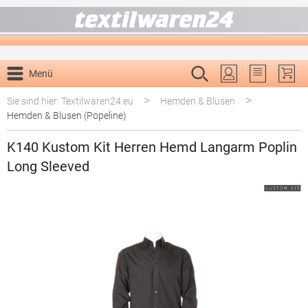
alt springen
Menü
Du hast 0 P
>
>
Sie sind hier: Textilwaren24.eu
Hemden & Blusen
Hemden & Blusen (Popeline)
K140 Kustom Kit Herren Hemd Langarm Poplin
Long Sleeved
Bildergalerie überspringen