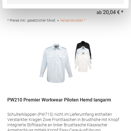
AusführungGrammatur: 105 g/m²Materialzusammensetzung:
65% Polyester / 35% BaumwolleAngaben zur
20,04 € *
ab
Regu
Produktsicherheit: Herst.-Nr.: PR212Hersteller: Premier Clothing
Ltd President Kennedylaan 19 Office 3.39 2517JK Gravenhage
* Preise inkl. gesetzlicher Mwst. +
Versandkosten *
Niederlande E-Mail: info@premierworkwear.com
PW210 Premier Workwear Piloten Hemd langarm
Schulterklappen (PW715) nicht im Lieferumfang enthalten
Verstärkter Kragen Zwei Fronttaschen in Brusthöhe mit Knopf
Integrierte Stifttasche an linker Brusttasche Klassischer
Armabschluss mittels Knopf Easy-Care-Ausführung