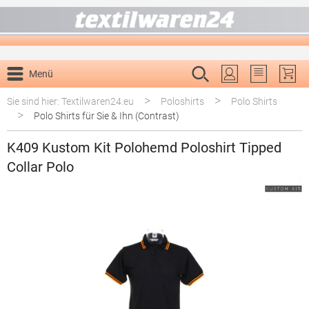
alt springen
Menü
Du hast 0 P
>
>
Sie sind hier: Textilwaren24.eu
Poloshirts
Polo Shirts
>
Polo Shirts für Sie & Ihn (Contrast)
K409 Kustom Kit Polohemd Poloshirt Tipped
Collar Polo
Bildergalerie überspringen