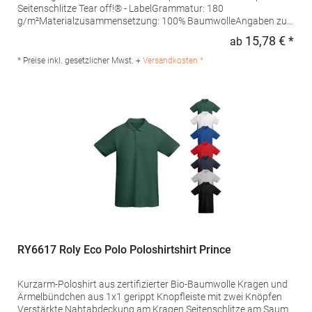
Seitenschlitze Tear off!® - LabelGrammatur: 180
g/m²Materialzusammensetzung: 100% BaumwolleAngaben zur
Produktsicherheit: Herst.-Nr.: JN8010Hersteller: Gustav Daiber
15,78 € *
ab
Regu
GmbH Vor dem Weißen Stein 25-31 72461 Albstadt Deutschland
E-Mail: info@daiber.de
* Preise inkl. gesetzlicher Mwst. +
Versandkosten *
RY6617 Roly Eco Polo Poloshirtshirt Prince
Kurzarm-Poloshirt aus zertifizierter Bio-Baumwolle Kragen und
Ärmelbündchen aus 1x1 gerippt Knopfleiste mit zwei Knöpfen
Verstärkte Nahtabdeckung am Kragen Seitenschlitze am Saum