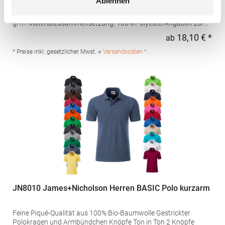
Ablehnen
Schweißtransport Mikro-Piqué Flachstrick-Kragen und -
Bündchen Easy CareGrammatur: 180
g/m²Materialzusammensetzung: 100% PolyesterAngaben zur
Produktsicherheit: Herst.-Nr.: H475Hersteller: Henbury BV
18,10 € *
ab
Regu
Kingsfordweg 151 1043GR Amsterdam Niederlande E-Mail:
marketing@henbury.com
* Preise inkl. gesetzlicher Mwst. +
Versandkosten *
JN8010 James+Nicholson Herren BASIC Polo kurzarm
Feine Piqué-Qualität aus 100% Bio-Baumwolle Gestrickter
Polokragen und Armbündchen Knöpfe Ton in Ton 2 Knöpfe