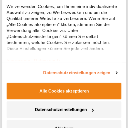
Strapazierfähiges Polohemd aus Mischgewebe Overlock-Nähte
Wir verwenden Cookies, um Ihnen eine individualisierte
mit Polyfilm für Formstabilität Flachstrick-Kragen und
Auswahl zu zeigen, zu Werbezwecken und um die
Ärmelbündchen in Rippstrick Doppelnähte an Schultern
Verstärkte Nähte an stark beanspruchten Stellen Neutrales
Qualität unserer Website zu verbessern. Wenn Sie auf
Etikett im Kragen für die einfache Veredelung/Personalisierung
„Alle Cookies akzeptieren“ klicken, stimmen Sie der
16,05 € *
ab
Regu
Verstärkte Knopfleiste mit drei Knöpfen Aufgesetzte
Verwendung aller Cookies zu. Unter
Brusttasche mit Knopfverschluss Verstärkte Seitenschlitze
* Preise inkl. gesetzlicher Mwst. +
Versandkosten *
„Datenschutzeinstellungen“ können Sie selbst
Ersatzknopf Stehkragen Angesetzte Ärmel Weiches Piquet-
bestimmen, welche Cookies Sie zulassen möchten.
Gewebe mit COOL-DRY feuchtigkeitsabsorbierenden
Diese Einstellungen können Sie jederzeit ändern.
Eigenschaften, Atmungsaktivität und Verzugkontrolle Weicher,
lose hängender Taschenbeutel innen für einfache Veredelung
auf der linken BrustseiteGrammatur: 200
Impressum
|
Datenschutz
g/m²Materialzusammensetzung: 50% Polyester / 50%
BaumwolleAngaben zur Produktsicherheit: Herst.-Nr.:
Datenschutzeinstellungen zeigen
R312XHersteller: Result Clothing Ltd. Narcisova 1 821 01
Bratislava Slowakei E-Mail: sales@resultclothing.com
Alle Cookies akzeptieren
Datenschutzeinstellungen
W475 Henbury Herren Coolplus®
feuchtigkeitsregulierendes Poloshirt
Set-In-Ärmel Seitenschlitze Coolplus®-Polyester für optimalen