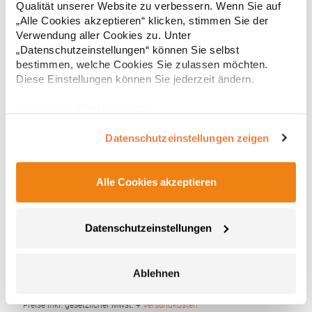
WerbezweckeMaterialzusammensetzung: Bezug: 100%
* Preise inkl. gesetzlicher Mwst. +
Versandkosten *
Qualität unserer Website zu verbessern. Wenn Sie auf
PolyesterAngaben zur Produktsicherheit: Herst.-Nr.:
„Alle Cookies akzeptieren“ klicken, stimmen Sie der
2384Hersteller: FARE – Guenther Fassbender GmbH Stursberg II
Verwendung aller Cookies zu. Unter
12 42899 Remscheid Deutschland E-Mail: info@fare.de
„Datenschutzeinstellungen“ können Sie selbst
bestimmen, welche Cookies Sie zulassen möchten.
Diese Einstellungen können Sie jederzeit ändern.
Impressum
|
Datenschutz
Datenschutzeinstellungen zeigen
Alle Cookies akzeptieren
FA1104 FARE AC-Stockschirm
Datenschutzeinstellungen
Praktische Automatikfunktion für schnelles Öffnen Winddichte
Eigenschaften für mehr Flexibilität und Stabilität bei windigen
Bedingungen Flexible Glasfaserrippen Stumpfer, schwarzer,
gebogener Kunststoffgriff Höherer Korrosionsschutz durch
Ablehnen
verzinkten StahlschaftMaterialzusammensetzung: Bezug: 100%
9,71 € *
ab
Regu
PolyesterAngaben zur Produktsicherheit: Herst.-Nr.:
1104Hersteller: FARE – Guenther Fassbender GmbH Stursberg II
* Preise inkl. gesetzlicher Mwst. +
Versandkosten *