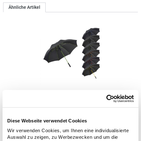
Ähnliche Artikel
FA2384 FARE AC-Gästeschirm FARE®
Praktische Automatikfunktion für schnelles Öffnen
Hochwertiges winddichtes System für maximale
Rahmenflexibilität bei stürmischen Bedingungen Flexible
Diese Webseite verwendet Cookies
Glasfaserrippen Stabiler Stahlschaft mit farbiger
Wir verwenden Cookies, um Ihnen eine individualisierte
Kunststoffhülle Exklusiver gerader Soft-Touch-Griff mit farbigen
23,11 € *
Regu
Griffringen und zwei Kennzeichnungsmöglichkeiten für
Auswahl zu zeigen, zu Werbezwecken und um die