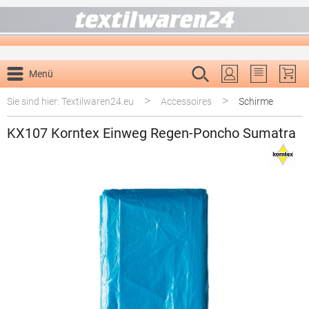
alt springen
Menü
Du hast 0 P
>
>
Sie sind hier: Textilwaren24.eu
Accessoires
Schirme
KX107 Korntex Einweg Regen-Poncho Sumatra
Bildergalerie überspringen