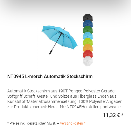
12 42899 Remscheid Deutschland E-Mail: info@fare.de
NT0945 L-merch Automatik Stockschirm
Automatik Stockschirm aus 190T Pongee-Polyester Gerader
Softgriff Schaft, Gestell und Spitze aus Fiberglass Enden aus
KunststoffMaterialzusammensetzung: 100% PolyesterAngaben
zur Produktsicherheit: Herst.-Nr.: NT0945Hersteller: printwear.eu
GmbH & Co. KG Rheinlanddamm 199 44139 Dortmund
11,32 € *
Regu
Deutschland E-Mail: info@printwear.eu
* Preise inkl. gesetzlicher Mwst. +
Versandkosten *