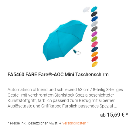
FA5460 FARE Fare®-AOC Mini Taschenschirm
Automatisch öffnend und schließend 53 cm / 8-teilig 3-teiliges
Gestell mit verchromtem Stahlstock Spezialbeschichteter
Kunststoffgriff, farblich passend zum Bezug mit silberner
Auslösetaste und Griffkappe Farblich passendes Spezial-
Futteral mit schwarzer Paspelierung Nickelspitzen 100%
15,69 € *
ab
Regu
Polyester-Pongee Bezug Windproof-
SystemMaterialzusammensetzung: Bezug: 100%
* Preise inkl. gesetzlicher Mwst. +
Versandkosten *
PolyesterAngaben zur Produktsicherheit: Herst.-Nr.:
5460 Hersteller: FARE – Guenther Fassbender GmbH Stursberg