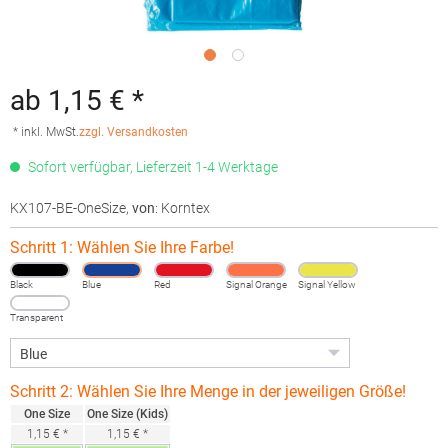
ab 1,15 € *
* inkl. MwSt.
zzgl. Versandkosten
Sofort verfügbar, Lieferzeit 1-4 Werktage
KX107-BE-OneSize
,
von
: Korntex
Schritt 1: Wählen Sie Ihre Farbe!
Black
Blue
Red
Signal Orange
Signal Yellow
Transparent
Schritt 2: Wählen Sie Ihre Menge in der jeweiligen Größe!
One Size
One Size (Kids)
1,15 € *
1,15 € *