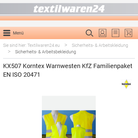
alt springen
Menü
Du hast 0 P
>
Sie sind hier: Textilwaren24.eu
Sicherheits- & Arbeitskleidung
>
Sicherheits- & Arbeitsbekleidung
KX507 Korntex Warnwesten KfZ Familienpaket
EN ISO 20471
Bildergalerie überspringen