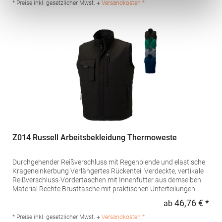
Baumwolle / 50% PolyesterAngaben zur
* Preise inkl. gesetzlicher Mwst. +
Versandkosten *
Produktsicherheit: Herst.-Nr.: 347Hersteller: Exner Fashion
GmbH Karlstr. 20 45739 Oer-Erkenschwick Deutschland E-Mail:
kontakt@exner-fashion.de
Z014 Russell Arbeitsbekleidung Thermoweste
Durchgehender Reißverschluss mit Regenblende und elastische
Krageneinkerbung Verlängertes Rückenteil Verdeckte, vertikale
Reißverschluss-Vordertaschen mit Innenfutter aus demselben
Material Rechte Brusttasche mit praktischen Unterteilungen
Große Innentasche für Dokumente im DIN A4-Format Zugang
46,76 € *
ab
Regu
für Veredelungsarbeiten über Reißverschluss auf linker
Brustseite Fleckenabweisende DuPont Teflon®-Beschichtung
* Preise inkl. gesetzlicher Mwst. +
Versandkosten *