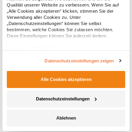
Regu
160 g/m²Materialzusammensetzung: 100% PolyesterAngaben
Qualität unserer Website zu verbessern. Wenn Sie auf
zur Produktsicherheit: Herst.-Nr.: PO8410Hersteller:
* Preise inkl. gesetzlicher Mwst. +
Versandkosten *
„Alle Cookies akzeptieren“ klicken, stimmen Sie der
GORFACTORY S.A Ctra. Santomera / Abanilla Km 8.8 30620
Fortuna (Murcia) Spanien E-Mail: info@gorfactory.es
Verwendung aller Cookies zu. Unter
„Datenschutzeinstellungen“ können Sie selbst
bestimmen, welche Cookies Sie zulassen möchten.
Diese Einstellungen können Sie jederzeit ändern.
Impressum
|
Datenschutz
Datenschutzeinstellungen zeigen
Alle Cookies akzeptieren
EX347 Exner Überwurfschürze Soft-Touch
Datenschutzeinstellungen
Überwurfschürze mit pfirsichweicher Oberfläche Seitlich 2fach
mit Druckknopf verstellbar 1 große Bauchtasche mit
Seiteneingriff 1 schmale Tasche (links) für Stifte etc. V-
AusschnittPfegehinweis: 90 °C waschbarBügeln
Ablehnen
erlaubtChemische Reinigung möglichTrockner
26,00 € *
Regu
geeignetGrammatur: 175 g/m²Materialzusammensetzung: 50%