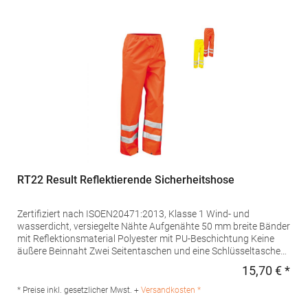
150g Polyester WattierungMaterialzusammensetzung: Außen:
65% Polyester / 35% Baumwolle, Innen: 100% PolyesterAngaben
zur Produktsicherheit: Herst.-Nr.: R-014M-0 Hersteller: Fruit of
the Loom International Ltd., Unit 6, Lisfannon Business Centre,
Co. Donegal, F93 Y2NA Buncrana, Irland E-Mail:
fruitbrands@fotlinc.com
RT22 Result Reflektierende Sicherheitshose
Zertifiziert nach ISOEN20471:2013, Klasse 1 Wind- und
wasserdicht, versiegelte Nähte Aufgenähte 50 mm breite Bänder
mit Reflektionsmaterial Polyester mit PU-Beschichtung Keine
äußere Beinnaht Zwei Seitentaschen und eine Schlüsseltasche
an der Rückseite Elastischer Bund mit verstellbarem Kordelzug
15,70 € *
Regu
Verstellbarer Knopfverschluss an Fußgelenken Der Hersteller
gewährleistet die Reflektionseigenschaft gemäß EN-Norm für 25
* Preise inkl. gesetzlicher Mwst. +
Versandkosten *
Waschgänge!Materialzusammensetzung: 100%