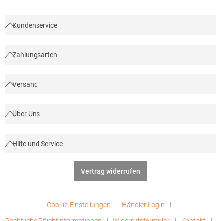
PolyesterAngaben zur Produktsicherheit: Herst.-Nr.:
R022XHersteller: Result Clothing Ltd. Narcisova 1 821 01
Bratislava Slowakei E-Mail: sales@resultclothing.com
Kundenservice
Zahlungsarten
Versand
Über Uns
Hilfe und Service
Vertrag widerrufen
Cookie-Einstellungen
Händler-Login
Rechtliche Pflichtinformationen
Widerrufsformular
Kontakt