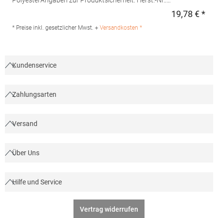
PolyesterAngaben zur Produktsicherheit: Herst.-Nr.:
FS100100SPJNS Hersteller: Halink Groothandel B.V.
19,78 € *
Regu
Deventerstraat 4 7575EM Oldenzaal Niederlande E-Mail:
info@halink.nl
* Preise inkl. gesetzlicher Mwst. +
Versandkosten *
Kundenservice
Zahlungsarten
Versand
Über Uns
Hilfe und Service
Vertrag widerrufen