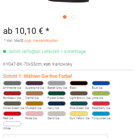
ab 10,10 € *
* inkl. MwSt.
zzgl. Versandkosten
Sofort verfügbar, Lieferzeit 1-4 Werktage
KY047-BK-70x55cm
,
von
: Karlowsky
Schritt 1: Wählen Sie Ihre Farbe!
Anthracite (ca.
Aubergine (ca.
Basalt Grey (ca.
Black
Blue (ca.
Pantone 432C)
Pantone
Pantone
Pantone
5185C)
4276C)
7687C)
Bordeaux (ca.
Camel (ca.
Forest Green
Light Brown (ca.
Lime (ca.
Pantone 209C)
Pantone
(ca. Pantone
Pantone
Pantone
2318C)
3435C)
2322C)
2303C)
Moss Green (ca.
Mustard (ca.
Navy (ca.
Pine Green (ca.
Raspberry (ca.
Pantone
Pantone 146C)
Pantone
Pantone
Pantone
4229C)
2767C)
4189C)
1797C)
Red (ca.
Rose (ca.
Sand (ca.
Sun Yellow (ca.
Turquoise (ca.
Pantone 200C)
Pantone
Pantone
Pantone 127C)
Pantone 639C)
4064C)
7528C)
White