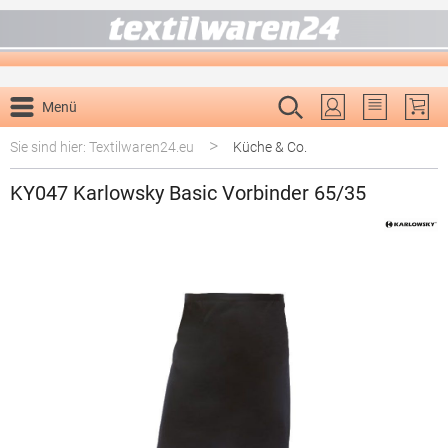
alt springen
Menü
Du hast 0 P
>
Sie sind hier: Textilwaren24.eu
Küche & Co.
KY047 Karlowsky Basic Vorbinder 65/35
Bildergalerie überspringen