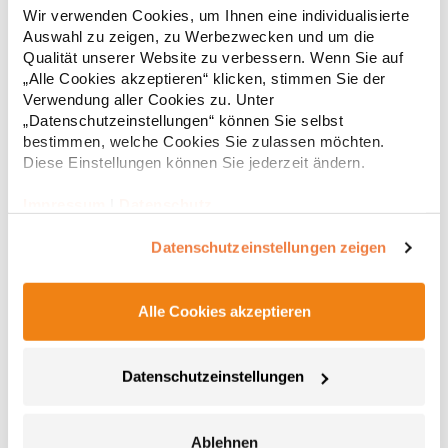
Wendefunktion Ein Gürtel, zwei Farben: Schwarz oder Braun Mit
Wir verwenden Cookies, um Ihnen eine individualisierte
EAN Barcode ausgestattet 130 cmMaterialzusammensetzung:
Auswahl zu zeigen, zu Werbezwecken und um die
100% PolyurethanAngaben zur Produktsicherheit: Herst.-Nr.:
Qualität unserer Website zu verbessern. Wenn Sie auf
KXGTABHersteller: Korntex GmbH Carl-Zeiss-Straße 5 70736
9,15 € *
„Alle Cookies akzeptieren“ klicken, stimmen Sie der
Regu
Fellbach Deutschland E-Mail: info@korntex.com
Verwendung aller Cookies zu. Unter
* Preise inkl. gesetzlicher Mwst. +
Versandkosten *
„Datenschutzeinstellungen“ können Sie selbst
bestimmen, welche Cookies Sie zulassen möchten.
Diese Einstellungen können Sie jederzeit ändern.
Impressum
|
Datenschutz
Datenschutzeinstellungen zeigen
Alle Cookies akzeptieren
CGW42141 CG Workwear Potenza X Classic Bänderset
Datenschutzeinstellungen
Zwei Bänder für Latzschürzen, je 230 cm lang und 2,5 cm breit
Ablehnen
Mit Druckknopf zum Befestigen an der Schürzen-Öse Im Rücken