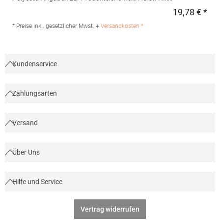
FS100100SPJNS Hersteller: Halink Groothandel B.V.
19,78 € *
Regu
Deventerstraat 4 7575EM Oldenzaal Niederlande E-Mail:
info@halink.nl
* Preise inkl. gesetzlicher Mwst. +
Versandkosten *
Kundenservice
Zahlungsarten
Versand
Über Uns
Hilfe und Service
Vertrag widerrufen