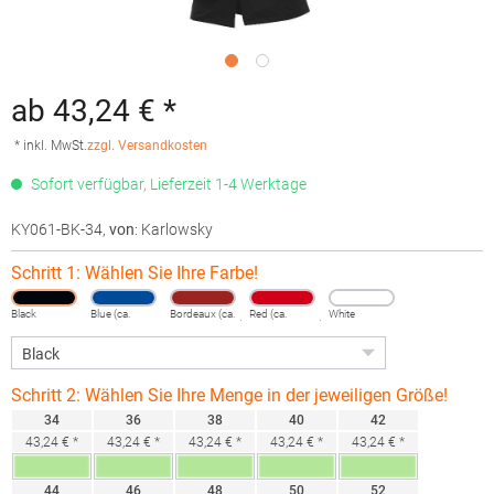
ab 43,24 € *
* inkl. MwSt.
zzgl. Versandkosten
Sofort verfügbar, Lieferzeit 1-4 Werktage
KY061-BK-34
,
von
: Karlowsky
Schritt 1: Wählen Sie Ihre Farbe!
Black
Blue (ca.
Bordeaux (ca.
Red (ca.
White
Pantone
Pantone 209C)
Pantone 200C)
7687C)
Schritt 2: Wählen Sie Ihre Menge in der jeweiligen Größe!
34
36
38
40
42
43,24 € *
43,24 € *
43,24 € *
43,24 € *
43,24 € *
44
46
48
50
52