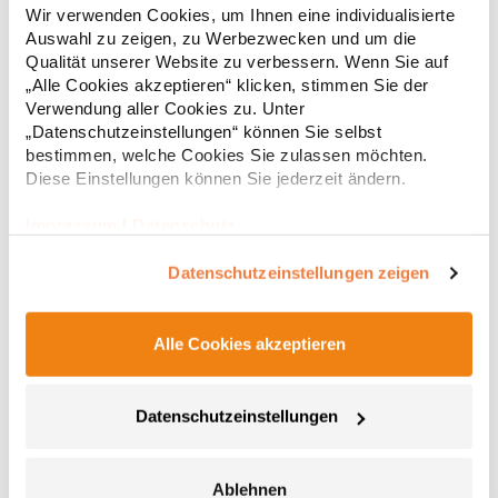
Wendefunktion Ein Gürtel, zwei Farben: Schwarz oder Braun Mit
Wir verwenden Cookies, um Ihnen eine individualisierte
EAN Barcode ausgestattet 130 cmMaterialzusammensetzung:
Auswahl zu zeigen, zu Werbezwecken und um die
100% PolyurethanAngaben zur Produktsicherheit: Herst.-Nr.:
Qualität unserer Website zu verbessern. Wenn Sie auf
KXGTABHersteller: Korntex GmbH Carl-Zeiss-Straße 5 70736
9,15 € *
„Alle Cookies akzeptieren“ klicken, stimmen Sie der
Regu
Fellbach Deutschland E-Mail: info@korntex.com
Verwendung aller Cookies zu. Unter
* Preise inkl. gesetzlicher Mwst. +
Versandkosten *
„Datenschutzeinstellungen“ können Sie selbst
bestimmen, welche Cookies Sie zulassen möchten.
Diese Einstellungen können Sie jederzeit ändern.
Impressum
|
Datenschutz
Datenschutzeinstellungen zeigen
Alle Cookies akzeptieren
CGW42141 CG Workwear Potenza X Classic Bänderset
Datenschutzeinstellungen
Zwei Bänder für Latzschürzen, je 230 cm lang und 2,5 cm breit
Ablehnen
Mit Druckknopf zum Befestigen an der Schürzen-Öse Im Rücken