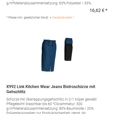
g/m²Materialzusammensetzung: 65% Polyester / 35%
BaumwolleAngaben zur Produktsicherheit: Herst.-Nr.: SS11073
16,62 € *
Regu
Hersteller: Halink Groothandel B.V. Deventerstraat 4 7575EM
Oldenzaal Niederlande E-Mail: info@halink.nl
* Preise inkl. gesetzlicher Mwst. +
Versandkosten *
X992 Link Kitchen Wear Jeans Bistroschürze mit
Gehschlitz
Schürze mit Überlappungsgehschlitz In 2/1 Köper gewebt
Pflegeleicht Waschbar bis 60 °CGrammatur: 300
g/m²Materialzusammensetzung: 80% Baumwolle / 20%
PolyesterAngaben zur Produktsicherheit: Herst.-Nr.: