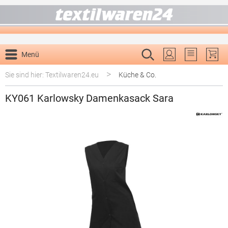
alt springen
Menü
Du hast 0 P
>
Sie sind hier: Textilwaren24.eu
Küche & Co.
KY061 Karlowsky Damenkasack Sara
Bildergalerie überspringen