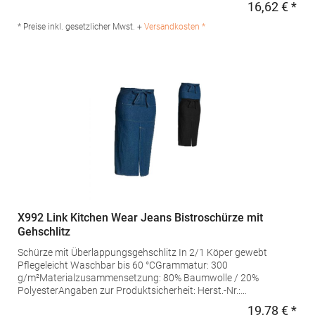
16,62 € *
Regu
Hersteller: Halink Groothandel B.V. Deventerstraat 4 7575EM
Oldenzaal Niederlande E-Mail: info@halink.nl
* Preise inkl. gesetzlicher Mwst. +
Versandkosten *
X992 Link Kitchen Wear Jeans Bistroschürze mit
Gehschlitz
Schürze mit Überlappungsgehschlitz In 2/1 Köper gewebt
Pflegeleicht Waschbar bis 60 °CGrammatur: 300
g/m²Materialzusammensetzung: 80% Baumwolle / 20%
PolyesterAngaben zur Produktsicherheit: Herst.-Nr.:
FS100100SPJNS Hersteller: Halink Groothandel B.V.
19,78 € *