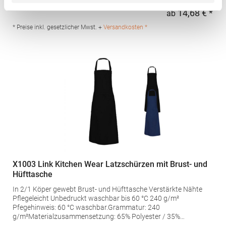
Strapazierfähig Bis 95 °C waschbar Industriewäsche- und
14,68 € *
ab
Regu
finishertauglich Pfegehinweis: Industriewäsche geeignet95 °C
waschbarMaterialzusammensetzung: 65% Polyester / 35%
* Preise inkl. gesetzlicher Mwst. +
Versandkosten *
Baumwolle (Melange: 50% Baumwolle / 50% Polyester)Angaben
zur Produktsicherheit: Herst.-Nr.: 42141-01/14/32Hersteller: CG
International GmbH Irlachstraße 1a 83043 Bad Aibling
Deutschland E-Mail: info@cginternational.de
X1003 Link Kitchen Wear Latzschürzen mit Brust- und
Hüfttasche
In 2/1 Köper gewebt Brust- und Hüfttasche Verstärkte Nähte
Pflegeleicht Unbedruckt waschbar bis 60 °C 240 g/m²
Pfegehinweis: 60 °C waschbar.Grammatur: 240
g/m²Materialzusammensetzung: 65% Polyester / 35%
BaumwolleAngaben zur Produktsicherheit: Herst.-Nr.: SS11073