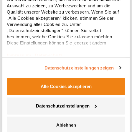
100% PolyurethanAngaben zur Produktsicherheit: Herst.-Nr.:
Auswahl zu zeigen, zu Werbezwecken und um die
KXGTABHersteller: Korntex GmbH Carl-Zeiss-Straße 5 70736
9,15 € *
Qualität unserer Website zu verbessern. Wenn Sie auf
Regu
Fellbach Deutschland E-Mail: info@korntex.com
„Alle Cookies akzeptieren“ klicken, stimmen Sie der
* Preise inkl. gesetzlicher Mwst. +
Versandkosten *
Verwendung aller Cookies zu. Unter
„Datenschutzeinstellungen“ können Sie selbst
bestimmen, welche Cookies Sie zulassen möchten.
Diese Einstellungen können Sie jederzeit ändern.
Impressum
|
Datenschutz
Datenschutzeinstellungen zeigen
Alle Cookies akzeptieren
CGW42141 CG Workwear Potenza X Classic Bänderset
Datenschutzeinstellungen
Zwei Bänder für Latzschürzen, je 230 cm lang und 2,5 cm breit
Mit Druckknopf zum Befestigen an der Schürzen-Öse Im Rücken
Ablehnen
gekreuzte Bänder zur Entlastung des Nackens und stufenlosen
Verstellung Hochveredeltes Mischgewebe Knitterarm