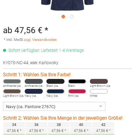
ab 47,56 € *
* inkl. MwSt.
zzgl. Versandkosten
Sofort verfügbar, Lieferzeit 1-4 Werktage
KY070-NC-44
,
von
: Karlowsky
Schritt 1: Wählen Sie Ihre Farbe!
Anthracite (ca.
Anthracite (ca.
Black (ca.
Black
Light Brown (ca.
Pantone 432C)
Pantone
Pantone 419C)
Pantone 438C)
7540C)
Light Brown (ca.
Navy (ca.
Navy (ca.
Pink (ca.
White
Pantone
Pantone 533C)
Pantone
Pantone
2322C)
2767C)
7636C)
Schritt 2: Wählen Sie Ihre Menge in der jeweiligen Größe!
34
36
38
40
42
47,56 € *
47,56 € *
47,56 € *
47,56 € *
47,56 € *