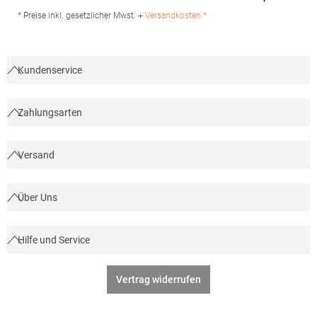
Regu
Deventerstraat 4 7575EM Oldenzaal Niederlande E-Mail:
info@halink.nl
* Preise inkl. gesetzlicher Mwst. +
Versandkosten *
Kundenservice
Zahlungsarten
Versand
Über Uns
Hilfe und Service
Vertrag widerrufen