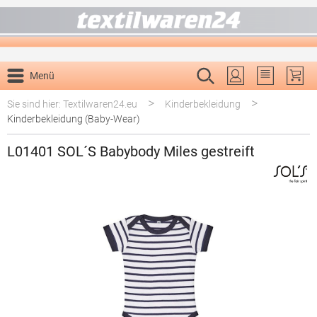
alt springen
Menü
Du hast 0 P
>
>
Sie sind hier: Textilwaren24.eu
Kinderbekleidung
Kinderbekleidung (Baby-Wear)
L01401 SOL´S Babybody Miles gestreift
Bildergalerie überspringen