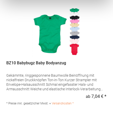
BZ10 Babybugz Baby Bodyanzug
Gekämmte, ringgesponnene Baumwolle Beinöffnung mit
nickelfreien Druckknöpfen Ton-in-Ton Kurzer Strampler mit
Envelope-Halsausschnitt Schmal eingefasster Hals- und
Armausschnitt Weiche und elastische Interlock-Verarbeitung
Pfegehinweis: 40 °C waschbarBügeln erlaubtGrammatur: 200
7,04 € *
ab
Regu
g/m²Materialzusammensetzung: 100% Baumwolle (Heather
Grey Melange: 85% Baumwolle / 15% Viskose), (Mocha,
* Preise inkl. gesetzlicher Mwst. +
Versandkosten *
Charcoal Grey Melange, Heather Blue: 60% Baumwolle / 40%
Polyester)Angaben zur Produktsicherheit: Herst.-Nr.: BZ10