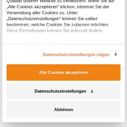
Qualität unserer Website zu verbessern. Wenn Sie auf
„Alle Cookies akzeptieren“ klicken, stimmen Sie der
Verwendung aller Cookies zu. Unter
„Datenschutzeinstellungen“ können Sie selbst
bestimmen, welche Cookies Sie zulassen möchten.
Diese Einstellungen können Sie jederzeit ändern.
Impressum
|
Datenschutz
Datenschutzeinstellungen zeigen
Alle Cookies akzeptieren
LW055 Larkwood Baby-Body Kurzarm
Interlock Baumwolle Kurzärmeliger Body mit Envelope-
Datenschutzeinstellungen
Halsausschnitt Gleichfarbige Einfassung an Ärmel- und
Beinsaum Druckknöpfe zum Öffnen und SchließenGrammatur:
200 g/m²Materialzusammensetzung: 100% Baumwolle (Heather
Ablehnen
Grey: 90% Baumwolle / 10% Viskose)Angaben zur
7,97 € *
Regu
Produktsicherheit: Herst.-Nr.: LW055Hersteller: Henbury BV
Kingsfordweg 151 1043GR Amsterdam Niederlande E-Mail:
* Preise inkl. gesetzlicher Mwst. +
Versandkosten *
enquiries@larkwoodclothing.com