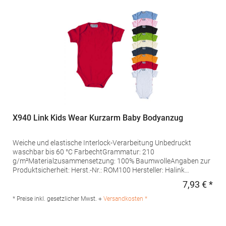
Hersteller: Mantis World Europe GmbH Carl-Borgward-Straße 20
56566 Neuwied Deutschland E-Mail: info@mantisworld.com
X940 Link Kids Wear Kurzarm Baby Bodyanzug
Weiche und elastische Interlock-Verarbeitung Unbedruckt
waschbar bis 60 °C FarbechtGrammatur: 210
g/m²Materialzusammensetzung: 100% BaumwolleAngaben zur
Produktsicherheit: Herst.-Nr.: ROM100 Hersteller: Halink
Groothandel B.V. Deventerstraat 4 7575EM Oldenzaal
7,93 € *
Regu
Niederlande E-Mail: info@halink.nl
* Preise inkl. gesetzlicher Mwst. +
Versandkosten *