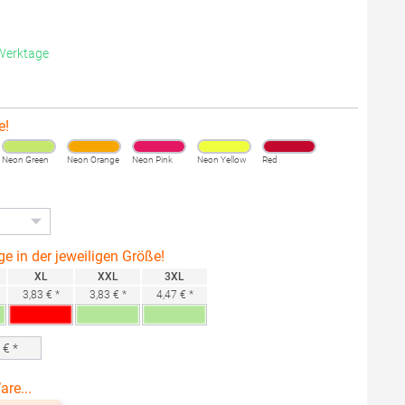
 Werktage
e!
Neon Green
Neon Orange
Neon Pink
Neon Yellow
Red
ge in der jeweiligen Größe!
XL
XXL
3XL
3,83 € *
3,83 € *
4,47 € *
0
€ *
are...