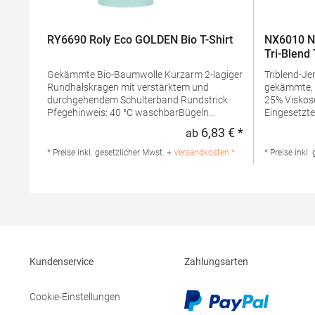
RY6690 Roly Eco GOLDEN Bio T-Shirt
NX6010 Ne
Tri-Blend 
Gekämmte Bio-Baumwolle Kurzarm 2-lagiger
Triblend-Jersey 50% Polye
Rundhalskragen mit verstärktem und
gekämmte, 
durchgehendem Schulterband Rundstrick
25% Viskose Rundhalsausschn
Pfegehinweis: 40 °C waschbarBügeln
Eingesetzte
erlaubtGrammatur: 160 g/m² (White: 170
Gewebe Satin-EtikettGrammatur: 145
6,83 € *
ab
Regulärer Preis
g/m²)Materialzusammensetzung: 100%
g/m²Mater
Baumwolle (Heather Grey: 85% Baumwolle /
Polyester 
* Preise inkl. gesetzlicher Mwst. +
Versandkosten *
* Preise inkl.
15% Viskose)Angaben zur
ViskoseAng
Produktsicherheit: Herst.-Nr.:
Produktsiche
CA6690Hersteller: GORFACTORY S.A Ctra.
N6010Herste
Santomera / Abanilla Km 8.8 30620 Fortuna
Level Appar
(Murcia) Spanien E-Mail: info@gorfactory.es
Stedman Gm
29 52068 A
info@sted
Kundenservice
Zahlungsarten
Cookie-Einstellungen