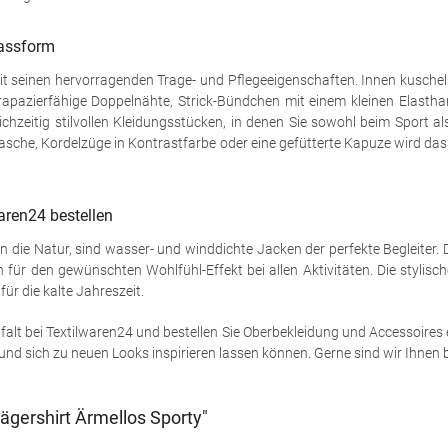
Passform
seinen hervorragenden Trage- und Pflegeeigenschaften. Innen kuscheli
rapazierfähige Doppelnähte, Strick-Bündchen mit einem kleinen Elastha
chzeitig stilvollen Kleidungsstücken, in denen Sie sowohl beim Sport a
che, Kordelzüge in Kontrastfarbe oder eine gefütterte Kapuze wird das kl
aren24 bestellen
 in die Natur, sind wasser- und winddichte Jacken der perfekte Begleite
 für den gewünschten Wohlfühl-Effekt bei allen Aktivitäten. Die stylis
ür die kalte Jahreszeit.
lfalt bei Textilwaren24 und bestellen Sie Oberbekleidung und Accessoires 
und sich zu neuen Looks inspirieren lassen können. Gerne sind wir Ihnen be
ägershirt Ärmellos Sporty"