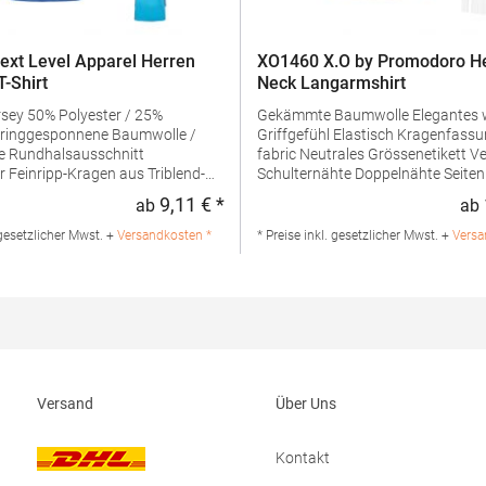
xt Level Apparel Herren
XO1460 X.O by Promodoro He
T-Shirt
Neck Langarmshirt
ster / 25%
Gekämmte Baumwolle Elegantes weiches
ringgesponnene Baumwolle /
Griffgefühl Elastisch Kragenfassung in self
itt
fabric Neutrales Grössenetikett Verstärkte
r Feinripp-Kragen aus Triblend-
Schulternähte Doppelnähte Seitennähte
Schmal geschnittenGrammatur: 1
9,11 € *
ab
ab
:
Regulärer Preis:
ialzusammensetzung: 50%
g/m²Materialzusammensetzung:
/ 25% Baumwolle / 25%
BaumwolleAngaben zur
 gesetzlicher Mwst. +
Versandkosten *
* Preise inkl. gesetzlicher Mwst. +
Versa
aben zur
Produktsicherheit: Herst.-Nr.: 1460
rheit: Herst.-Nr.:
Promodoro Fashion GmbH Am Ga
ller: YS Garments Inc. Dba Next
40472 Düsseldorf Deutschland E-Mail:
el imported for Europe by
info@promodoro.de
bH Charlottenburger Allee 27-
achen Deutschland E-Mail:
man.eu
Versand
Über Uns
Kontakt