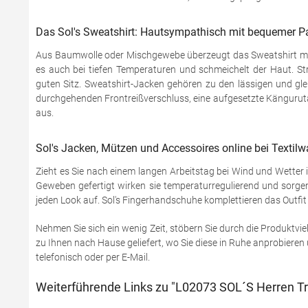
Das Sol's Sweatshirt: Hautsympathisch mit bequemer 
Aus Baumwolle oder Mischgewebe überzeugt das Sweatshirt mit 
es auch bei tiefen Temperaturen und schmeichelt der Haut. St
guten Sitz. Sweatshirt-Jacken gehören zu den lässigen und glei
durchgehenden Frontreißverschluss, eine aufgesetzte Kängurutas
aus.
Sol's Jacken, Mützen und Accessoires online bei Textilw
Zieht es Sie nach einem langen Arbeitstag bei Wind und Wetter
Geweben gefertigt wirken sie temperaturregulierend und sorgen
jeden Look auf. Sol's Fingerhandschuhe komplettieren das Outfit f
Nehmen Sie sich ein wenig Zeit, stöbern Sie durch die Produktvie
zu Ihnen nach Hause geliefert, wo Sie diese in Ruhe anprobieren 
telefonisch oder per E-Mail.
Weiterführende Links zu "L02073 SOL´S Herren Tr