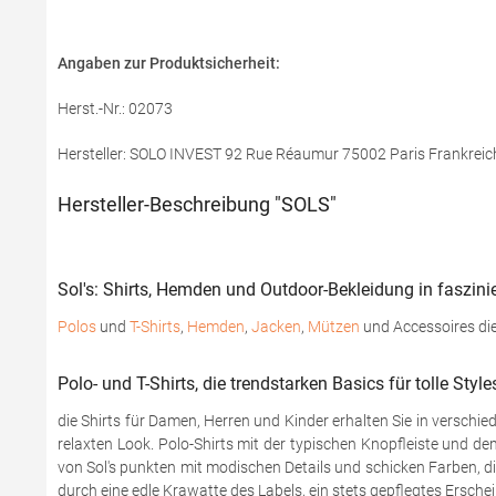
Angaben zur Produktsicherheit:
Herst.-Nr.: 02073
Hersteller: SOLO INVEST 92 Rue Réaumur 75002 Paris Frankreic
Hersteller-Beschreibung "SOLS"
Sol's: Shirts, Hemden und Outdoor-Bekleidung in faszinie
Polos
und
T-Shirts
,
Hemden
,
Jacken
,
Mützen
und Accessoires die
Polo- und T-Shirts, die trendstarken Basics für tolle Style
die Shirts für Damen, Herren und Kinder erhalten Sie in verschi
relaxten Look. Polo-Shirts mit der typischen Knopfleiste und d
von Sol's punkten mit modischen Details und schicken Farben, di
durch eine edle Krawatte des Labels, ein stets gepflegtes Ersche