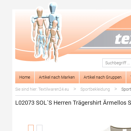
springen
Zur Hauptnavigation springen
Home
Artikel nach Marken
Artikel nach Gruppen
>
>
Sie sind hier: Textilwaren24.eu
Sportbekleidung
Sport
L02073 SOL´S Herren Trägershirt Ärmellos S
Bildergalerie überspringen