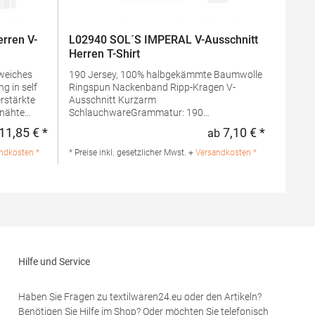
rren V-
L02940 SOL´S IMPERAL V-Ausschnitt
Herren T-Shirt
190 Jersey, 100% halbgekämmte Baumwolle
Ringspun Nackenband Ripp-Kragen V-
Ausschnitt Kurzarm
SchlauchwareGrammatur: 190
31-149
g/m²Materialzusammensetzung: 100%
11,85 € *
7,10 € *
ab
Regulärer Preis:
Regulärer 
 100%
BaumwolleAngaben zur
Produktsicherheit: Herst.-Nr.:
ndkosten *
* Preise inkl. gesetzlicher Mwst. +
Versandkosten *
Hersteller:
02940Hersteller: SOLO INVEST 92 Rue
therhof 57
Réaumur 75002 Paris Frankreich E-Mail:
sols@soloinvest.com
Hilfe und Service
Haben Sie Fragen zu textilwaren24.eu oder den Artikeln?
Benötigen Sie Hilfe im Shop? Oder möchten Sie telefonisch