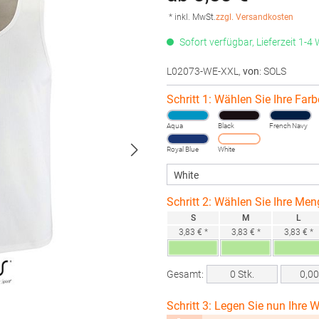
* inkl. MwSt.
zzgl. Versandkosten
Sofort verfügbar, Lieferzeit 1-4
L02073-WE-XXL
,
von
: SOLS
Schritt 1: Wählen Sie Ihre Farb
Aqua
Black
French Navy
Royal Blue
White
Schritt 2: Wählen Sie Ihre Men
S
M
L
3,83 € *
3,83 € *
3,83 € *
Gesamt:
0
Stk.
0,0
Schritt 3: Legen Sie nun Ihre W