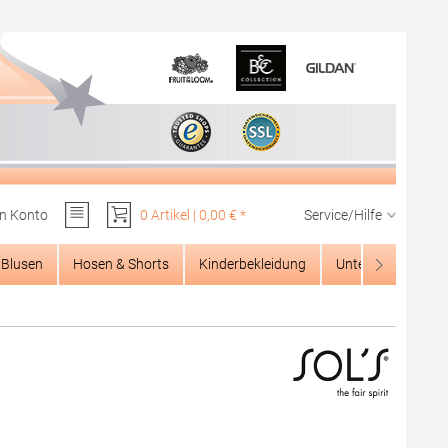
n Konto
0 Artikel | 0,00 € *
Service/Hilfe
Du hast 0 Produkte auf dem Merkzettel
Blusen
Hosen & Shorts
Kinderbekleidung
Unterwäsche