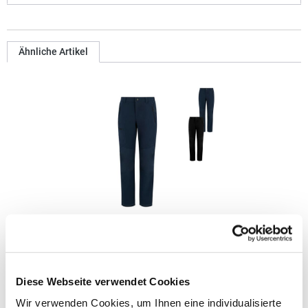
Ähnliche Artikel
RG62500 Regatta Professional Damen Prolite Stretch
Hose
Gewebtes Stretch-Softshell-Material Ripstop-Stretchmaterial an
Diese Webseite verwendet Cookies
Knie- und Gesäßpartien Dauerhaft wasserabweisende Beschichtung
Windabweisend Teilweise elastischer Bund Mehrere Taschen mit
Wir verwenden Cookies, um Ihnen eine individualisierte