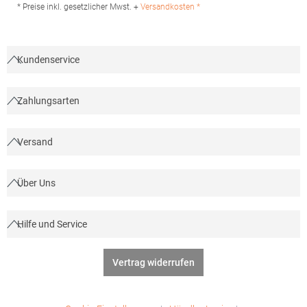
Hersteller: TB International GmbH Dr.-Robert-Murjahn-Str. 7
* Preise inkl. gesetzlicher Mwst. +
Versandkosten *
64372 Ober-Ramstadt Deutschland E-Mail: info@tbint.de
Kundenservice
Zahlungsarten
Versand
Über Uns
Hilfe und Service
Vertrag widerrufen