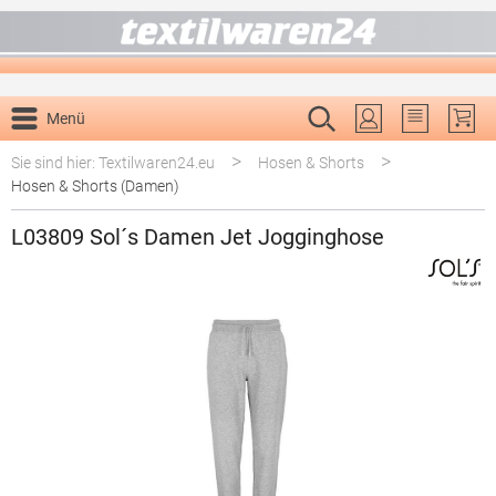
alt springen
Menü
Du hast 0 P
>
>
Sie sind hier: Textilwaren24.eu
Hosen & Shorts
Hosen & Shorts (Damen)
L03809 Sol´s Damen Jet Jogginghose
Bildergalerie überspringen