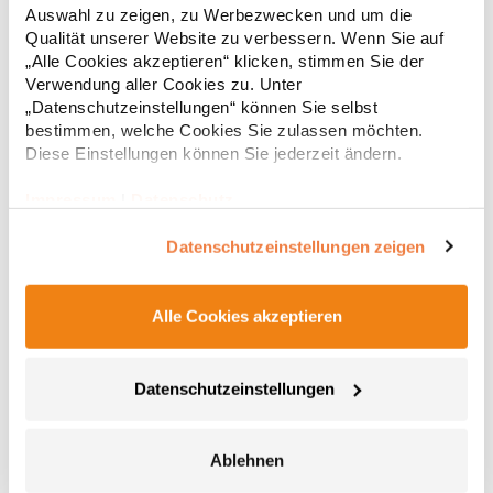
Reißverschluss vorne und hinten Angaben zur
Auswahl zu zeigen, zu Werbezwecken und um die
Produktsicherheit: Herstellernummer:RG62500REGATTA Polska sp
55,89 € *
Qualität unserer Website zu verbessern. Wenn Sie auf
Regu
2.0.0, UI Czestochowska 5, 32085 Modlnica,
„Alle Cookies akzeptieren“ klicken, stimmen Sie der
Polandgermansalesadmin@regatta.comMaterialzusammensetzung
* Preise inkl. gesetzlicher Mwst. +
Versandkosten *
100% Polyester
Verwendung aller Cookies zu. Unter
„Datenschutzeinstellungen“ können Sie selbst
bestimmen, welche Cookies Sie zulassen möchten.
Diese Einstellungen können Sie jederzeit ändern.
Impressum
|
Datenschutz
Datenschutzeinstellungen zeigen
Alle Cookies akzeptieren
TR532 TriDri Damen Sport Leggings lang
Datenschutzeinstellungen
Polyester Leicht Elastisch und geschmeidig Verdeckte Taschen
an beiden BeinenPfegehinweis: 40 °C waschbarAngaben zur
Produktsicherheit: Herstellernummer: TR532Hersteller: Saxnet
Ablehnen
Ltd, Unit 8 Naas Road Bus. Park, Naas Road, Dublin D12 ER80