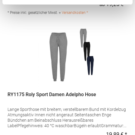
ROI, Irland, E-Mail: info@tridriactive.comGrammatur: 240
19,25 € *
ab
Regu
g/m²Materialzusammensetzung: 80% Polyester / 20% Elasthan
* Preise inkl. gesetzlicher Mwst. +
Versandkosten *
RY1175 Roly Sport Damen Adelpho Hose
Lange Sporthose mit breitem, verstellbarem Bund mit Kordelzug
Atmungsaktiv Innen nicht angeraut Seitentaschen Enge
Bündchen am Beinabschluss Herausreißbares
LabelPfegehinweis: 40 °C waschbarBügeln erlaubtGrammatur:
280 g/m²Materialzusammensetzung: 60% Baumwolle / 40%
19,89 € *