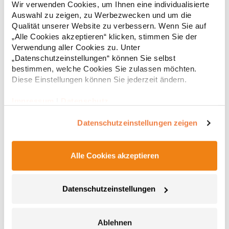
Wir verwenden Cookies, um Ihnen eine individualisierte
Seitentaschen mit Reißverschluss Eingenähter
Auswahl zu zeigen, zu Werbezwecken und um die
Schlüsselanhänger in Seitentasche Reflektierende Paspeln und
Qualität unserer Website zu verbessern. Wenn Sie auf
Reißverschlussanhänger Teilungsnähte Neutrales Größenetikett
66,82 € *
ab
Regu
Atmungsaktiv, wasserdicht 8.000 mm, winddicht Softshell-
„Alle Cookies akzeptieren“ klicken, stimmen Sie der
Single-Jersey-Bonding Bi-elastischMaterialzusammensetzung:
Verwendung aller Cookies zu. Unter
* Preise inkl. gesetzlicher Mwst. +
Versandkosten *
72% Polyester / 25% Baumwolle / 3% ElasthanAngaben zur
„Datenschutzeinstellungen“ können Sie selbst
Produktsicherheit: Herst.-Nr.: 7830Hersteller: Promodoro
bestimmen, welche Cookies Sie zulassen möchten.
Fashion GmbH Am Gatherhof 57 40472 Düsseldorf Deutschland
Diese Einstellungen können Sie jederzeit ändern.
E-Mail: info@promodoro.de
Impressum
|
Datenschutz
Datenschutzeinstellungen zeigen
Alle Cookies akzeptieren
JN1078 James+Nicholson Herren maritime
Datenschutzeinstellungen
Softshelljacke
Trendige Softshell-Jacke mit modischen Details 3-lagiges
Funktionsmaterial mit TPU-Membran Wind- und wasserdichtes
Ablehnen