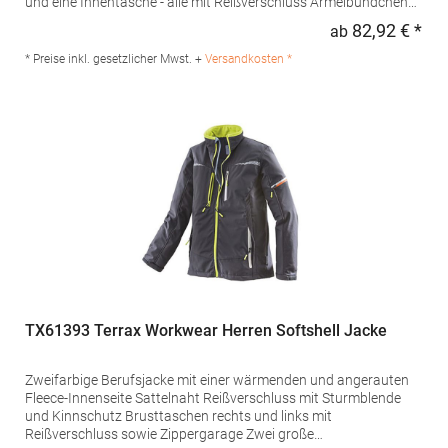
und eine Innentasche - alle mit Reißverschluss Ärmelbündchen
verstellbar mit Velcro®-Klett und zusätzlichen Stretch-Bündchen
82,92 € *
ab
Regu
innen Gummibeschichtete Öse innen für Kopfhörer Elastisches
Zugband am Saum Durchgehend wattiert Velcro®-
* Preise inkl. gesetzlicher Mwst. +
Versandkosten *
Klettverschlüsse Eine Netz-
InnentascheMaterialzusammensetzung: 94% Polyester / 6%
Elasthan, Futter und Wattierung: 100% Polyester Artikelname:
Men's Rock Padded SoftshellAngaben zur
Produktsicherheit: Herst.-Nr.: 46604Hersteller: SOLO INVEST 92
Rue Réaumur 75002 Paris Frankreich E-Mail:
sols@soloinvest.com
TX61393 Terrax Workwear Herren Softshell Jacke
Zweifarbige Berufsjacke mit einer wärmenden und angerauten
Fleece-Innenseite Sattelnaht Reißverschluss mit Sturmblende
und Kinnschutz Brusttaschen rechts und links mit
Reißverschluss sowie Zippergarage Zwei große