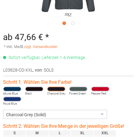
ab 47,66 € *
* inkl. MwSt.
zzgl. Versandkosten
Sofort verfügbar, Lieferzeit 1-4 Werktage
L03828-CD-XXL
,
von
: SOLS
Schritt 1: Wählen Sie Ihre Farbe!
Abyss Blue
Black
Charcoal Grey
Forest Green
Pepper Red
(Solid)
Royal Blue
Schritt 2: Wählen Sie Ihre Menge in der jeweiligen Größe!
S
M
L
XL
XXL