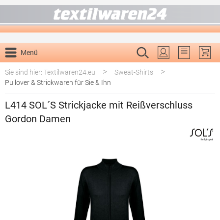
alt springen
Menü
Du hast 0 P
>
>
Sie sind hier: Textilwaren24.eu
Sweat-Shirts
Pullover & Strickwaren für Sie & Ihn
L414 SOL´S Strickjacke mit Reißverschluss
Gordon Damen
Bildergalerie überspringen