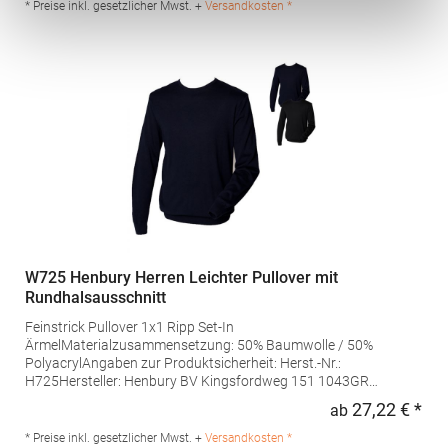
Amsterdam Niederlande E-Mail: sales@brooktaverner.com
* Preise inkl. gesetzlicher Mwst. +
Versandkosten *
W725 Henbury Herren Leichter Pullover mit
Rundhalsausschnitt
Feinstrick Pullover 1x1 Ripp Set-In
ÄrmelMaterialzusammensetzung: 50% Baumwolle / 50%
PolyacrylAngaben zur Produktsicherheit: Herst.-Nr.:
H725Hersteller: Henbury BV Kingsfordweg 151 1043GR
Amsterdam Niederlande E-Mail: marketing@henbury.com
27,22 € *
ab
Regu
* Preise inkl. gesetzlicher Mwst. +
Versandkosten *