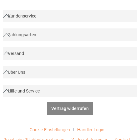
PolyacrylAngaben zur Produktsicherheit: Herst.-Nr.: R-716M-0
Hersteller: Fruit of the Loom International Ltd., Unit 6, Lisfannon
Business Centre, Co. Donegal, F93 Y2NA Buncrana, Irland E-
Kundenservice
Mail: fruitbrands@fotlinc.com
Zahlungsarten
Versand
Über Uns
Hilfe und Service
Vertrag widerrufen
Cookie-Einstellungen
Händler-Login
Rechtliche Pflichtinformationen
Widerrufsformular
Kontakt