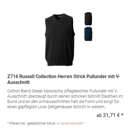
Z716 Russell Collection Herren Strick Pullunder mit V-
Ausschnitt
Cotton Blend Dieser klassische, pflegeleichter Pullunder mit V-
Ausschnitt überzeugt durch seinen schicken Schnitt Elasthan im
Bund und an den Armausschnitten hält die Form und sorgt für
einen gepflegten Look Zeitgemässer Schnitt In weitem
Größenspektrum verfügbar Waschbar bis 40 °C und
31,71 € *
ab
Regu
trocknergeeignet Schnell trocknend und pflegeleicht Ideal
kombinierbar mit Hemd oder PoloshirtGrammatur: 275
* Preise inkl. gesetzlicher Mwst. +
Versandkosten *
g/m²Materialzusammensetzung: 50% Baumwolle / 50%