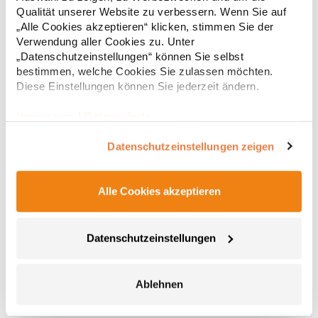
Regu
Lansen 16, 9230 Svenstrup J, Denmarkinfo@teejays.dk,
Qualität unserer Website zu verbessern. Wenn Sie auf
www.teejays.comMaterialzusammensetzung: 50% Wolle / 50%
* Preise inkl. gesetzlicher Mwst. +
Versandkosten *
„Alle Cookies akzeptieren“ klicken, stimmen Sie der
Polyacryl
Verwendung aller Cookies zu. Unter
„Datenschutzeinstellungen“ können Sie selbst
bestimmen, welche Cookies Sie zulassen möchten.
Diese Einstellungen können Sie jederzeit ändern.
Impressum
|
Datenschutz
Datenschutzeinstellungen zeigen
Alle Cookies akzeptieren
BR2307 Brook Taverner Damen Atlanta V-Ausschnitt
Pullover
Datenschutzeinstellungen
V-Ausschnitt Ripp-Halsauschnitt Ärmelbündchen und Saum in
Schlauchform Kontrastdetail innen am HalsPfegehinweis: 30 °C
waschbarChemische Reinigung
möglichMaterialzusammensetzung: 60% Baumwolle / 40%
Ablehnen
Polyacryl Angaben zur Produktsicherheit: Herst.-Nr.:
52,54 € *
Regu
2307Hersteller: Brook Taverner BV Keizersgracht 482 1071EG