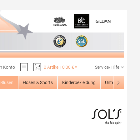
n Konto
0 Artikel | 0,00 € *
Service/Hilfe
Du hast 0 Produkte auf dem Merkzettel
Blusen
Hosen & Shorts
Kinderbekleidung
Unterwäsche