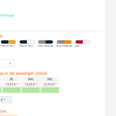
 Werktage
e!
French Navy
French Navy
Grey Melange
Grey Melange
Red
ge in der jeweiligen Größe!
XL
XXL
3XL
18,35 € *
18,35 € *
22,00 € *
0
€ *
are...