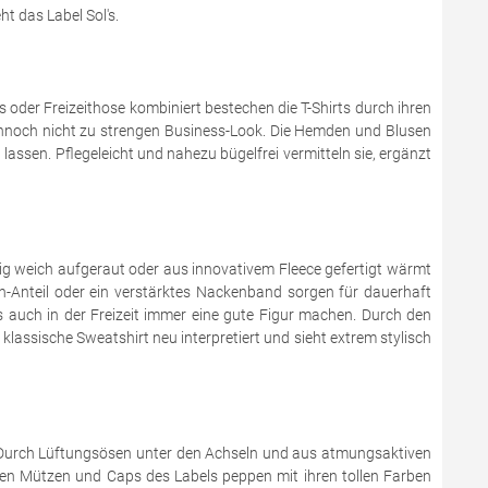
t das Label Sol's.
 oder Freizeithose kombiniert bestechen die T-Shirts durch ihren
 dennoch nicht zu strengen Business-Look. Die Hemden und Blusen
assen. Pflegeleicht und nahezu bügelfrei vermitteln sie, ergänzt
g weich aufgeraut oder aus innovativem Fleece gefertigt wärmt
n-Anteil oder ein verstärktes Nackenband sorgen für dauerhaft
ls auch in der Freizeit immer eine gute Figur machen. Durch den
assische Sweatshirt neu interpretiert und sieht extrem stylisch
r. Durch Lüftungsösen unter den Achseln und aus atmungsaktiven
chen Mützen und Caps des Labels peppen mit ihren tollen Farben