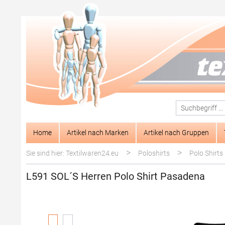
springen
Zur Hauptnavigation springen
Home
Artikel nach Marken
Artikel nach Gruppen
>
>
Sie sind hier: Textilwaren24.eu
Poloshirts
Polo Shirts
L591 SOL´S Herren Polo Shirt Pasadena
Bildergalerie überspringen