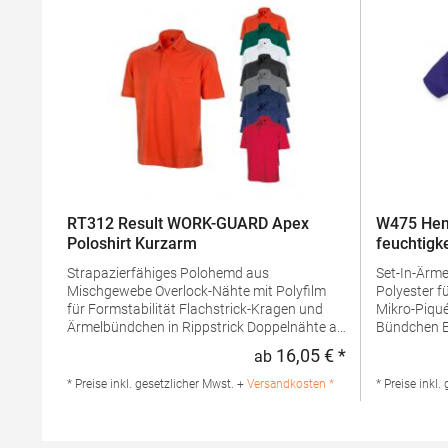
RT312 Result WORK-GUARD Apex
W475 Hen
Poloshirt Kurzarm
feuchtigk
Strapazierfähiges Polohemd aus
Set-In-Ärmel Seitenschlitze Coolpl
Mischgewebe Overlock-Nähte mit Polyfilm
Polyester f
für Formstabilität Flachstrick-Kragen und
Mikro-Piqué Flachstrick-Kragen un
Ärmelbündchen in Rippstrick Doppelnähte an
Bündchen Easy CareGrammatur: 180
Schultern Verstärkte Nähte an stark
g/m²Mater
16,05 € *
ab
Regulärer Preis
beanspruchten Stellen Neutrales Etikett im
PolyesterA
Kragen für die einfache
Produktsiche
* Preise inkl. gesetzlicher Mwst. +
Versandkosten *
* Preise inkl.
Veredelung/Personalisierung Verstärkte
Henbury B
Knopfleiste mit drei Knöpfen Aufgesetzte
Amsterdam 
Brusttasche mit Knopfverschluss Verstärkte
marketing