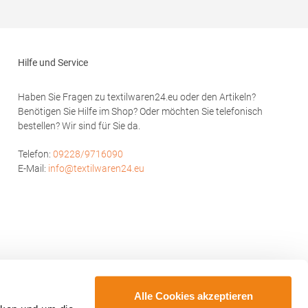
Produktsicherheit:Herst.-Nr.:
PO6617Hersteller: GORFACTORY S.A Ctra.
Santomera / Abanilla Km 8.8 30620 Fortuna
(Murcia) Spanien E-Mail: info@gorfactory.es
Hilfe und Service
Haben Sie Fragen zu textilwaren24.eu oder den Artikeln?
Benötigen Sie Hilfe im Shop? Oder möchten Sie telefonisch
bestellen? Wir sind für Sie da.
Telefon:
09228/9716090
E-Mail:
info@textilwaren24.eu
Alle Cookies akzeptieren