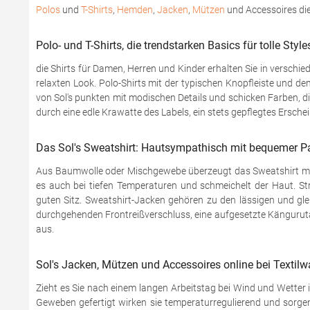
Polos
und
T-Shirts
,
Hemden
,
Jacken
,
Mützen
und Accessoires die
Polo- und T-Shirts, die trendstarken Basics für tolle Style
die Shirts für Damen, Herren und Kinder erhalten Sie in verschi
relaxten Look. Polo-Shirts mit der typischen Knopfleiste und d
von Sol's punkten mit modischen Details und schicken Farben, di
durch eine edle Krawatte des Labels, ein stets gepflegtes Ersche
Das Sol's Sweatshirt: Hautsympathisch mit bequemer 
Aus Baumwolle oder Mischgewebe überzeugt das Sweatshirt mit 
es auch bei tiefen Temperaturen und schmeichelt der Haut. St
guten Sitz. Sweatshirt-Jacken gehören zu den lässigen und glei
durchgehenden Frontreißverschluss, eine aufgesetzte Kängurutas
aus.
Sol's Jacken, Mützen und Accessoires online bei Textilw
Zieht es Sie nach einem langen Arbeitstag bei Wind und Wetter
Geweben gefertigt wirken sie temperaturregulierend und sorgen