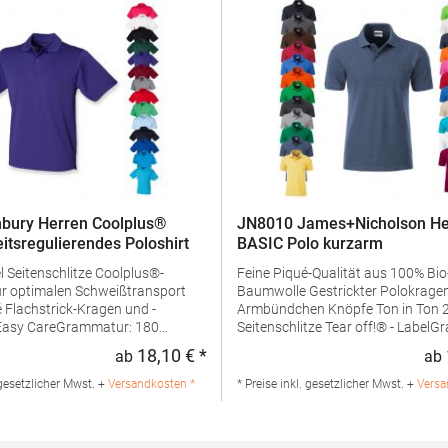
bury Herren Coolplus®
JN8010 James+Nicholson He
eitsregulierendes Poloshirt
BASIC Polo kurzarm
us®-
Feine Piqué-Qualität aus 100% Bio
ür optimalen Schweißtransport
Baumwolle Gestrickter Polokragen und
d -
Armbündchen Knöpfe Ton in Ton 2 Knöpfe
Seitenschlitze Tear off!® - LabelGrammatur:
ialzusammensetzung: 100%
180 g/m²Materialzusammensetzu
18,10 € *
ab
ab
:
Regulärer Preis:
ngaben zur
BaumwolleAngaben zur
rheit: Herst.-Nr.: H475Hersteller:
Produktsicherheit: Herst.-Nr.:
 gesetzlicher Mwst. +
Versandkosten *
* Preise inkl. gesetzlicher Mwst. +
Versa
V Kingsfordweg 151 1043GR
JN8010Hersteller: Gustav Daiber
Niederlande E-Mail:
dem Weißen Stein 25-31 72461 Al
@henbury.com
Deutschland E-Mail: info@daiber.