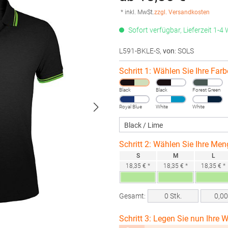
* inkl. MwSt.
zzgl. Versandkosten
Sofort verfügbar, Lieferzeit 1-4
L591-BKLE-S
,
von
: SOLS
Schritt 1: Wählen Sie Ihre Farb
Black
Black
Forest Green
Royal Blue
White
White
Schritt 2: Wählen Sie Ihre Men
S
M
L
18,35 € *
18,35 € *
18,35 € *
Gesamt:
0
Stk.
0,0
Schritt 3: Legen Sie nun Ihre W