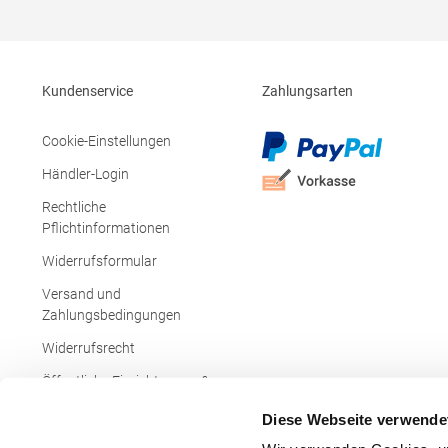
Seitenschlitze Ersatzknopf Stehkragen
Angesetzte Ärmel Weiches Piquet-Gewebe
mit COOL-DRY feuchtigkeitsabsorbierenden
Eigenschaften, Atmungsaktivität und
Verzugkontrolle Weicher, lose hängender
Kundenservice
Zahlungsarten
Taschenbeutel innen für einfache Veredelung
auf der linken BrustseiteGrammatur: 200
g/m²Materialzusammensetzung: 50%
Cookie-Einstellungen
Polyester / 50% BaumwolleAngaben zur
Produktsicherheit: Herst.-Nr.:
Händler-Login
R312XHersteller: Result Clothing Ltd.
Narcisova 1 821 01 Bratislava Slowakei E-
Rechtliche
Mail: sales@resultclothing.com
Pflichtinformationen
Widerrufsformular
Versand und
Zahlungsbedingungen
Widerrufsrecht
Öffentliche Einrichtungen &
Behörden
Diese Webseite verwende