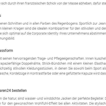
 sich durch ihren französischen Schick von der Masse abheben, dafür steh
s
edenen Schnitten und in allen Farben des Regenbogens. Sportlich zur Jeans
em kleinen Kragen sind die idealen Kombipartner für den stilvollen und
e sich optimal auf die Corporate Identity Ihres Unternehmens abstimmen l
inungsbild.
Passform
seinen hervorragenden Trage- und Pflegeeigenschaften. Innen kuscheli
rapazierfähige Doppelnähte, Strick-Bündchen mit einem kleinen Elastha
chzeitig stilvollen Kleidungsstücken, in denen Sie sowohl beim Sport a
che, Kordelzüge in Kontrastfarbe oder eine gefütterte Kapuze wird das kl
aren24 bestellen
 in die Natur, sind wasser- und winddichte Jacken der perfekte Begleite
 für den gewünschten Wohlfühl-Effekt bei allen Aktivitäten. Die stylis