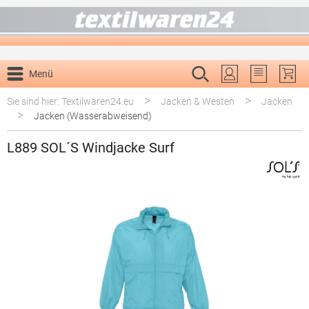
alt springen
Menü
Du hast 0 P
>
>
Sie sind hier: Textilwaren24.eu
Jacken & Westen
Jacken
>
Jacken (Wasserabweisend)
L889 SOL´S Windjacke Surf
Bildergalerie überspringen