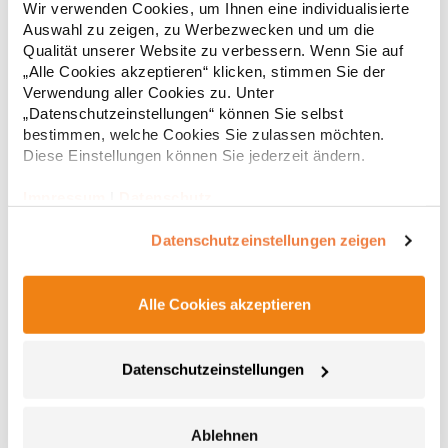
Wir verwenden Cookies, um Ihnen eine individualisierte
Wattierung gefüttert Durchgehender verdeckter Reißverschluss
Auswahl zu zeigen, zu Werbezwecken und um die
Ton-in-Ton mit Kinnschutz Zwei Seitentaschen mit
Qualität unserer Website zu verbessern. Wenn Sie auf
Reißverschluss Elastische und gleichfarbige Stoffeinfassung an
27,51 € *
ab
Regu
Kragen, Ärmelbündchen und Saum Innenfutter in Kontrastfarbe
„Alle Cookies akzeptieren“ klicken, stimmen Sie der
Inklusive Tragetasche zum Verstauen der Jacke
Verwendung aller Cookies zu. Unter
* Preise inkl. gesetzlicher Mwst. +
Versandkosten *
Herausreißbares Label Wasser- und Windabweisend
„Datenschutzeinstellungen“ können Sie selbst
Pfegehinweis: 40 °C waschbarGrammatur: 290
bestimmen, welche Cookies Sie zulassen möchten.
g/m²Materialzusammensetzung: 100% PolyesterAngaben zur
Diese Einstellungen können Sie jederzeit ändern.
Produktsicherheit: Herst.-Nr.: RA5094Hersteller: GORFACTORY
S.A Ctra. Santomera / Abanilla Km 8.8 30620 Fortuna (Murcia)
Spanien E-Mail: info@gorfactory.es
Impressum
|
Datenschutz
Datenschutzeinstellungen zeigen
Alle Cookies akzeptieren
RY5090 Roly NORWAY Jacke
Datenschutzeinstellungen
Oberstoff: 100% Polyester, 300 Taffeta; Futter: 100% Polyester,
Taffeta 290; Wattierung: 100% Polyester, 150 g/m² Steppjacke
Ablehnen