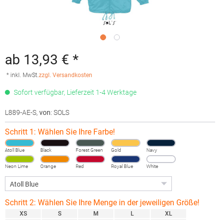
ab 13,93 € *
* inkl. MwSt.
zzgl. Versandkosten
Sofort verfügbar, Lieferzeit 1-4 Werktage
L889-AE-S
,
von
: SOLS
Schritt 1: Wählen Sie Ihre Farbe!
Atoll Blue
Black
Forest Green
Gold
Navy
Neon Lime
Orange
Red
Royal Blue
White
Schritt 2: Wählen Sie Ihre Menge in der jeweiligen Größe!
XS
S
M
L
XL