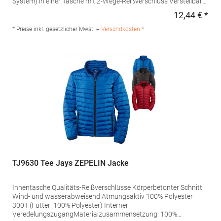
System) in einer Tasche mit 2-Wege-Reißverschluss Verstellbarer
Bund unten mit elastischem
12,44 € *
Regu
KordelzugMaterialzusammensetzung: 100% NylonAngaben zur
Produktsicherheit: Herst.-Nr.: JW902Hersteller: The Cotton
* Preise inkl. gesetzlicher Mwst. +
Versandkosten *
Group SA Drève Richelle 161 Waterloo Office Park Building O, box
5 1410 Waterloo Belgien E-Mail: info@bc-collection.eu
TJ9630 Tee Jays ZEPELIN Jacke
Innentasche Qualitäts-Reißverschlüsse Körperbetonter Schnitt
Wind- und wasserabweisend Atmungsaktiv 100% Polyester
300T (Futter: 100% Polyester) Interner
VeredelungszugangMaterialzusammensetzung: 100%