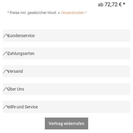
PolyesterAngaben zur Produktsicherheit: Herst.-Nr.:
72,72 € *
ab
Regu
9630Hersteller: Tee Jays A/S Lansen 16 9230 Svenstrup J
Dänemark E-Mail: info@teejays.dk
* Preise inkl. gesetzlicher Mwst. +
Versandkosten *
Kundenservice
Zahlungsarten
Versand
Über Uns
Hilfe und Service
Vertrag widerrufen