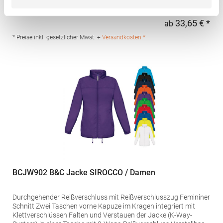
mit anliegender Kapuze mit federleichter und softer Wattierung
Durchgehender, verdeckter Reißverschluss Ton-in-Ton mit
Kinnschutz Zwei Seitentaschen mit Reißverschluss Elastische
33,65 € *
ab
Regu
und gleichfarbige Stoffeinfassung an Armbündchen, Saum und
Kapuze Innenfutter in Kontrastfarbe Inklusive Tasche zum
* Preise inkl. gesetzlicher Mwst. +
Versandkosten *
Verstauen der Jacke Wind- und Wasserabweisend
Pfegehinweis: 40 °C waschbarGrammatur: 290
g/m²Materialzusammensetzung: 100% PolyesterAngaben zur
Produktsicherheit: Herst.-Nr.: RA5090Hersteller: GORFACTORY
S.A Ctra. Santomera / Abanilla Km 8.8 30620 Fortuna (Murcia)
Spanien E-Mail: info@gorfactory.es
BCJW902 B&C Jacke SIROCCO / Damen
Durchgehender Reißverschluss mit Reißverschlusszug Femininer
Schnitt Zwei Taschen vorne Kapuze im Kragen integriert mit
Klettverschlüssen Falten und Verstauen der Jacke (K-Way-