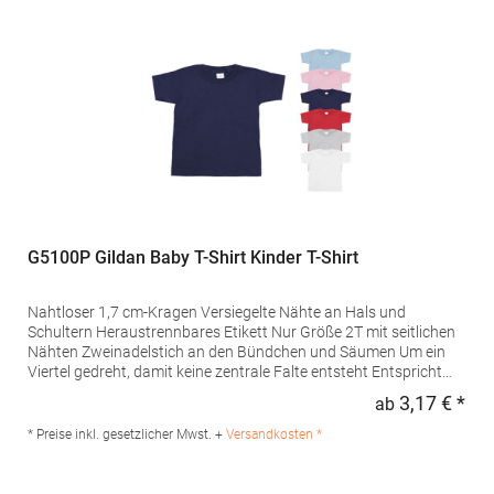
Nr.: BZ32 Hersteller: Mantis World Europe GmbH Carl-Borgward-
Straße 20 56566 Neuwied Deutschland E-Mail:
info@mantisworld.com
G5100P Gildan Baby T-Shirt Kinder T-Shirt
Nahtloser 1,7 cm-Kragen Versiegelte Nähte an Hals und
Schultern Heraustrennbares Etikett Nur Größe 2T mit seitlichen
Nähten Zweinadelstich an den Bündchen und Säumen Um ein
Viertel gedreht, damit keine zentrale Falte entsteht Entspricht
dem CPSIA Tracking-LabelGrammatur: 180 g/m² (White: 170
3,17 € *
ab
Regu
g/m²) Materialzusammensetzung: 100% Baumwolle (Sport Grey:
90% Baumwolle / 10% Polyester)Angaben zur
* Preise inkl. gesetzlicher Mwst. +
Versandkosten *
Produktsicherheit: Herst.-Nr.: 5100PHersteller: Gildan
Activewear EU Avenue Louise 65 Box 11 Office 220 1050 Brüssel
Belgien E-Mail: Customerservice@gildanonline.com