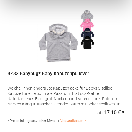
info@mantisworld.com
BZ32 Babybugz Baby Kapuzenpullover
Weiche, innen angeraute Kapuzenjacke für Babys 3-teilige
Kapuze für eine optimale Passform Flatlock-Nähte
Naturfarbenes Fischgrät-Nackenband Veredelbarer Patch im
Nacken Kängurutaschen Gerader Saum mit Seitenschlitzen und
verlängertem Rücken Fischgrät-Detail an der Kapuze
17,10 € *
ab
Regu
Angedeutete Kordeln Abreißbares NackenlabelGrammatur: 250
g/m²Materialzusammensetzung: 80% Baumwolle / 20%
* Preise inkl. gesetzlicher Mwst. +
Versandkosten *
Polyester (Heather Grey Melange: 71% Baumwolle / 21%
Polyester / 8% Viskose)Angaben zur Produktsicherheit: Herst.-