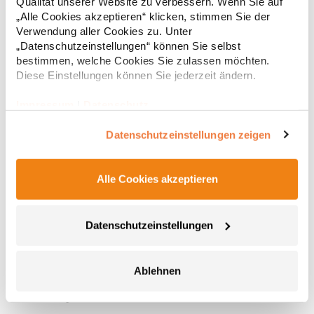
Qualität unserer Website zu verbessern. Wenn Sie auf
„Alle Cookies akzeptieren“ klicken, stimmen Sie der
Verwendung aller Cookies zu. Unter
„Datenschutzeinstellungen“ können Sie selbst
bestimmen, welche Cookies Sie zulassen möchten.
Diese Einstellungen können Sie jederzeit ändern.
Impressum
|
Datenschutz
Datenschutzeinstellungen zeigen
Alle Cookies akzeptieren
BZ66 Babybugz Baby Sweatshirt mit 1/4-
Reißverschluss
Gebürstetes Fleece 1/4-Reißverschluss mit Reißverschluss-
Datenschutzeinstellungen
Abdeckung Eingesetzte Ärmel Ripp-Bündchen, -Saum und -
Kragen Nackenband TearAway Label Pfegehinweis: Bügeln
erlaubt30 °C waschbarGrammatur: 280
Ablehnen
g/m²Materialzusammensetzung: 80% Baumwolle / 20%
14,88 € *
ab
Regu
PolyesterAngaben zur Produktsicherheit: Herst.-Nr.:
BZ66Hersteller: Mantis World Europe GmbH Carl-Borgward-
* Preise inkl. gesetzlicher Mwst. +
Versandkosten *
Straße 20 56566 Neuwied Deutschland E-Mail: