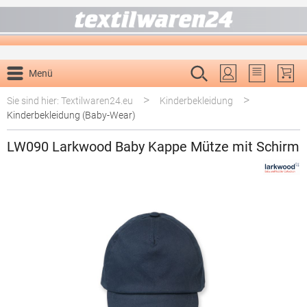
alt springen
Menü
Du hast 0 P
>
>
Sie sind hier: Textilwaren24.eu
Kinderbekleidung
Kinderbekleidung (Baby-Wear)
LW090 Larkwood Baby Kappe Mütze mit Schirm
Bildergalerie überspringen