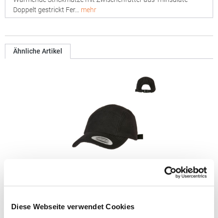
Doppelt gestrickt Fer…
mehr
Ähnliche Artikel
FX7005PF FLEXFIT Polar Fleece Jockey Kappe
Diese Webseite verwendet Cookies
Flauschige Oberfläche, verstellbarer VerschlussPfegehinweis:
nicht waschbarGrammatur: 304