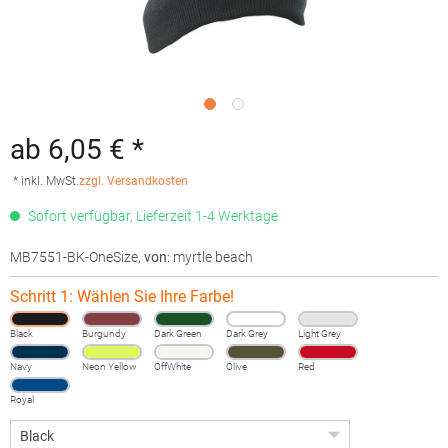
ab 6,05 € *
* inkl. MwSt.
zzgl. Versandkosten
Sofort verfügbar, Lieferzeit 1-4 Werktage
MB7551-BK-OneSize
,
von
: myrtle beach
Schritt 1: Wählen Sie Ihre Farbe!
Black
Burgundy
Dark Green
Dark Grey
Light Grey
Melange
Navy
Neon Yellow
OffWhite
Olive
Red
Royal