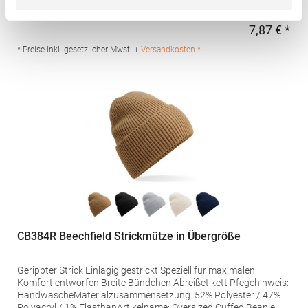
Nr.: 3088Hersteller: Promodoro Fashion GmbH Am Gatherhof 57
40472 Düsseldorf Deutschland E-Mail: info@promodoro.de
7,87 € *
Regu
* Preise inkl. gesetzlicher Mwst. +
Versandkosten *
CB384R Beechfield Strickmütze in Übergröße
Gerippter Strick Einlagig gestrickt Speziell für maximalen
Komfort entworfen Breite Bündchen Abreißetikett Pfegehinweis:
HandwäscheMaterialzusammensetzung: 52% Polyester / 47%
Polyacryl / 1% ElasthanArtikelname: Oversized Cuffed Beanie