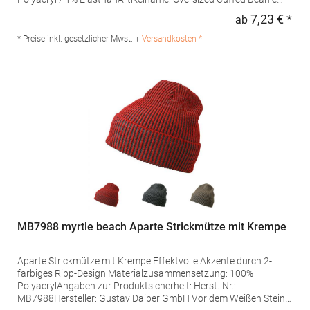
Angaben zur Produktsicherheit: Herst.-Nr.: B384RHersteller:
7,23 € *
ab
Regu
Beechfield Brands Europe B.V. Posthoornstraat 17 3011WD
Rotterdam Niederlande E-Mail: marketing@beechfield.com
* Preise inkl. gesetzlicher Mwst. +
Versandkosten *
MB7988 myrtle beach Aparte Strickmütze mit Krempe
Aparte Strickmütze mit Krempe Effektvolle Akzente durch 2-
farbiges Ripp-Design Materialzusammensetzung: 100%
PolyacrylAngaben zur Produktsicherheit: Herst.-Nr.:
MB7988Hersteller: Gustav Daiber GmbH Vor dem Weißen Stein