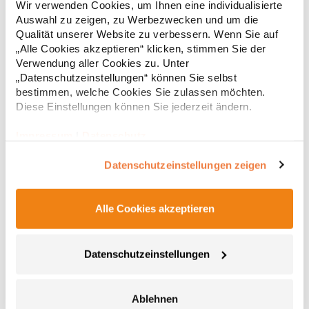
Wir verwenden Cookies, um Ihnen eine individualisierte
g/m²Materialzusammensetzung: 100% PolyesterAngaben zur
Auswahl zu zeigen, zu Werbezwecken und um die
Produktsicherheit:Herst.-Nr.: 7005PFHersteller: TB International
Qualität unserer Website zu verbessern. Wenn Sie auf
GmbH Dr.-Robert-Murjahn-Str. 7 64372 Ober-Ramstadt
21,71 € *
Regu
Deutschland E-Mail: info@tbint.de
„Alle Cookies akzeptieren“ klicken, stimmen Sie der
* Preise inkl. gesetzlicher Mwst. +
Versandkosten *
Verwendung aller Cookies zu. Unter
„Datenschutzeinstellungen“ können Sie selbst
bestimmen, welche Cookies Sie zulassen möchten.
Diese Einstellungen können Sie jederzeit ändern.
Impressum
|
Datenschutz
Datenschutzeinstellungen zeigen
Alle Cookies akzeptieren
E3088 Promodoro Unisex Mütze
Datenschutzeinstellungen
Beanie Single-Jersey 95% gekämmte Baumwolle / 5%
PolyesterGrammatur: 180 g/m²Materialzusammensetzung: 95%
Ablehnen
Baumwolle / 5% PolyesterAngaben zur Produktsicherheit:Herst.-