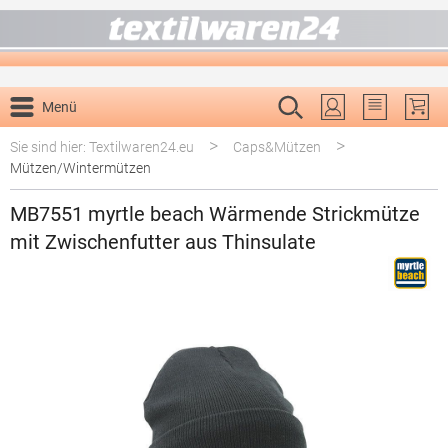
alt springen
Menü
Du hast 0 P
>
>
Sie sind hier: Textilwaren24.eu
Caps&Mützen
Mützen/Wintermützen
MB7551 myrtle beach Wärmende Strickmütze
mit Zwischenfutter aus Thinsulate
Bildergalerie überspringen