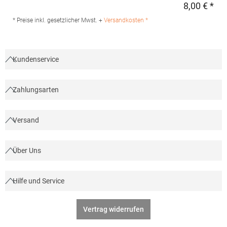
25-31 72461 Albstadt Deutschland E-Mail: info@daiber.de
8,00 € *
Regu
* Preise inkl. gesetzlicher Mwst. +
Versandkosten *
Kundenservice
Zahlungsarten
Versand
Über Uns
Hilfe und Service
Vertrag widerrufen