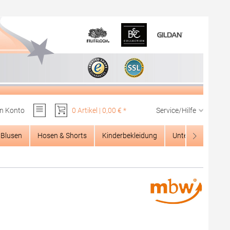
n Konto
0 Artikel | 0,00 € *
Service/Hilfe
Du hast 0 Produkte auf dem Merkzettel
Blusen
Hosen & Shorts
Kinderbekleidung
Unterwäsche