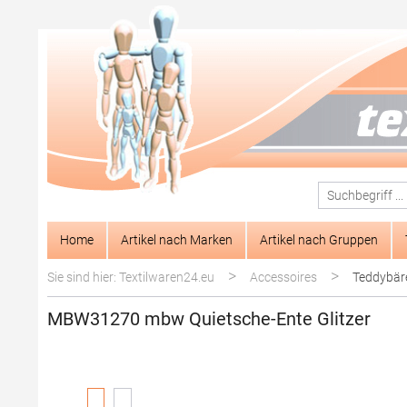
springen
Zur Hauptnavigation springen
Home
Artikel nach Marken
Artikel nach Gruppen
>
>
Sie sind hier: Textilwaren24.eu
Accessoires
Teddybär
MBW31270 mbw Quietsche-Ente Glitzer
Bildergalerie überspringen