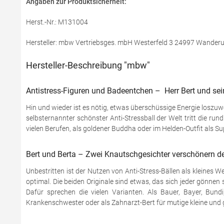
Angaben zur Produktsicherheit:
Herst.-Nr.: M131004
Hersteller: mbw Vertriebsges. mbH Westerfeld 3 24997 Wander
Hersteller-Beschreibung "mbw"
Antistress-Figuren und Badeentchen – Herr Bert und sei
Hin und wieder ist es nötig, etwas überschüssige Energie loszu
selbsternannter schönster Anti-Stressball der Welt tritt die ru
vielen Berufen, als goldener Buddha oder im Helden-Outfit als Sup
Bert und Berta – Zwei Knautschgesichter verschönern de
Unbestritten ist der Nutzen von Anti-Stress-Bällen als kleines W
optimal. Die beiden Originale sind etwas, das sich jeder gönnen
Dafür sprechen die vielen Varianten. Als Bauer, Bayer, Bun
Krankenschwester oder als Zahnarzt-Bert für mutige kleine und gr