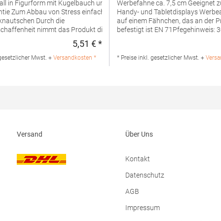
all in Figurform mit Kugelbauch und
Werbefahne ca. 7,5 cm Geeignet zum Reinigen von
ess einfach
Handy- und Tabletdisplays Werbeanbringung erfolgt
schen Durch die
auf einem Fähnchen, das an der P
chaffenheit nimmt das Produkt die
befestigt ist EN 71Pfegehinweis: 30 °C
 ein Geschmacksmusterschutz
waschbarAngaben zur
5,51 € *
:
Regulärer Preis:
bvariante symbolisiert den
Produktsicherheit: Hersteller
eich: Yellow - Einsatzleiter, Red –
Vertriebsges. mbH, Westerfeld 3,
 gesetzlicher Mwst. +
Versandkosten *
* Preise inkl. gesetzlicher Mwst. +
Versa
Blue – Gruppenführer, Dark Blue – die
Germanyinfo@mbw.shMaterialzu
iante: Feuer Bert® 2.0, Green -
Polyester, Unterseite: Mikrofaser, 
g! Von Kindern
Polyesterfaser, Innen PET-Pellets
ren fernhalten. Kann ablösbare Kleinteile
Pfegehinweis: nicht waschbarAngaben zur
herheit: Herstellernummer:MBW124255mbw
es. mbH, Westerfeld 3, 24997 Wanderup,
fo@mbw.shMaterialzusammensetzung:
Versand
Über Uns
rethan
Kontakt
Datenschutz
AGB
Impressum