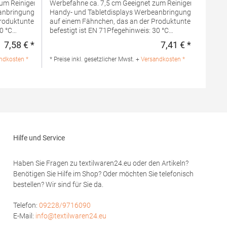
Werbefahne ca. 7,5 cm Geeignet zum Reinigen von
Handy- und Tabletdisplays Werbeanbringung erfolgt
roduktunterseite
auf einem Fähnchen, das an der Produktunterseite
befestigt ist EN 71Pfegehinweis: 30 °C
waschbarAngaben zur
7,58 € *
7,41 € *
Regulärer Preis:
Regulärer 
nummer:MBW160863mbw
Produktsicherheit: Herstellernummer:MBW160864mbw
 24997 Wanderup,
Vertriebsges. mbH, Westerfeld 3, 24997 Wanderup,
ndkosten *
* Preise inkl. gesetzlicher Mwst. +
Versandkosten *
sammensetzung:
Germanyinfo@mbw.shMaterialzusammensetzung:
Füllung:
Polyester, Unterseite: Mikrofaser, Füllung:
 im Gewebebeutel
Polyesterfaser, Innen PET-Pellets im Gewebebeutel
Hilfe und Service
Haben Sie Fragen zu textilwaren24.eu oder den Artikeln?
Benötigen Sie Hilfe im Shop? Oder möchten Sie telefonisch
bestellen? Wir sind für Sie da.
Telefon:
09228/9716090
E-Mail:
info@textilwaren24.eu