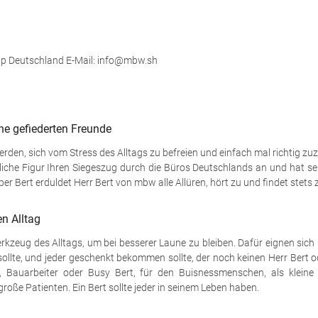
up Deutschland E-Mail: info@mbw.sh
ne gefiederten Freunde
werden, sich vom Stress des Alltags zu befreien und einfach mal richtig 
ndliche Figur Ihren Siegeszug durch die Büros Deutschlands an und hat se
er Bert erduldet Herr Bert von mbw alle Allüren, hört zu und findet stets 
n Alltag
erkzeug des Alltags, um bei besserer Laune zu bleiben. Dafür eignen sich
 sollte, und jeder geschenkt bekommen sollte, der noch keinen Herr Bert o
di, Bauarbeiter oder Busy Bert, für den Buisnessmenschen, als klein
oße Patienten. Ein Bert sollte jeder in seinem Leben haben.