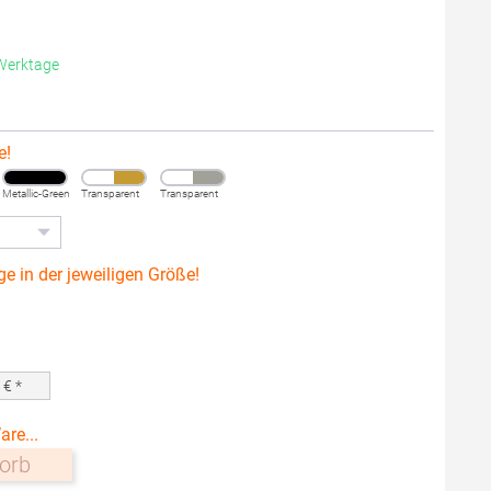
 Werktage
e!
Metallic-Green
Transparent
Transparent
ge in der jeweiligen Größe!
0
€ *
are...
orb