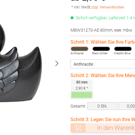
* inkl. MwSt.
zzgl. Versandkosten
Sofort verfügbar, Lieferzeit 1-4
MBW31270-AE-80mm
,
von
: mbw
Schritt 1: Wählen Sie Ihre Farb
Anthracite
Black-Glitter
Metallic-Blue
Schritt 2: Wählen Sie Ihre Men
80 mm
2,90 € *
Gesamt:
0
Stk.
0,0
Schritt 3: Legen Sie nun Ihre W
In den Warenk