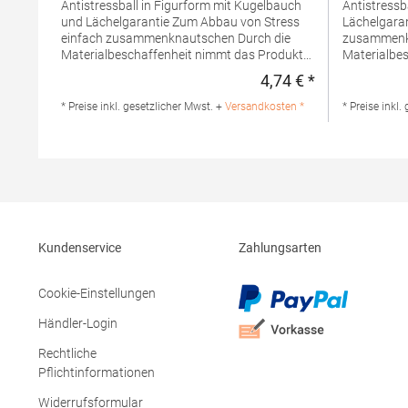
Antistressball in Figurform mit Kugelbauch
Antistressb
und Lächelgarantie Zum Abbau von Stress
Lächelgarantie Zum Abbau von Str
einfach zusammenknautschen Durch die
zusammenknaut
Materialbeschaffenheit nimmt das Produkt
Materialbes
die Ursprungsform wieder ein
Ursprungsform wieder
4,74 € *
Regulärer Preis
Geschmacksmusterschutz EU-
EU-weit Far
weitMaterialzusammensetzung: 100%
Aufgabenber
* Preise inkl. gesetzlicher Mwst. +
Versandkosten *
* Preise inkl.
PolyurethanAngaben zur
Zugführer, 
Produktsicherheit: Herst.-Nr.:
moderne Var
M124285Hersteller: mbw Vertriebsges. mbH
Pressesprecher Achtung: Kein Spielzeu
Westerfeld 3 24997 Wanderup Deutschland
unter 3 Jah
E-Mail: info@mbw.sh
enthalten.
Produktsic
Vertriebsg
Germanyin
Kundenservice
Zahlungsarten
100% Polyu
Cookie-Einstellungen
Händler-Login
Rechtliche
Pflichtinformationen
Widerrufsformular