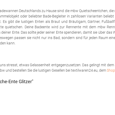
adewannen Deutschlands zu Hause sind die mbw Quietscheentchen, die nich
melobjekt oder beliebter Bade-Begleiter in zahllosen Varianten beliebt s
 Es gibt die lustigen Enten als Braut und Bräutigam, Gärtner, Fußballf
ette quietschen. Deine Badeente wird zur Rennente mit dem mbw Renn
iner Ente. Das sollte jeder seiner Ente spendieren, damit sie über das 
wegen passen sie nicht nur ins Bad, sondern sind für jeden Raum eine 
rden kann.
as uns stresst, etwas Gelassenheit entgegenzusetzen. Das gelingt mit d
bw und bestellen Sie die lustigen Gesellen bei textilwaren24.eu, dem
Shop 
he-Ente Glitzer"