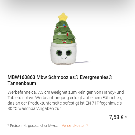
Spielzeug! Von Kindern unter 3 Jahren fernhalten. Kann
ablösbare Kleinteile enthalten.Pfegehinweis: nicht
waschbarAngaben zur
Produktsicherheit: Herstellernummer:MBW124255mbw
Vertriebsges. mbH, Westerfeld 3, 24997 Wanderup,
Germanyinfo@mbw.shMaterialzusammensetzung: 100%
Polyurethan
MBW160863 Mbw Schmoozies® Evergreenies®
Tannenbaum
Werbefahne ca. 7,5 cm Geeignet zum Reinigen von Handy- und
Tabletdisplays Werbeanbringung erfolgt auf einem Fähnchen,
das an der Produktunterseite befestigt ist EN 71Pfegehinweis:
30 °C waschbarAngaben zur
Produktsicherheit: Herstellernummer:MBW160863mbw
7,58 € *
Regu
Vertriebsges. mbH, Westerfeld 3, 24997 Wanderup,
Germanyinfo@mbw.shMaterialzusammensetzung: Polyester,
* Preise inkl. gesetzlicher Mwst. +
Versandkosten *
Unterseite: Mikrofaser, Füllung: Polyesterfaser, Innen PET-Pellets