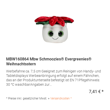
im Gewebebeutel
MBW160864 Mbw Schmoozies® Evergreenies®
Weihnachtsstern
Werbefahne ca. 7,5 cm Geeignet zum Reinigen von Handy- und
Tabletdisplays Werbeanbringung erfolgt auf einem Fähnchen,
das an der Produktunterseite befestigt ist EN 71Pfegehinweis:
30 °C waschbarAngaben zur
Produktsicherheit: Herstellernummer:MBW160864mbw
7,41 € *
Regu
Vertriebsges. mbH, Westerfeld 3, 24997 Wanderup,
Germanyinfo@mbw.shMaterialzusammensetzung: Polyester,
* Preise inkl. gesetzlicher Mwst. +
Versandkosten *
Unterseite: Mikrofaser, Füllung: Polyesterfaser, Innen PET-Pellets
im Gewebebeutel