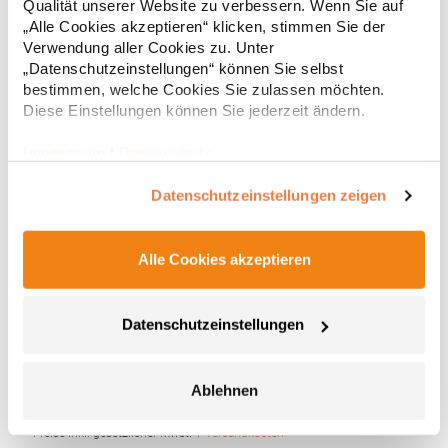
* Preise inkl. gesetzlicher Mwst. +
Versandkosten *
Qualität unserer Website zu verbessern. Wenn Sie auf
E-Mail: info@mbw.sh
„Alle Cookies akzeptieren“ klicken, stimmen Sie der
Verwendung aller Cookies zu. Unter
„Datenschutzeinstellungen“ können Sie selbst
bestimmen, welche Cookies Sie zulassen möchten.
Diese Einstellungen können Sie jederzeit ändern.
Impressum
|
Datenschutz
Datenschutzeinstellungen zeigen
Alle Cookies akzeptieren
MBW124255 Mbw Feuer Bert® 2.0
Antistressball in Figurform mit Kugelbauch und Lächelgarantie
Datenschutzeinstellungen
Zum Abbau von Stress einfach zusammenknautschen Durch die
Materialbeschaffenheit nimmt das Produkt die Ursprungsform
wieder ein Geschmacksmusterschutz EU-weit Farbvariante
Ablehnen
symbolisiert den Aufgabenbereich: Yellow - Einsatzleiter, Red –
5,51 € *
Regu
Zugführer, Blue – Gruppenführer, Dark Blue – die moderne
Variante: Feuer Bert® 2.0, Green - Pressesprecher Achtung: Kein
* Preise inkl. gesetzlicher Mwst. +
Versandkosten *