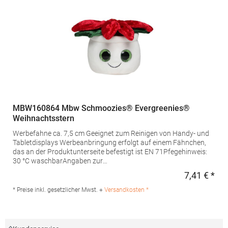
MBW160864 Mbw Schmoozies® Evergreenies®
Weihnachtsstern
Werbefahne ca. 7,5 cm Geeignet zum Reinigen von Handy- und
Tabletdisplays Werbeanbringung erfolgt auf einem Fähnchen,
das an der Produktunterseite befestigt ist EN 71Pfegehinweis:
30 °C waschbarAngaben zur
Produktsicherheit: Herstellernummer:MBW160864mbw
7,41 € *
Regu
Vertriebsges. mbH, Westerfeld 3, 24997 Wanderup,
Germanyinfo@mbw.shMaterialzusammensetzung: Polyester,
* Preise inkl. gesetzlicher Mwst. +
Versandkosten *
Unterseite: Mikrofaser, Füllung: Polyesterfaser, Innen PET-Pellets
im Gewebebeutel