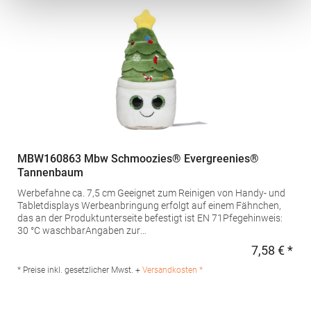
waschbarAngaben zur
Produktsicherheit: Herstellernummer:MBW124255mbw
Vertriebsges. mbH, Westerfeld 3, 24997 Wanderup,
Germanyinfo@mbw.shMaterialzusammensetzung: 100%
Polyurethan
MBW160863 Mbw Schmoozies® Evergreenies®
Tannenbaum
Werbefahne ca. 7,5 cm Geeignet zum Reinigen von Handy- und
Tabletdisplays Werbeanbringung erfolgt auf einem Fähnchen,
das an der Produktunterseite befestigt ist EN 71Pfegehinweis:
30 °C waschbarAngaben zur
Produktsicherheit: Herstellernummer:MBW160863mbw
7,58 € *
Regu
Vertriebsges. mbH, Westerfeld 3, 24997 Wanderup,
Germanyinfo@mbw.shMaterialzusammensetzung: Polyester,
* Preise inkl. gesetzlicher Mwst. +
Versandkosten *
Unterseite: Mikrofaser, Füllung: Polyesterfaser, Innen PET-Pellets
im Gewebebeutel