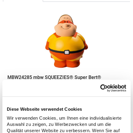
MBW24285 mbw SQUEEZIES® Super Bert®
Antistressball in Figurform mit Kugelbauch und Lächelgarantie
Zum Abbau von Stress einfach zusammenknautschen Durch die
Materialbeschaffenheit nimmt das Produkt die Ursprungsform
wieder ein Geschmacksmusterschutz EU-
Diese Webseite verwendet Cookies
weitMaterialzusammensetzung: 100% PolyurethanAngaben zur
4,74 € *
Wir verwenden Cookies, um Ihnen eine individualisierte
Regu
Produktsicherheit: Herst.-Nr.: M124285Hersteller: mbw
Auswahl zu zeigen, zu Werbezwecken und um die
Vertriebsges. mbH Westerfeld 3 24997 Wanderup Deutschland
* Preise inkl. gesetzlicher Mwst. +
Versandkosten *
E-Mail: info@mbw.sh
Qualität unserer Website zu verbessern. Wenn Sie auf