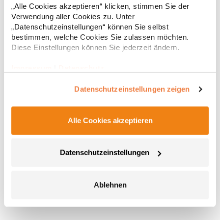
„Alle Cookies akzeptieren“ klicken, stimmen Sie der
Verwendung aller Cookies zu. Unter
„Datenschutzeinstellungen“ können Sie selbst
bestimmen, welche Cookies Sie zulassen möchten.
Diese Einstellungen können Sie jederzeit ändern.
Impressum
|
Datenschutz
Datenschutzeinstellungen zeigen
MBW124255 Mbw Feuer Bert® 2.0
Alle Cookies akzeptieren
Antistressball in Figurform mit Kugelbauch und Lächelgarantie
Datenschutzeinstellungen
Zum Abbau von Stress einfach zusammenknautschen Durch die
Materialbeschaffenheit nimmt das Produkt die Ursprungsform
wieder ein Geschmacksmusterschutz EU-weit Farbvariante
symbolisiert den Aufgabenbereich: Yellow - Einsatzleiter, Red –
5,51 € *
Ablehnen
Regu
Zugführer, Blue – Gruppenführer, Dark Blue – die moderne
Variante: Feuer Bert® 2.0, Green - Pressesprecher Achtung: Kein
* Preise inkl. gesetzlicher Mwst. +
Versandkosten *
Spielzeug! Von Kindern unter 3 Jahren fernhalten. Kann
ablösbare Kleinteile enthalten.Pfegehinweis: nicht