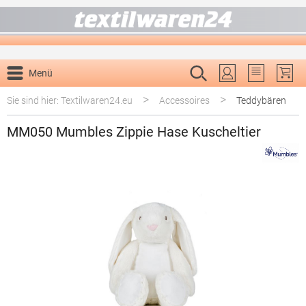
alt springen
Menü
Du hast 0 P
>
>
Sie sind hier: Textilwaren24.eu
Accessoires
Teddybären
MM050 Mumbles Zippie Hase Kuscheltier
Bildergalerie überspringen