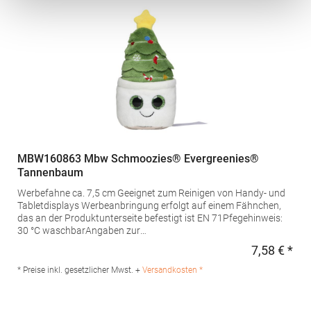
waschbarAngaben zur
Produktsicherheit: Herstellernummer:MBW124255mbw
Vertriebsges. mbH, Westerfeld 3, 24997 Wanderup,
Germanyinfo@mbw.shMaterialzusammensetzung: 100%
Polyurethan
MBW160863 Mbw Schmoozies® Evergreenies®
Tannenbaum
Werbefahne ca. 7,5 cm Geeignet zum Reinigen von Handy- und
Tabletdisplays Werbeanbringung erfolgt auf einem Fähnchen,
das an der Produktunterseite befestigt ist EN 71Pfegehinweis:
30 °C waschbarAngaben zur
Produktsicherheit: Herstellernummer:MBW160863mbw
7,58 € *
Regu
Vertriebsges. mbH, Westerfeld 3, 24997 Wanderup,
Germanyinfo@mbw.shMaterialzusammensetzung: Polyester,
* Preise inkl. gesetzlicher Mwst. +
Versandkosten *
Unterseite: Mikrofaser, Füllung: Polyesterfaser, Innen PET-Pellets
im Gewebebeutel