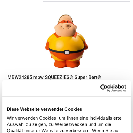
MBW24285 mbw SQUEEZIES® Super Bert®
Antistressball in Figurform mit Kugelbauch und Lächelgarantie
Zum Abbau von Stress einfach zusammenknautschen Durch die
Materialbeschaffenheit nimmt das Produkt die Ursprungsform
wieder ein Geschmacksmusterschutz EU-
Diese Webseite verwendet Cookies
weitMaterialzusammensetzung: 100% PolyurethanAngaben zur
4,74 € *
Wir verwenden Cookies, um Ihnen eine individualisierte
Regu
Produktsicherheit: Herst.-Nr.: M124285Hersteller: mbw
Auswahl zu zeigen, zu Werbezwecken und um die
Vertriebsges. mbH Westerfeld 3 24997 Wanderup Deutschland
* Preise inkl. gesetzlicher Mwst. +
Versandkosten *
E-Mail: info@mbw.sh
Qualität unserer Website zu verbessern. Wenn Sie auf