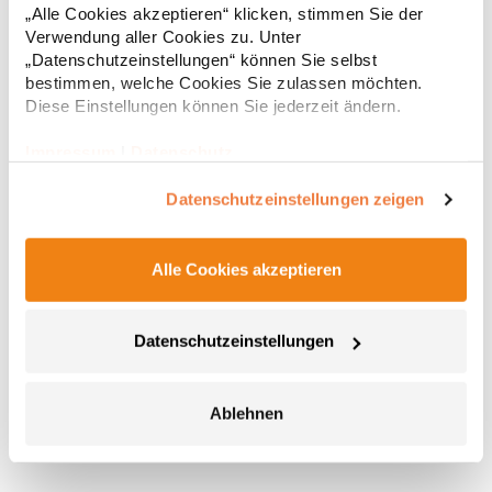
„Alle Cookies akzeptieren“ klicken, stimmen Sie der
Verwendung aller Cookies zu. Unter
„Datenschutzeinstellungen“ können Sie selbst
bestimmen, welche Cookies Sie zulassen möchten.
Diese Einstellungen können Sie jederzeit ändern.
Impressum
|
Datenschutz
Datenschutzeinstellungen zeigen
MBW124255 Mbw Feuer Bert® 2.0
Alle Cookies akzeptieren
Antistressball in Figurform mit Kugelbauch und Lächelgarantie
Datenschutzeinstellungen
Zum Abbau von Stress einfach zusammenknautschen Durch die
Materialbeschaffenheit nimmt das Produkt die Ursprungsform
wieder ein Geschmacksmusterschutz EU-weit Farbvariante
symbolisiert den Aufgabenbereich: Yellow - Einsatzleiter, Red –
5,51 € *
Ablehnen
Regu
Zugführer, Blue – Gruppenführer, Dark Blue – die moderne
Variante: Feuer Bert® 2.0, Green - Pressesprecher Achtung: Kein
* Preise inkl. gesetzlicher Mwst. +
Versandkosten *
Spielzeug! Von Kindern unter 3 Jahren fernhalten. Kann
ablösbare Kleinteile enthalten.Pfegehinweis: nicht