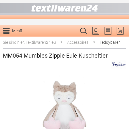
alt springen
Menü
Du hast 0 P
>
>
Sie sind hier: Textilwaren24.eu
Accessoires
Teddybären
MM054 Mumbles Zippie Eule Kuscheltier
Bildergalerie überspringen