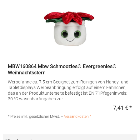
MBW160864 Mbw Schmoozies® Evergreenies®
Weihnachtsstern
Werbefahne ca. 7,5 cm Geeignet zum Reinigen von Handy- und
Tabletdisplays Werbeanbringung erfolgt auf einem Fähnchen,
das an der Produktunterseite befestigt ist EN 71Pfegehinweis:
30 °C waschbarAngaben zur
Produktsicherheit: Herstellernummer:MBW160864mbw
7,41 € *
Regu
Vertriebsges. mbH, Westerfeld 3, 24997 Wanderup,
Germanyinfo@mbw.shMaterialzusammensetzung: Polyester,
* Preise inkl. gesetzlicher Mwst. +
Versandkosten *
Unterseite: Mikrofaser, Füllung: Polyesterfaser, Innen PET-Pellets
im Gewebebeutel