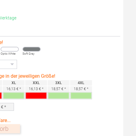
 Werktage
e!
Optic White
Soft Gray
ge in der jeweiligen Größe!
XL
XXL
3XL
4XL
16,13 € *
16,13 € *
18,57 € *
18,57 € *
0
€ *
are...
orb