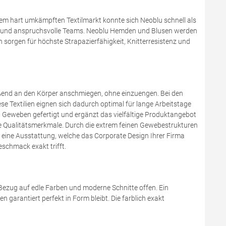
em hart umkämpften Textilmarkt konnte sich Neoblu schnell als
dung und anspruchsvolle Teams. Neoblu Hemden und Blusen werden
rgen für höchste Strapazierfähigkeit, Knitterresistenz und
 fließend an den Körper anschmiegen, ohne einzuengen. Bei den
se Textilien eignen sich dadurch optimal für lange Arbeitstage
n Geweben gefertigt und ergänzt das vielfältige Produktangebot
de Qualitätsmerkmale. Durch die extrem feinen Gewebestrukturen
n eine Ausstattung, welche das Corporate Design Ihrer Firma
eschmack exakt trifft.
 Bezug auf edle Farben und moderne Schnitte offen. Ein
garantiert perfekt in Form bleibt. Die farblich exakt