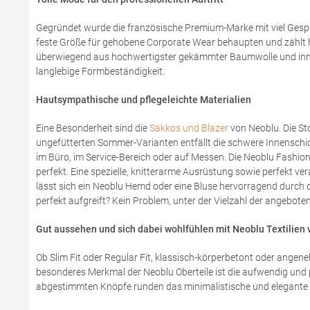
Gegründet wurde die französische Premium-Marke mit viel Gespü
feste Größe für gehobene Corporate Wear behaupten und zählt h
überwiegend aus hochwertigster gekämmter Baumwolle und innov
langlebige Formbeständigkeit.
Hautsympathische und pflegeleichte Materialien
Eine Besonderheit sind die
Sakkos und Blazer
von Neoblu. Die Sto
ungefütterten Sommer-Varianten entfällt die schwere Innenschich
im Büro, im Service-Bereich oder auf Messen. Die Neoblu Fashio
perfekt. Eine spezielle, knitterarme Ausrüstung sowie perfekt 
lässt sich ein Neoblu Hemd oder eine Bluse hervorragend durch d
perfekt aufgreift? Kein Problem, unter der Vielzahl der angebote
Gut aussehen und sich dabei wohlfühlen mit Neoblu Textilien
Ob Slim Fit oder Regular Fit, klassisch-körperbetont oder ange
besonderes Merkmal der Neoblu Oberteile ist die aufwendig und pr
abgestimmten Knöpfe runden das minimalistische und elegante