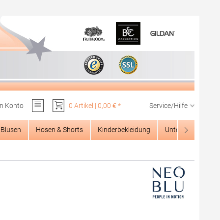
n Konto
0 Artikel | 0,00 € *
Service/Hilfe
Du hast 0 Produkte auf dem Merkzettel
Blusen
Hosen & Shorts
Kinderbekleidung
Unterwäsche