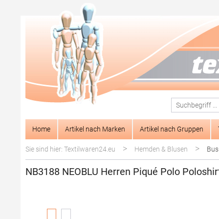
springen
Zur Hauptnavigation springen
Home
Artikel nach Marken
Artikel nach Gruppen
>
>
Sie sind hier: Textilwaren24.eu
Hemden & Blusen
Bus
NB3188 NEOBLU Herren Piqué Polo Poloshir
Bildergalerie überspringen