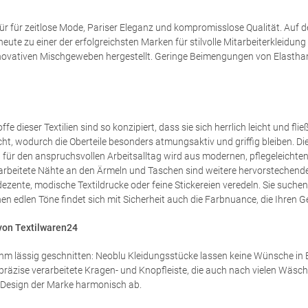
r für zeitlose Mode, Pariser Eleganz und kompromisslose Qualität. Auf d
eute zu einer der erfolgreichsten Marken für stilvolle Mitarbeiterklei
ativen Mischgeweben hergestellt. Geringe Beimengungen von Elasthan so
ffe dieser Textilien sind so konzipiert, dass sie sich herrlich leicht und
t, wodurch die Oberteile besonders atmungsaktiv und griffig bleiben. Die
n für den anspruchsvollen Arbeitsalltag wird aus modernen, pflegeleichte
verarbeitete Nähte an den Ärmeln und Taschen sind weitere hervorstechen
ezente, modische Textildrucke oder feine Stickereien veredeln. Sie suche
nen edlen Töne findet sich mit Sicherheit auch die Farbnuance, die Ihren G
 von Textilwaren24
nehm lässig geschnitten: Neoblu Kleidungsstücke lassen keine Wünsche in
äzise verarbeitete Kragen- und Knopfleiste, die auch nach vielen Wäschen 
 Design der Marke harmonisch ab.