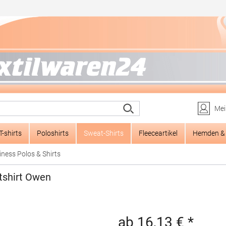
Mei
T-shirts
Poloshirts
Sweat-Shirts
Fleeceartikel
Hemden & 
iness Polos & Shirts
tshirt Owen
ab 16,13 € *