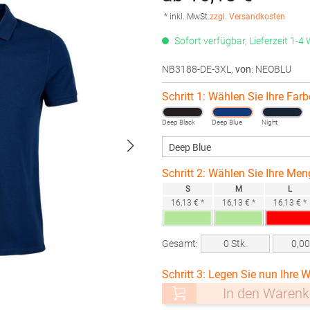
* inkl. MwSt.
zzgl. Versandkosten
Sofort verfügbar, Lieferzeit 1-4
NB3188-DE-3XL
,
von
: NEOBLU
Schritt 1: Wählen Sie Ihre Farb
Deep Black
Deep Blue
Night
Schritt 2: Wählen Sie Ihre Men
S
M
L
16,13 € *
16,13 € *
16,13 € *
Gesamt:
0
Stk.
0,0
Schritt 3: Legen Sie nun Ihre W
In den Warenk