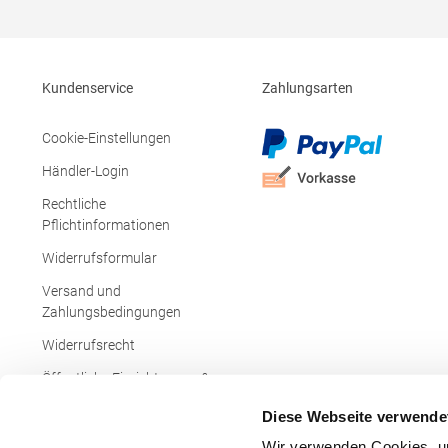
Seitenschlitze Ersatzknopf Stehkragen
Angesetzte Ärmel Weiches Piquet-Gewebe
mit COOL-DRY feuchtigkeitsabsorbierenden
Eigenschaften, Atmungsaktivität und
Verzugkontrolle Weicher, lose hängender
Kundenservice
Zahlungsarten
Taschenbeutel innen für einfache Veredelung
auf der linken BrustseiteGrammatur: 200
g/m²Materialzusammensetzung: 50%
Cookie-Einstellungen
Polyester / 50% BaumwolleAngaben zur
Produktsicherheit: Herst.-Nr.:
Händler-Login
R312XHersteller: Result Clothing Ltd.
Narcisova 1 821 01 Bratislava Slowakei E-
Rechtliche
Mail: sales@resultclothing.com
Pflichtinformationen
Widerrufsformular
Versand und
Zahlungsbedingungen
Widerrufsrecht
Öffentliche Einrichtungen &
Behörden
Diese Webseite verwende
Wir verwenden Cookies, um