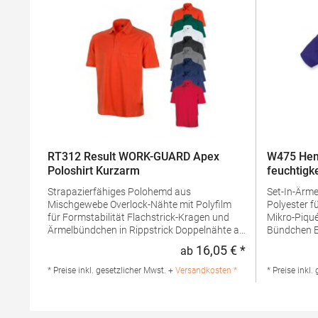
RT312 Result WORK-GUARD Apex
W475 Hen
Poloshirt Kurzarm
feuchtigk
Strapazierfähiges Polohemd aus
Set-In-Ärmel Seitenschlitze Coolpl
Mischgewebe Overlock-Nähte mit Polyfilm
Polyester f
für Formstabilität Flachstrick-Kragen und
Mikro-Piqué Flachstrick-Kragen un
Ärmelbündchen in Rippstrick Doppelnähte an
Bündchen Easy CareGrammatur: 180
Schultern Verstärkte Nähte an stark
g/m²Mater
16,05 € *
ab
Regulärer Preis
beanspruchten Stellen Neutrales Etikett im
PolyesterA
Kragen für die einfache
Produktsiche
* Preise inkl. gesetzlicher Mwst. +
Versandkosten *
* Preise inkl.
Veredelung/Personalisierung Verstärkte
Henbury B
Knopfleiste mit drei Knöpfen Aufgesetzte
Amsterdam 
Brusttasche mit Knopfverschluss Verstärkte
marketing