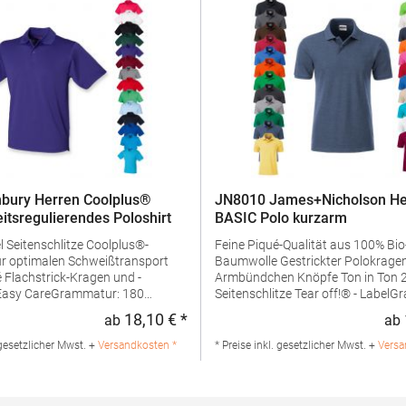
bury Herren Coolplus®
JN8010 James+Nicholson He
eitsregulierendes Poloshirt
BASIC Polo kurzarm
us®-
Feine Piqué-Qualität aus 100% Bio
ür optimalen Schweißtransport
Baumwolle Gestrickter Polokragen und
d -
Armbündchen Knöpfe Ton in Ton 2 Knöpfe
Seitenschlitze Tear off!® - LabelGrammatur:
ialzusammensetzung: 100%
180 g/m²Materialzusammensetzu
18,10 € *
ab
ab
:
Regulärer Preis:
ngaben zur
BaumwolleAngaben zur
rheit: Herst.-Nr.: H475Hersteller:
Produktsicherheit: Herst.-Nr.:
 gesetzlicher Mwst. +
Versandkosten *
* Preise inkl. gesetzlicher Mwst. +
Versa
V Kingsfordweg 151 1043GR
JN8010Hersteller: Gustav Daiber
Niederlande E-Mail:
dem Weißen Stein 25-31 72461 Al
@henbury.com
Deutschland E-Mail: info@daiber.