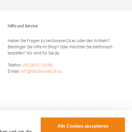
Produktsicherheit:Herst.-Nr.:
PO6617Hersteller: GORFACTORY S.A Ctra.
Santomera / Abanilla Km 8.8 30620 Fortuna
(Murcia) Spanien E-Mail: info@gorfactory.es
Hilfe und Service
Haben Sie Fragen zu textilwaren24.eu oder den Artikeln?
Benötigen Sie Hilfe im Shop? Oder möchten Sie telefonisch
bestellen? Wir sind für Sie da.
Telefon:
09228/9716090
E-Mail:
info@textilwaren24.eu
Alle Cookies akzeptieren
cken und um die