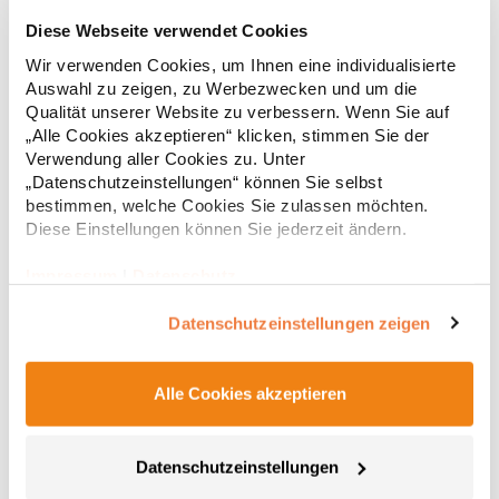
Diese Webseite verwendet Cookies
JN019 James+Nicholson Junior BASIC T-Shirt kurzarm
Wir verwenden Cookies, um Ihnen eine individualisierte
Auswahl zu zeigen, zu Werbezwecken und um die
Komfort-T-Shirt für Kinder Ringgesponnene Baumwolle Farblich
passend zu Erwachsenen-T-Shirt JN001 Hochwertiger Single-
Qualität unserer Website zu verbessern. Wenn Sie auf
Jersey Rundhalsausschnitt mit Elasthan Nackenband
„Alle Cookies akzeptieren“ klicken, stimmen Sie der
Seitennähte Doppelnähte an Schultern, Hals- und
Verwendung aller Cookies zu. Unter
ArmausschnittGrammatur: 150
5,37 € *
ab
„Datenschutzeinstellungen“ können Sie selbst
Regu
g/m²Materialzusammensetzung: 100% BaumwolleAngaben zur
bestimmen, welche Cookies Sie zulassen möchten.
Produktsicherheit: Herst.-Nr.: JN019Hersteller: Gustav Daiber
* Preise inkl. gesetzlicher Mwst. +
Versandkosten *
Diese Einstellungen können Sie jederzeit ändern.
GmbH Vor dem Weißen Stein 25-31 72461 Albstadt Deutschland
E-Mail: info@daiber.de
Impressum
|
Datenschutz
Datenschutzeinstellungen zeigen
Alle Cookies akzeptieren
Datenschutzeinstellungen