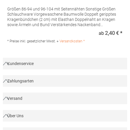
Größen 86-94 und 96-104 mit Seitennähten Sonstige Größen
Schlauchware Vorgewaschene Baumwolle Doppelt geripptes
Kragenbündchen (2 cm) mit Elasthan Doppelnaht an Kragen
sowie Ärmeln und Bund Verstärkendes Nackenband
Halbgekämmte BaumwolleGrammatur: 150
2,40 € *
ab
Regu
g/m²Materialzusammensetzung: 100% Baumwolle (Ash: 98%
Baumwolle / 2% Viskose), (Grey Melange: 85% Baumwolle / 15%
* Preise inkl. gesetzlicher Mwst. +
Versandkosten *
Viskose) Artikelname: Kids' Regent 150Angaben zur
Produktsicherheit: Herst.-Nr.: 11970Hersteller: SOLO INVEST 92
Rue Réaumur 75002 Paris Frankreich E-Mail:
sols@soloinvest.com
Kundenservice
Zahlungsarten
Versand
Über Uns