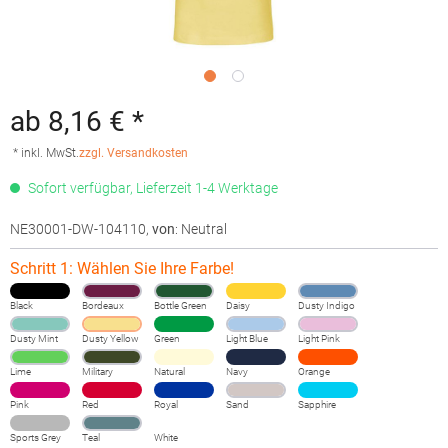
ab 8,16 € *
* inkl. MwSt.
zzgl. Versandkosten
Sofort verfügbar, Lieferzeit 1-4 Werktage
NE30001-DW-104110
,
von
: Neutral
Schritt 1: Wählen Sie Ihre Farbe!
Black
Bordeaux
Bottle Green
Daisy
Dusty Indigo
Dusty Mint
Dusty Yellow
Green
Light Blue
Light Pink
Lime
Military
Natural
Navy
Orange
Pink
Red
Royal
Sand
Sapphire
Sports Grey
Teal
White