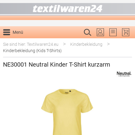
alt springen
Menü
Du hast 0 P
>
>
Sie sind hier: Textilwaren24.eu
Kinderbekleidung
Kinderbekleidung (Kids T-Shirts)
NE30001 Neutral Kinder T-Shirt kurzarm
Bildergalerie überspringen