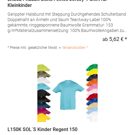
Kleinkinder
Gerippter Halsbund mit Steppung Durchgehendes Schulterband
Doppelnaht an Ärmeln und Saum TearAway-Label 100%
gekämmte, ringgesponnene Baumwolle Grammatur: 153
g/m²Materialzusammensetzung: 100% BaumwolleAngaben zur
Produktsicherheit: Herst.-Nr.: 3321EUHersteller: printwear.eu
5,62 € *
ab
Regu
GmbH & Co. KG Rheinlanddamm 199 44139 Dortmund
Deutschland E-Mail: info@printwear.eu
* Preise inkl. gesetzlicher Mwst. +
Versandkosten *
L150K SOL´S Kinder Regent 150