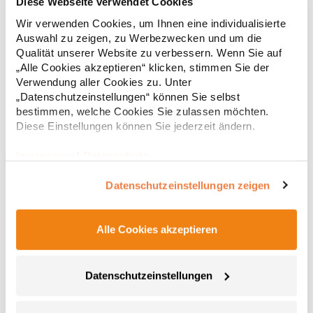
Diese Webseite verwendet Cookies
Gekämmte Bio-Baumwolle Kurzarm 2-lagiger Rundhalskragen
Wir verwenden Cookies, um Ihnen eine individualisierte
mit verstärktem und durchgehendem Schulterband Rundstrick
Auswahl zu zeigen, zu Werbezwecken und um die
Pfegehinweis: 40 °C waschbarBügeln erlaubtGrammatur: 160
Qualität unserer Website zu verbessern. Wenn Sie auf
g/m² (White: 170 g/m²)Materialzusammensetzung: 100%
„Alle Cookies akzeptieren“ klicken, stimmen Sie der
Baumwolle (Heather Grey: 85% Baumwolle / 15%
6,83 € *
ab
Verwendung aller Cookies zu. Unter
Regu
Viskose)Angaben zur Produktsicherheit: Herst.-Nr.:
CA6690Hersteller: GORFACTORY S.A Ctra. Santomera / Abanilla
„Datenschutzeinstellungen“ können Sie selbst
* Preise inkl. gesetzlicher Mwst. +
Versandkosten *
Km 8.8 30620 Fortuna (Murcia) Spanien E-Mail:
bestimmen, welche Cookies Sie zulassen möchten.
info@gorfactory.es
Diese Einstellungen können Sie jederzeit ändern.
Impressum
|
Datenschutz
Datenschutzeinstellungen zeigen
Alle Cookies akzeptieren
Datenschutzeinstellungen
NX6010 Next Level Apparel Herren Tri-Blend T-Shirt