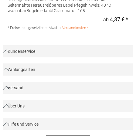
Seitennähte Herausreißbares Label Pfegehinweis: 40 °C
waschbarBügeln erlaubtGrammatur: 165
g/m²Materialzusammensetzung: 100% Baumwolle (Grey
4,37 € *
ab
Regu
Heather: 85% Baumwolle / 15% Viskose)Angaben zur
Produktsicherheit: Herst.-Nr.: CA6502Hersteller: GORFACTORY
* Preise inkl. gesetzlicher Mwst. +
Versandkosten *
S.A Ctra. Santomera / Abanilla Km 8.8 30620 Fortuna (Murcia)
Spanien E-Mail: info@gorfactory.es
Kundenservice
Zahlungsarten
Versand
Über Uns
Hilfe und Service