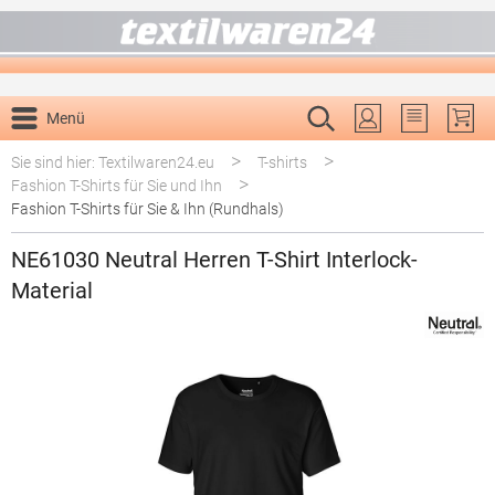
alt springen
Menü
Du hast 0 P
>
>
Sie sind hier: Textilwaren24.eu
T-shirts
>
Fashion T-Shirts für Sie und Ihn
Fashion T-Shirts für Sie & Ihn (Rundhals)
NE61030 Neutral Herren T-Shirt Interlock-
Material
Bildergalerie überspringen