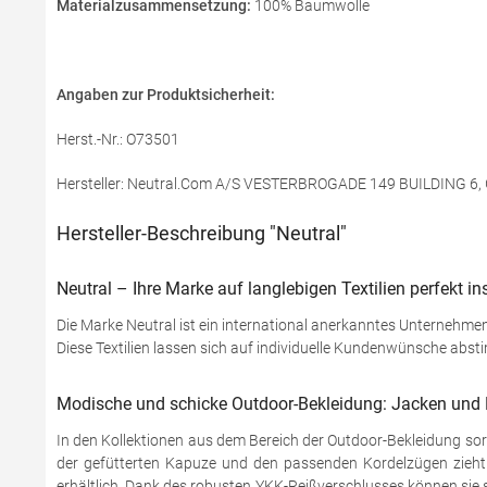
Materialzusammensetzung:
100% Baumwolle
Angaben zur Produktsicherheit:
Herst.-Nr.: O73501
Hersteller: Neutral.Com A/S VESTERBROGADE 149 BUILDING 6
Hersteller-Beschreibung "Neutral"
Neutral – Ihre Marke auf langlebigen Textilien perfekt in
Die Marke Neutral ist ein international anerkanntes Unternehmen 
Diese Textilien lassen sich auf individuelle Kundenwünsche ab
Modische und schicke Outdoor-Bekleidung: Jacken und
In den Kollektionen aus dem Bereich der Outdoor-Bekleidung sor
der gefütterten Kapuze und den passenden Kordelzügen zieht d
erhältlich. Dank des robusten YKK-Reißverschlusses können sie 