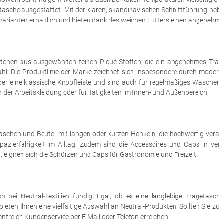
asche ausgestattet. Mit der klaren, skandinavischen Schnittführung hebe
varianten erhältlich und bieten dank des weichen Futters einen angeneh
tehen aus ausgewählten feinen Piqué-Stoffen, die ein angenehmes Trag
. Die Produktlinie der Marke zeichnet sich insbesondere durch modern
ber eine klassische Knopfleiste und sind auch für regelmäßiges Waschen
h der Arbeitskleidung oder für Tätigkeiten im Innen- und Außenbereich.
chen und Beutel mit langen oder kurzen Henkeln, die hochwertig verarb
pazierfähigkeit im Alltag. Zudem sind die Accessoires und Caps in v
d, eignen sich die Schürzen und Caps für Gastronomie und Freizeit.
ei Neutral-Textilien fündig. Egal, ob es eine langlebige Tragetasche
r bieten Ihnen eine vielfältige Auswahl an Neutral-Produkten. Sollten Si
nfreien Kundenservice per E-Mail oder Telefon erreichen.