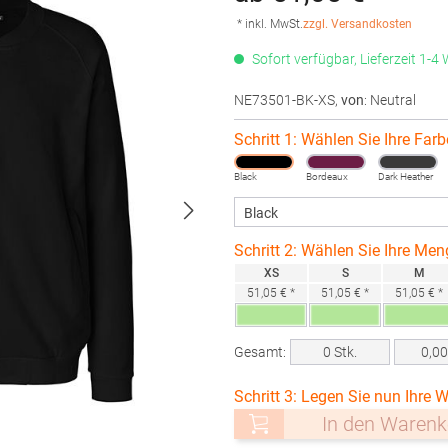
* inkl. MwSt.
zzgl. Versandkosten
Sofort verfügbar, Lieferzeit 1-4
NE73501-BK-XS
,
von
: Neutral
Schritt 1: Wählen Sie Ihre Farb
Black
Bordeaux
Dark Heather
Schritt 2: Wählen Sie Ihre Men
XS
S
M
51,05 € *
51,05 € *
51,05 € *
Gesamt:
0
Stk.
0,0
Schritt 3: Legen Sie nun Ihre W
In den Warenk