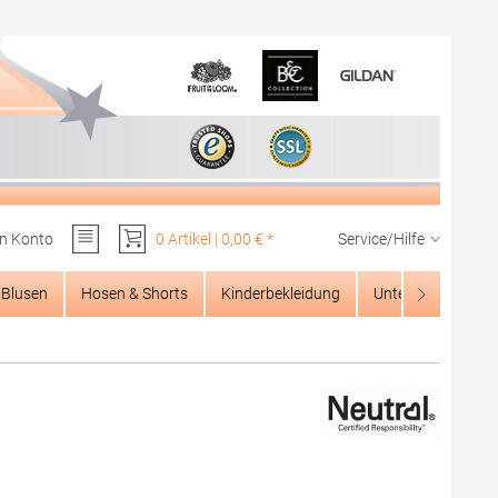
n Konto
0 Artikel | 0,00 € *
Service/Hilfe
Du hast 0 Produkte auf dem Merkzettel
Blusen
Hosen & Shorts
Kinderbekleidung
Unterwäsche