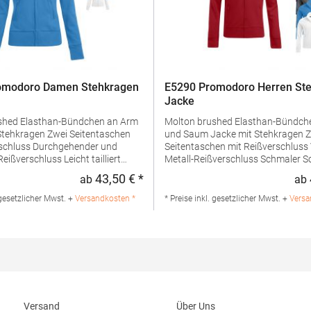
omodoro Damen Stehkragen
E5290 Promodoro Herren St
Jacke
dchen an Arm
Molton brushed Elasthan-Bündchen an Arm
und Saum Jacke mit Stehkragen Zwei
rchgehender und
Seitentaschen mit Reißverschluss Verdeckter
schluss Leicht tailliert
Metall-Reißverschluss Schmaler Schnitt
BaumwolleGrammatur: 320
Gekämmte BaumwolleGrammatur
43,50 € *
ab
ab
:
Regulärer Preis:
ialzusammensetzung: 100%
g/m²Materialzusammensetzung:
Angaben zur
BaumwolleAngaben zur
 gesetzlicher Mwst. +
Versandkosten *
* Preise inkl. gesetzlicher Mwst. +
Versa
rheit: Herst.-Nr.: 5295Hersteller:
Produktsicherheit: Herst.-Nr.: 5290
 Fashion GmbH Am Gatherhof 57
Promodoro Fashion GmbH Am Ga
chland E-Mail:
40472 Düsseldorf Deutschland E-Mail:
odoro.de
info@promodoro.de
Versand
Über Uns