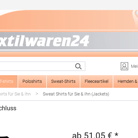
Mei
T-shirts
Poloshirts
Sweat-Shirts
Fleeceartikel
Hemden & 
>
rts für Sie & Ihn
Sweat Shirts für Sie & Ihn (Jackets)
chluss
ab 51,05 € *