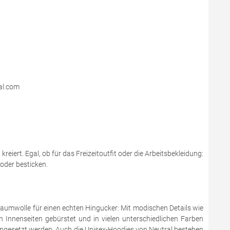
al.com
iert. Egal, ob für das Freizeitoutfit oder die Arbeitsbekleidung:
oder besticken.
umwolle für einen echten Hingucker: Mit modischen Details wie
 Innenseiten gebürstet und in vielen unterschiedlichen Farben
eingesetzt werden. Auch die Unisex-Hoodies von Neutral bestehen