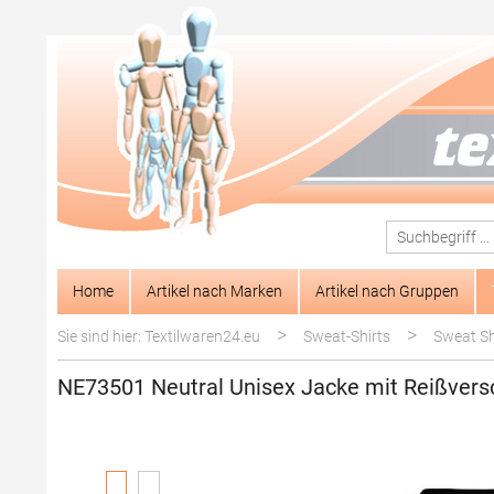
springen
Zur Hauptnavigation springen
Home
Artikel nach Marken
Artikel nach Gruppen
>
>
Sie sind hier: Textilwaren24.eu
Sweat-Shirts
Sweat Shi
NE73501 Neutral Unisex Jacke mit Reißvers
Bildergalerie überspringen