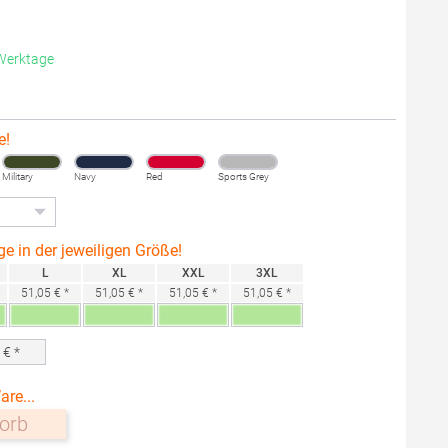
 Werktage
e!
Military
Navy
Red
Sports Grey
ge in der jeweiligen Größe!
L
XL
XXL
3XL
51,05 € *
51,05 € *
51,05 € *
51,05 € *
0
€ *
are...
orb