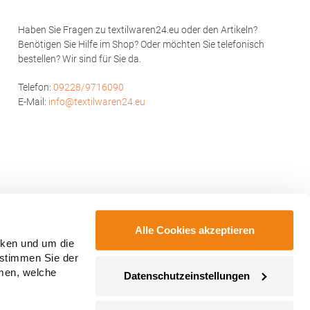
Produktsicherheit: Herst.-Nr.:
KK334Hersteller: Authorised Rep Compliance
Haben Sie Fragen zu textilwaren24.eu oder den Artikeln?
Ltd. Ground Floor 71 Lower Baggot Street
Benötigen Sie Hilfe im Shop? Oder möchten Sie telefonisch
Dublin D02 P593 Irland Kontakt:
bestellen? Wir sind für Sie da.
www.arccompliance.com
Telefon:
09228/9716090
E-Mail:
info@textilwaren24.eu
Alle Cookies akzeptieren
cken und um die
 stimmen Sie der
mmen, welche
Datenschutzeinstellungen