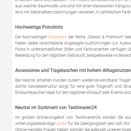
aus weicher Baumwolle und sind mit einer klassischen Kängurut
sind mit Materialkennzeichnungen versehen, in zahlreichen Farb
Hochwertige Poloshirts
Die hochwertigen
Poloshirts
der Reihe „Classic & Premium“ bes
haben dabei verschiedene angesagte Ausführungen zur Auswahl
Polos in unterschiedlichen Stilen und Farbvarianten verfügen ü
Bekleidung für den täglichen Gebrauch, beispielsweise im Bereic
Accessoires und Tragetaschen mit hohem Alltagsnutzen
Bei Neutral erhalten Kunden zudem wiederverwendbare Tragetas
dichte Gewebestruktur sorgt für eine gute Tragkraft und Stra
Einkaufstaschen ideal für den täglichen Einkauf oder Events sin
Neutral im Sortiment von Textilwaren24
Im großen Online-Angebot von Textilwaren24 werden Sie auch b
witterungsbeständige
Jacke
für die Übergangszeit sein soll: Wi
Online-Handels Fragen haben, können Sie jederzeit unseren koste