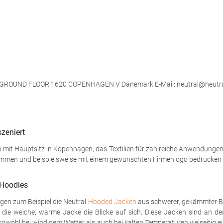
, GROUND FLOOR 1620 COPENHAGEN V Dänemark E-Mail: neutral@neutr
szeniert
mit Hauptsitz in Kopenhagen, das Textilien für zahlreiche Anwendungen kre
stimmen und beispielsweise mit einem gewünschten Firmenlogo bedrucken 
 Hoodies
gen zum Beispiel die Neutral
Hooded Jacken
aus schwerer, gekämmter Ba
ie weiche, warme Jacke die Blicke auf sich. Diese Jacken sind an den
sowohl bei windigem Wetter als auch bei kalten Temperaturen vielseitig 