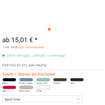
ab 15,01 € *
* inkl. MwSt.
zzgl. Versandkosten
Sofort verfügbar, Lieferzeit 1-4 Werktage
NE81020-SY-XXL
,
von
: Neutral
Schritt 1: Wählen Sie Ihre Farbe!
Black
Dusty Indigo
Dusty Mint
Military
Navy
Red
Sport Grey
White