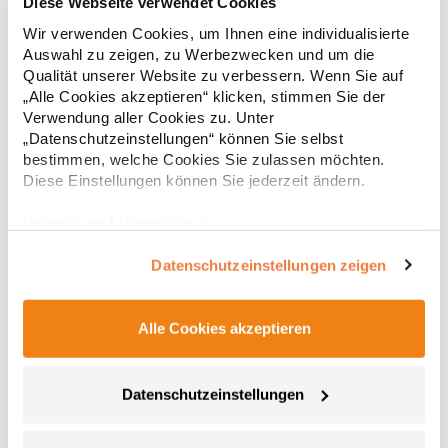
Diese Webseite verwendet Cookies
Gekämmte, ringgesponnene Baumwolle / Interlock
Wir verwenden Cookies, um Ihnen eine individualisierte
Einlaufvorbehandelt Doppelnähte Modisch geschnitten
Auswahl zu zeigen, zu Werbezwecken und um die
Schmaler, modischer Kragen Enzym- und
Qualität unserer Website zu verbessern. Wenn Sie auf
silikongewaschenGrammatur: 220
„Alle Cookies akzeptieren“ klicken, stimmen Sie der
g/m²Materialzusammensetzung: 100% BaumwolleAngaben zur
14,33 € *
ab
Verwendung aller Cookies zu. Unter
Regu
Produktsicherheit: Herst.-Nr.: 580Hersteller: Tee Jays A/S Lansen
16 9230 Svenstrup J Dänemark E-Mail: info@teejays.dk
„Datenschutzeinstellungen“ können Sie selbst
* Preise inkl. gesetzlicher Mwst. +
Versandkosten *
bestimmen, welche Cookies Sie zulassen möchten.
Diese Einstellungen können Sie jederzeit ändern.
Impressum
|
Datenschutz
Datenschutzeinstellungen zeigen
Alle Cookies akzeptieren
Datenschutzeinstellungen
BY193 Build Your T-Shirt extraweit