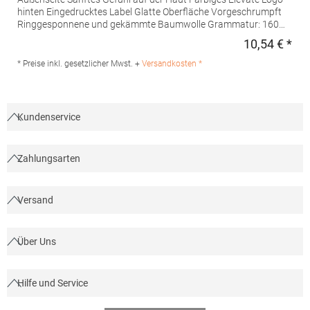
hinten Eingedrucktes Label Glatte Oberfläche Vorgeschrumpft
Ringgesponnene und gekämmte Baumwolle Grammatur: 160
g/m²Materialzusammensetzung: 100% BaumwolleArtikelname:
10,54 € *
Regu
Nanaimo T-ShirtAngaben zur Produktsicherheit: Herst.-Nr.:
38011 Hersteller: PF Concept Deutschland GmbH,
* Preise inkl. gesetzlicher Mwst. +
Versandkosten *
Groendahlscher Weg 87, 46446 Emmerich am Rhein,
Deutschland E-Mail: contact-dach@pfconcept.com
Kundenservice
Zahlungsarten
Versand
Über Uns
Hilfe und Service