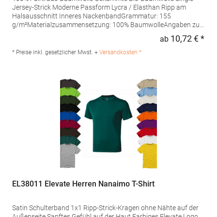
Jersey-Strick Moderne Passform Lycra / Elasthan Ripp am
Halsausschnitt Inneres NackenbandGrammatur: 155
g/m²Materialzusammensetzung: 100% BaumwolleAngaben zur
Produktsicherheit: Herst.-Nr.: O81001Hersteller: Neutral.Com
10,72 € *
ab
Regu
A/S VESTERBROGADE 149 BUILDING 6, GROUND FLOOR 1620
COPENHAGEN V Dänemark E-Mail: neutral@neutral.com
* Preise inkl. gesetzlicher Mwst. +
Versandkosten *
EL38011 Elevate Herren Nanaimo T-Shirt
Satin Schulterband 1x1 Ripp-Strick-Kragen ohne Nähte auf der
Außenseite Sanftes Gefühl auf der Haut Farbiges Elevate Logo