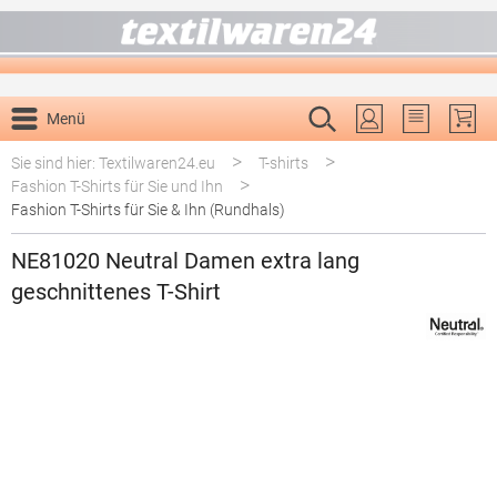
alt springen
Menü
Du hast 0 P
>
>
Sie sind hier: Textilwaren24.eu
T-shirts
>
Fashion T-Shirts für Sie und Ihn
Fashion T-Shirts für Sie & Ihn (Rundhals)
NE81020 Neutral Damen extra lang
geschnittenes T-Shirt
Bildergalerie überspringen