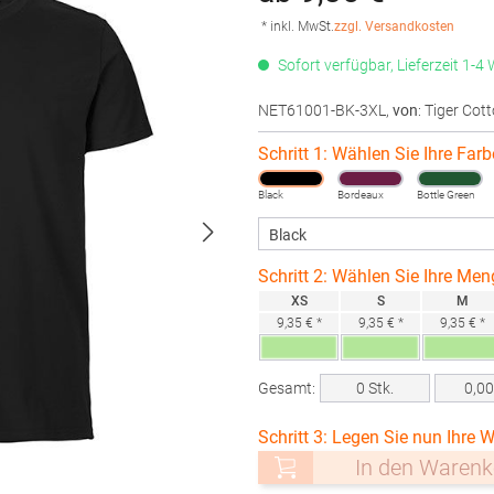
* inkl. MwSt.
zzgl. Versandkosten
Sofort verfügbar, Lieferzeit 1-4
NET61001-BK-3XL
,
von
: Tiger Cot
Schritt 1: Wählen Sie Ihre Farb
Black
Bordeaux
Bottle Green
Schritt 2: Wählen Sie Ihre Men
XS
S
M
9,35 € *
9,35 € *
9,35 € *
Gesamt:
0
Stk.
0,0
Schritt 3: Legen Sie nun Ihre W
In den Warenk