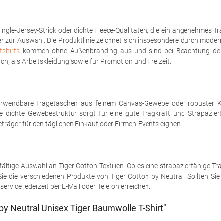
ngle-Jersey-Strick oder dichte Fleece-Qualitäten, die ein angenehmes Tr
er zur Auswahl. Die Produktlinie zeichnet sich insbesondere durch mode
shirts
kommen ohne Außenbranding aus und sind bei Beachtung der P
ch, als Arbeitskleidung sowie für Promotion und Freizeit.
erwendbare Tragetaschen aus feinem Canvas-Gewebe oder robuster Kö
ie dichte Gewebestruktur sorgt für eine gute Tragkraft und Strapazier
träger für den täglichen Einkauf oder Firmen-Events eignen.
fältige Auswahl an Tiger-Cotton-Textilien. Ob es eine strapazierfähige T
e die verschiedenen Produkte von Tiger Cotton by Neutral. Sollten Sie 
vice jederzeit per E-Mail oder Telefon erreichen.
y Neutral Unisex Tiger Baumwolle T-Shirt"