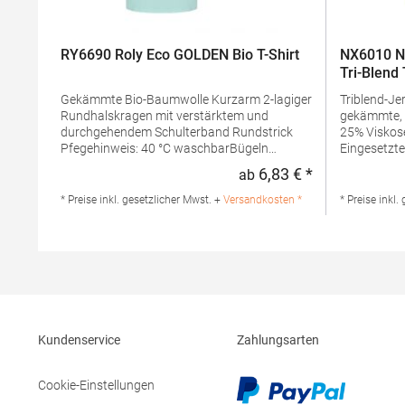
RY6690 Roly Eco GOLDEN Bio T-Shirt
NX6010 Ne
Tri-Blend 
Gekämmte Bio-Baumwolle Kurzarm 2-lagiger
Triblend-Jersey 50% Polye
Rundhalskragen mit verstärktem und
gekämmte, 
durchgehendem Schulterband Rundstrick
25% Viskose Rundhalsausschn
Pfegehinweis: 40 °C waschbarBügeln
Eingesetzte
erlaubtGrammatur: 160 g/m² (White: 170
Gewebe Satin-EtikettGrammatur: 145
6,83 € *
ab
Regulärer Preis
g/m²)Materialzusammensetzung: 100%
g/m²Mater
Baumwolle (Heather Grey: 85% Baumwolle /
Polyester 
* Preise inkl. gesetzlicher Mwst. +
Versandkosten *
* Preise inkl.
15% Viskose)Angaben zur
ViskoseAng
Produktsicherheit: Herst.-Nr.:
Produktsiche
CA6690Hersteller: GORFACTORY S.A Ctra.
N6010Herste
Santomera / Abanilla Km 8.8 30620 Fortuna
Level Appar
(Murcia) Spanien E-Mail: info@gorfactory.es
Stedman Gm
29 52068 A
info@sted
Kundenservice
Zahlungsarten
Cookie-Einstellungen