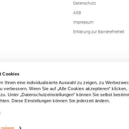
Hersteller: Fruit of the Loom Inter
Datenschutz
Ltd., Unit 6, Lisfannon Business Ce
Donegal, F93 Y2NA Buncrana, Irland E-M
AGB
fruitbrands@fotlinc.com
Impressum
Erklärung zur Barrierefreiheit
t Cookies
 Ihnen eine individualisierte Auswahl zu zeigen, zu Werbezwe
zu verbessern. Wenn Sie auf „Alle Cookies akzeptieren“ klicken,
zu. Unter „Datenschutzeinstellungen“ können Sie selbst besti
ten. Diese Einstellungen können Sie jederzeit ändern.
Vertrag widerrufen
z
e Preise inkl. gesetzl. Mehrwertsteuer zzgl.
Versandkosten
und ggf. Nachn
 zeigen