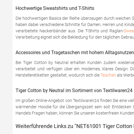
Hochwertige Sweatshirts und T-Shirts
Die hochwertigen Basics der Reihe überzeugen durch weichen Si
haben dabei verschiedene Schnitte für Damen, Herren und Kind
verarbeitete Nackenbänder aus. Die T-Shirts und Raglan-
Sweat
Verarbeitung eignet sich die Bekleidung für den täglichen Gebrau
Accessoires und Tragetaschen mit hohem Alltagsnutzen
Bei Tiger Cotton by Neutral erhalten Kunden zudem wiederv
verarbeitet und verfügen über ein modernes, klares Design. D
Herstelleretiketten gestaltet, wodurch sich die
Taschen
als Werbe
Tiger Cotton by Neutral im Sortiment von Textilwaren24
Im großen Online-Angebot von Textilwaren24 finden Sie eine viel
wärmender Hoodie für die Übergangszeit sein soll: Entdecken Si
Handels Fragen haben, können Sie unseren kostenfreien Kundenser
Weiterführende Links zu "NET61001 Tiger Cotton b