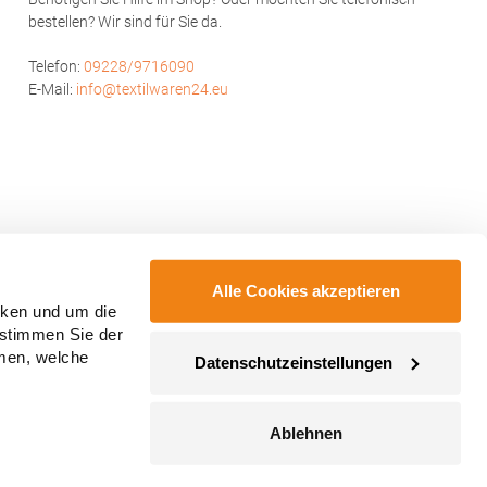
national
bestellen? Wir sind für Sie da.
ntre, Co.
ail:
Telefon:
09228/9716090
E-Mail:
info@textilwaren24.eu
Alle Cookies akzeptieren
cken und um die
 stimmen Sie der
mmen, welche
Datenschutzeinstellungen
Ablehnen
ahmegebühren, wenn nicht anders angegeben.