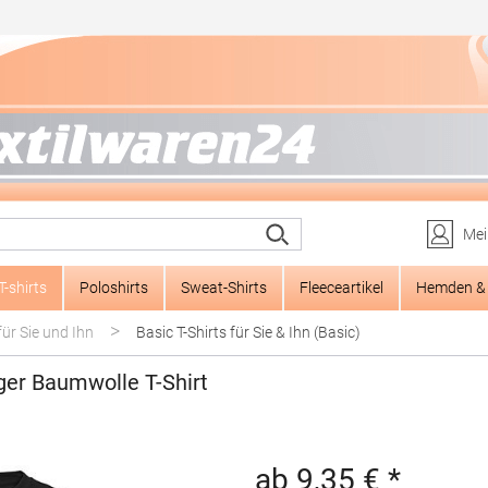
Mei
T-shirts
Poloshirts
Sweat-Shirts
Fleeceartikel
Hemden & 
>
für Sie und Ihn
Basic T-Shirts für Sie & Ihn (Basic)
ger Baumwolle T-Shirt
ab 9,35 € *