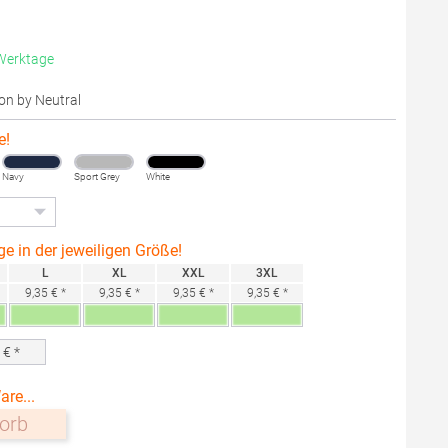
 Werktage
ton by Neutral
e!
Navy
Sport Grey
White
ge in der jeweiligen Größe!
L
XL
XXL
3XL
9,35 € *
9,35 € *
9,35 € *
9,35 € *
0
€ *
are...
orb