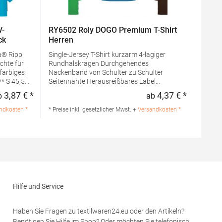
V-
RY6502 Roly DOGO Premium T-Shirt
ck
Herren
a® Ripp
Single-Jersey T-Shirt kurzarm 4-lagiger
chte für
Rundhalskragen Durchgehendes
farbiges
Nackenband von Schulter zu Schulter
Seitennähte Herausreißbares Label
Pfegehinweis: 40 °C waschbarBügeln
3,87 € *
4,37 € *
b
ab
Regulärer Preis:
Regulärer 
erlaubtGrammatur: 165
ntlang
g/m²Materialzusammensetzung: 100%
ndkosten *
* Preise inkl. gesetzlicher Mwst. +
Versandkosten *
 ausgehend
Baumwolle (Grey Heather: 85% Baumwolle /
bis
15% Viskose)Angaben zur
tücks
Produktsicherheit: Herst.-Nr.:
ockner
CA6502Hersteller: GORFACTORY S.A Ctra.
ur: 165
Santomera / Abanilla Km 8.8 30620 Fortuna
(Murcia) Spanien E-Mail: info@gorfactory.es
umwolle /
Hilfe und Service
: 50%
lname:
en
Haben Sie Fragen zu textilwaren24.eu oder den Artikeln?
61-066-0
Benötigen Sie Hilfe im Shop? Oder möchten Sie telefonisch