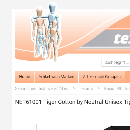
springen
Zur Hauptnavigation springen
Home
Artikel nach Marken
Artikel nach Gruppen
>
>
Sie sind hier: Textilwaren24.eu
T-shirts
Basic T-Shirts 
NET61001 Tiger Cotton by Neutral Unisex Ti
Bildergalerie überspringen