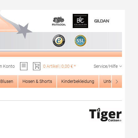
n Konto
0 Artikel | 0,00 € *
Service/Hilfe
Du hast 0 Produkte auf dem Merkzettel
Blusen
Hosen & Shorts
Kinderbekleidung
Unterwäsche