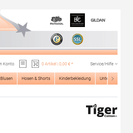
n Konto
0 Artikel | 0,00 € *
Service/Hilfe
Du hast 0 Produkte auf dem Merkzettel
Blusen
Hosen & Shorts
Kinderbekleidung
Unterwäsche