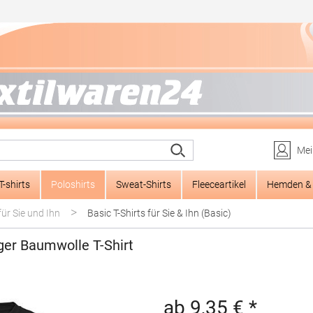
Mei
T-shirts
Poloshirts
Sweat-Shirts
Fleeceartikel
Hemden & 
>
für Sie und Ihn
Basic T-Shirts für Sie & Ihn (Basic)
ger Baumwolle T-Shirt
ab 9,35 € *