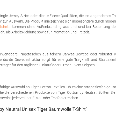
ngle-Jersey-Strick oder dichte Fleece-Qualitäten, die ein angenehmes Tr
er zur Auswahl. Die Produktlinie zeichnet sich insbesondere durch mode
shirts
kommen ohne Außenbranding aus und sind bei Beachtung der P
ch, als Arbeitskleidung sowie für Promotion und Freizeit.
erwendbare Tragetaschen aus feinem Canvas-Gewebe oder robuster Kö
ie dichte Gewebestruktur sorgt für eine gute Tragkraft und Strapazier
träger für den täglichen Einkauf oder Firmen-Events eignen.
fältige Auswahl an Tiger-Cotton-Textilien. Ob es eine strapazierfähige T
e die verschiedenen Produkte von Tiger Cotton by Neutral. Sollten Sie 
vice jederzeit per E-Mail oder Telefon erreichen.
y Neutral Unisex Tiger Baumwolle T-Shirt"