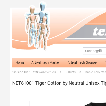
springen
Zur Hauptnavigation springen
Home
Artikel nach Marken
Artikel nach Gruppen
>
>
Sie sind hier: Textilwaren24.eu
T-shirts
Basic T-Shirts 
NET61001 Tiger Cotton by Neutral Unisex Ti
Bildergalerie überspringen