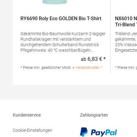
RY6690 Roly Eco GOLDEN Bio T-Shirt
NX6010 Ne
Tri-Blend 
Gekämmte Bio-Baumwolle Kurzarm 2-lagiger
Triblend-Jersey 50% Polye
Rundhalskragen mit verstärktem und
gekämmte, 
durchgehendem Schulterband Rundstrick
25% Viskose Rundhalsausschn
Pfegehinweis: 40 °C waschbarBügeln
Eingesetzte
erlaubtGrammatur: 160 g/m² (White: 170
Gewebe Satin-EtikettGrammatur: 145
6,83 € *
ab
Regulärer Preis
g/m²)Materialzusammensetzung: 100%
g/m²Mater
Baumwolle (Heather Grey: 85% Baumwolle /
Polyester 
* Preise inkl. gesetzlicher Mwst. +
Versandkosten *
* Preise inkl.
15% Viskose)Angaben zur
ViskoseAng
Produktsicherheit: Herst.-Nr.:
Produktsiche
CA6690Hersteller: GORFACTORY S.A Ctra.
N6010Herste
Santomera / Abanilla Km 8.8 30620 Fortuna
Level Appar
(Murcia) Spanien E-Mail: info@gorfactory.es
Stedman Gm
29 52068 A
info@sted
Kundenservice
Zahlungsarten
Cookie-Einstellungen