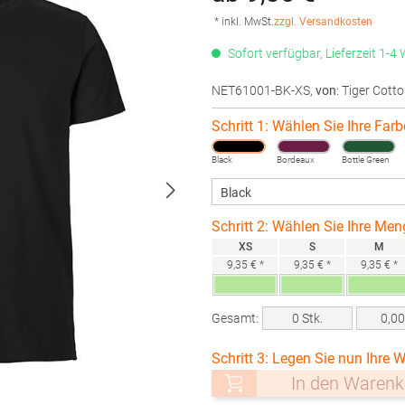
* inkl. MwSt.
zzgl. Versandkosten
Sofort verfügbar, Lieferzeit 1-4
NET61001-BK-XS
,
von
: Tiger Cott
Schritt 1: Wählen Sie Ihre Farb
Black
Bordeaux
Bottle Green
Schritt 2: Wählen Sie Ihre Men
XS
S
M
9,35 € *
9,35 € *
9,35 € *
Gesamt:
0
Stk.
0,0
Schritt 3: Legen Sie nun Ihre W
In den Warenk