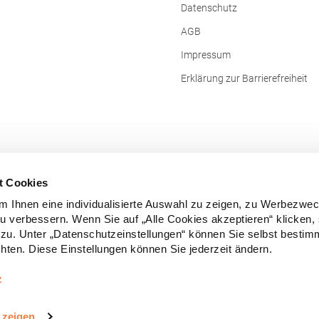
Hersteller: Fruit of the Loom Inter
Datenschutz
Ltd., Unit 6, Lisfannon Business Ce
Donegal, F93 Y2NA Buncrana, Irland E-M
AGB
fruitbrands@fotlinc.com
Impressum
Erklärung zur Barrierefreiheit
t Cookies
 Ihnen eine individualisierte Auswahl zu zeigen, zu Werbezwe
zu verbessern. Wenn Sie auf „Alle Cookies akzeptieren“ klicken,
zu. Unter „Datenschutzeinstellungen“ können Sie selbst besti
ten. Diese Einstellungen können Sie jederzeit ändern.
Vertrag widerrufen
z
e Preise inkl. gesetzl. Mehrwertsteuer zzgl.
Versandkosten
und ggf. Nachn
 zeigen