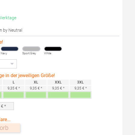
 Werktage
on by Neutral
e!
Navy
Sport Grey
White
ge in der jeweiligen Größe!
L
XL
XXL
3XL
9,35 € *
9,35 € *
9,35 € *
9,35 € *
0
€ *
are...
orb