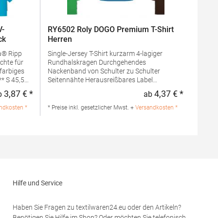
V-
RY6502 Roly DOGO Premium T-Shirt
ck
Herren
a® Ripp
Single-Jersey T-Shirt kurzarm 4-lagiger
chte für
Rundhalskragen Durchgehendes
farbiges
Nackenband von Schulter zu Schulter
Seitennähte Herausreißbares Label
Pfegehinweis: 40 °C waschbarBügeln
3,87 € *
4,37 € *
b
ab
Regulärer Preis:
Regulärer 
erlaubtGrammatur: 165
ntlang
g/m²Materialzusammensetzung: 100%
ndkosten *
* Preise inkl. gesetzlicher Mwst. +
Versandkosten *
 ausgehend
Baumwolle (Grey Heather: 85% Baumwolle /
bis
15% Viskose)Angaben zur
tücks
Produktsicherheit: Herst.-Nr.:
ockner
CA6502Hersteller: GORFACTORY S.A Ctra.
ur: 165
Santomera / Abanilla Km 8.8 30620 Fortuna
(Murcia) Spanien E-Mail: info@gorfactory.es
umwolle /
Hilfe und Service
: 50%
lname:
en
Haben Sie Fragen zu textilwaren24.eu oder den Artikeln?
61-066-0
Benötigen Sie Hilfe im Shop? Oder möchten Sie telefonisch