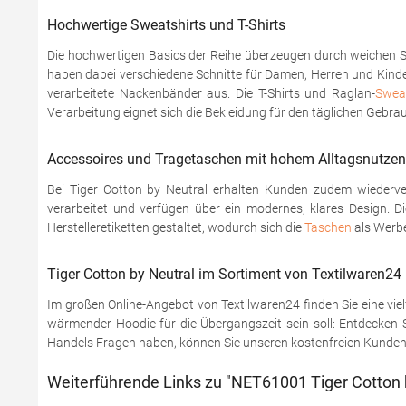
Hochwertige Sweatshirts und T-Shirts
Die hochwertigen Basics der Reihe überzeugen durch weichen Si
haben dabei verschiedene Schnitte für Damen, Herren und Kind
verarbeitete Nackenbänder aus. Die T-Shirts und Raglan-
Sweat
Verarbeitung eignet sich die Bekleidung für den täglichen Gebrau
Accessoires und Tragetaschen mit hohem Alltagsnutzen
Bei Tiger Cotton by Neutral erhalten Kunden zudem wiederv
verarbeitet und verfügen über ein modernes, klares Design. D
Herstelleretiketten gestaltet, wodurch sich die
Taschen
als Werbe
Tiger Cotton by Neutral im Sortiment von Textilwaren24
Im großen Online-Angebot von Textilwaren24 finden Sie eine viel
wärmender Hoodie für die Übergangszeit sein soll: Entdecken Si
Handels Fragen haben, können Sie unseren kostenfreien Kundenser
Weiterführende Links zu "NET61001 Tiger Cotton b