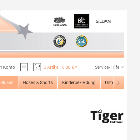
n Konto
0 Artikel | 0,00 € *
Service/Hilfe
Du hast 0 Produkte auf dem Merkzettel
Blusen
Hosen & Shorts
Kinderbekleidung
Unterwäsche