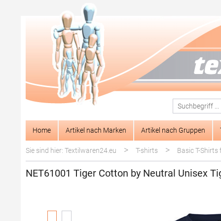
springen
Zur Hauptnavigation springen
Home
Artikel nach Marken
Artikel nach Gruppen
>
>
Sie sind hier: Textilwaren24.eu
T-shirts
Basic T-Shirts 
NET61001 Tiger Cotton by Neutral Unisex Ti
Bildergalerie überspringen