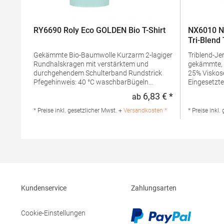
RY6690 Roly Eco GOLDEN Bio T-Shirt
NX6010 Ne
Tri-Blend 
Gekämmte Bio-Baumwolle Kurzarm 2-lagiger
Triblend-Jersey 50% Polye
Rundhalskragen mit verstärktem und
gekämmte, 
durchgehendem Schulterband Rundstrick
25% Viskose Rundhalsausschn
Pfegehinweis: 40 °C waschbarBügeln
Eingesetzte
erlaubtGrammatur: 160 g/m² (White: 170
Gewebe Satin-EtikettGrammatur: 145
6,83 € *
ab
Regulärer Preis
g/m²)Materialzusammensetzung: 100%
g/m²Mater
Baumwolle (Heather Grey: 85% Baumwolle /
Polyester 
* Preise inkl. gesetzlicher Mwst. +
Versandkosten *
* Preise inkl.
15% Viskose)Angaben zur
ViskoseAng
Produktsicherheit: Herst.-Nr.:
Produktsiche
CA6690Hersteller: GORFACTORY S.A Ctra.
N6010Herste
Santomera / Abanilla Km 8.8 30620 Fortuna
Level Appar
(Murcia) Spanien E-Mail: info@gorfactory.es
Stedman Gm
29 52068 A
info@sted
Kundenservice
Zahlungsarten
Cookie-Einstellungen