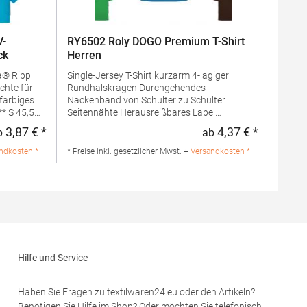
V-
RY6502 Roly DOGO Premium T-Shirt
ck
Herren
a® Ripp
Single-Jersey T-Shirt kurzarm 4-lagiger
chte für
Rundhalskragen Durchgehendes
farbiges
Nackenband von Schulter zu Schulter
Seitennähte Herausreißbares Label
Pfegehinweis: 40 °C waschbarBügeln
3,87 € *
4,37 € *
b
ab
Regulärer Preis:
Regulärer 
erlaubtGrammatur: 165
ntlang
g/m²Materialzusammensetzung: 100%
ndkosten *
* Preise inkl. gesetzlicher Mwst. +
Versandkosten *
 ausgehend
Baumwolle (Grey Heather: 85% Baumwolle /
bis
15% Viskose)Angaben zur
tücks
Produktsicherheit: Herst.-Nr.:
ockner
CA6502Hersteller: GORFACTORY S.A Ctra.
ur: 165
Santomera / Abanilla Km 8.8 30620 Fortuna
(Murcia) Spanien E-Mail: info@gorfactory.es
umwolle /
Hilfe und Service
: 50%
lname:
en
Haben Sie Fragen zu textilwaren24.eu oder den Artikeln?
61-066-0
Benötigen Sie Hilfe im Shop? Oder möchten Sie telefonisch