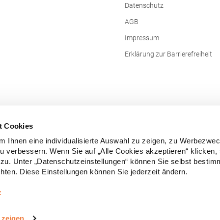
Hersteller: Fruit of the Loom Inter
Datenschutz
Ltd., Unit 6, Lisfannon Business Ce
Donegal, F93 Y2NA Buncrana, Irland E-M
AGB
fruitbrands@fotlinc.com
Impressum
Erklärung zur Barrierefreiheit
t Cookies
 Ihnen eine individualisierte Auswahl zu zeigen, zu Werbezwe
zu verbessern. Wenn Sie auf „Alle Cookies akzeptieren“ klicken,
zu. Unter „Datenschutzeinstellungen“ können Sie selbst besti
ten. Diese Einstellungen können Sie jederzeit ändern.
Vertrag widerrufen
z
e Preise inkl. gesetzl. Mehrwertsteuer zzgl.
Versandkosten
und ggf. Nachn
 zeigen