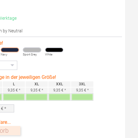
 Werktage
on by Neutral
e!
Navy
Sport Grey
White
ge in der jeweiligen Größe!
L
XL
XXL
3XL
9,35 € *
9,35 € *
9,35 € *
9,35 € *
0
€ *
are...
orb