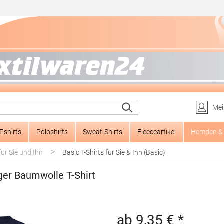
Mei
T-shirts
Poloshirts
Sweat-Shirts
Fleeceartikel
Hemden & 
>
für Sie und Ihn
Basic T-Shirts für Sie & Ihn (Basic)
ger Baumwolle T-Shirt
ab 9,35 € *