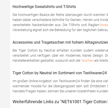
Hochwertige Sweatshirts und T-Shirts
Die hochwertigen Basics der Reihe überzeugen durch weichen Si
haben dabei verschiedene Schnitte für Damen, Herren und Kind
verarbeitete Nackenbänder aus. Die T-Shirts und Raglan-
Sweat
Verarbeitung eignet sich die Bekleidung für den täglichen Gebrau
Accessoires und Tragetaschen mit hohem Alltagsnutzen
Bei Tiger Cotton by Neutral erhalten Kunden zudem wiederv
verarbeitet und verfügen über ein modernes, klares Design. D
Herstelleretiketten gestaltet, wodurch sich die
Taschen
als Werbe
Tiger Cotton by Neutral im Sortiment von Textilwaren24
Im großen Online-Angebot von Textilwaren24 finden Sie eine viel
wärmender Hoodie für die Übergangszeit sein soll: Entdecken Si
Handels Fragen haben, können Sie unseren kostenfreien Kundenser
Weiterführende Links zu "NET61001 Tiger Cotton b