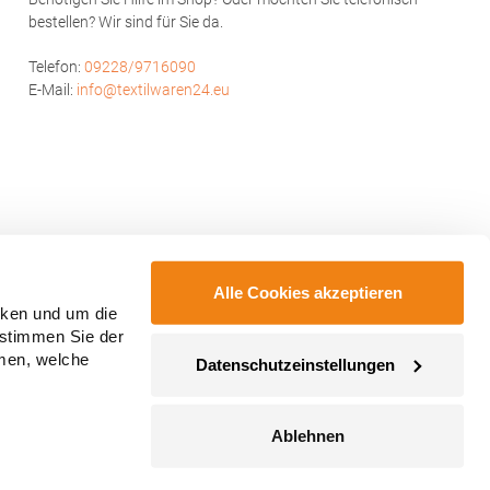
national
bestellen? Wir sind für Sie da.
ntre, Co.
ail:
Telefon:
09228/9716090
E-Mail:
info@textilwaren24.eu
Alle Cookies akzeptieren
cken und um die
 stimmen Sie der
mmen, welche
Datenschutzeinstellungen
Ablehnen
ahmegebühren, wenn nicht anders angegeben.