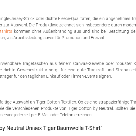
ngle-Jersey-Strick oder dichte Fleece-Qualitäten, die ein angenehmes Tr
er zur Auswahl. Die Produktlinie zeichnet sich insbesondere durch mode
shirts
kommen ohne Außenbranding aus und sind bei Beachtung der P
ch, als Arbeitskleidung sowie für Promotion und Freizeit.
erwendbare Tragetaschen aus feinem Canvas-Gewebe oder robuster Kö
ie dichte Gewebestruktur sorgt für eine gute Tragkraft und Strapazier
träger für den täglichen Einkauf oder Firmen-Events eignen.
fältige Auswahl an Tiger-Cotton-Textilien. Ob es eine strapazierfähige T
e die verschiedenen Produkte von Tiger Cotton by Neutral. Sollten Sie 
vice jederzeit per E-Mail oder Telefon erreichen.
y Neutral Unisex Tiger Baumwolle T-Shirt"