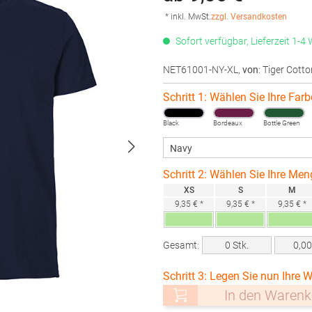
* inkl. MwSt.
zzgl. Versandkosten
Sofort verfügbar, Lieferzeit 1-4
NET61001-NY-XL
,
von
: Tiger Cott
Schritt 1: Wählen Sie Ihre Farb
Black
Bordeaux
Bottle Green
Schritt 2: Wählen Sie Ihre Men
XS
S
M
9,35 € *
9,35 € *
9,35 € *
Gesamt:
0
Stk.
0,0
Schritt 3: Legen Sie nun Ihre W
In den Warenk