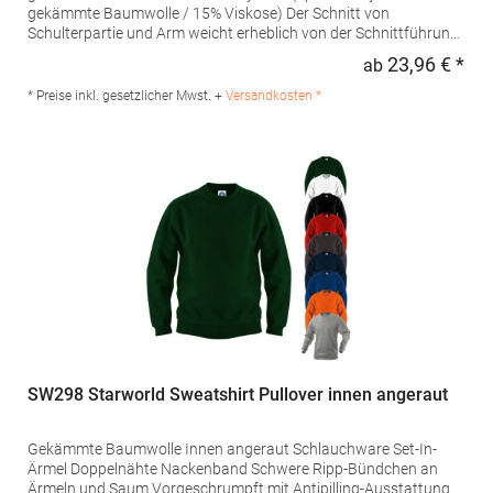
gekämmte Baumwolle / 15% Viskose) Der Schnitt von
Schulterpartie und Arm weicht erheblich von der Schnittführung
des Vorgängermodells E2199 abGrammatur: 280
23,96 € *
ab
Regu
g/m²Materialzusammensetzung: 80% Baumwolle / 20%
Polyester (Sports Grey: 75% Baumwolle / 17% Polyester / 8%
* Preise inkl. gesetzlicher Mwst. +
Versandkosten *
Viskose), (Ash: 82% Baumwolle / 17% Polyester / 1%
Viskose) Angaben zur Produktsicherheit: Herst.-Nr.:
2199Hersteller: Promodoro Fashion GmbH Am Gatherhof 57
40472 Düsseldorf Deutschland E-Mail: info@promodoro.de
SW298 Starworld Sweatshirt Pullover innen angeraut
Gekämmte Baumwolle Innen angeraut Schlauchware Set-In-
Ärmel Doppelnähte Nackenband Schwere Ripp-Bündchen an
Ärmeln und Saum Vorgeschrumpft mit Antipilling-Ausstattung