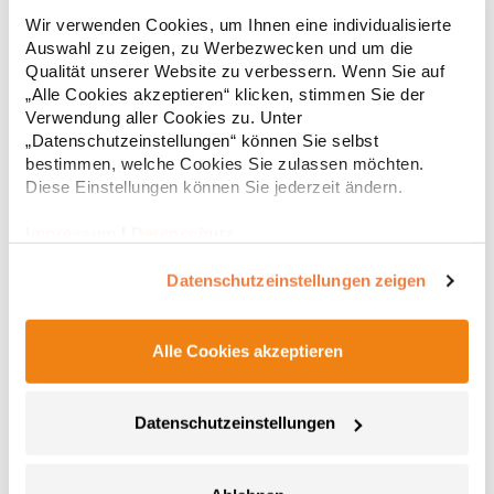
Breite Elasthanbündchen an Ärmeln und Saum Flatlock-Nähte
Wir verwenden Cookies, um Ihnen eine individualisierte
Neutrales Größenetikett Molton-BrushedGrammatur: 280-299
Auswahl zu zeigen, zu Werbezwecken und um die
g/m²Materialzusammensetzung: 70% Baumwolle / 30%
Polyester (Heather Grey: 62% Baumwolle / 33% Polyester / 5%
Qualität unserer Website zu verbessern. Wenn Sie auf
Viskose)Angaben zur Produktsicherheit: Herst.-Nr.:
„Alle Cookies akzeptieren“ klicken, stimmen Sie der
29,04 € *
ab
Regu
1699Hersteller: Promodoro Fashion GmbH Am Gatherhof 57
Verwendung aller Cookies zu. Unter
40472 Düsseldorf Deutschland E-Mail: info@promodoro.de
* Preise inkl. gesetzlicher Mwst. +
Versandkosten *
„Datenschutzeinstellungen“ können Sie selbst
bestimmen, welche Cookies Sie zulassen möchten.
Diese Einstellungen können Sie jederzeit ändern.
Impressum
|
Datenschutz
Datenschutzeinstellungen zeigen
Alle Cookies akzeptieren
Datenschutzeinstellungen
RY8413 Roly Workwear Sweatshirt 1/2 Reißverschluss
Maverick
Troyer - Sweatshirt mit 1/2 Reißverschluss mit hohem Kragen