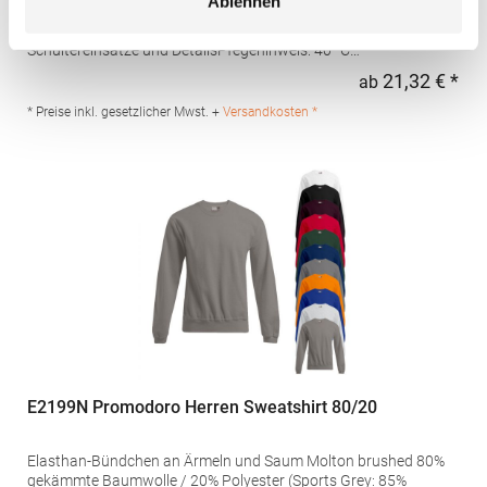
Ablehnen
Brushed Fleece Halbe Bündchen und Saum aus 1x1 Rib
Verstärkte verdeckte Nähte am Innenkragen Kontrastierende
Schultereinsätze und DetailsPfegehinweis: 40 °C
waschbarBügeln erlaubtGrammatur: 280
21,32 € *
ab
Regu
g/m²Materialzusammensetzung: 50% Baumwolle / 50%
PolyesterAngaben zur Produktsicherheit: Herst.-Nr.:
* Preise inkl. gesetzlicher Mwst. +
Versandkosten *
SU8413Hersteller: GORFACTORY S.A Ctra. Santomera / Abanilla
Km 8.8 30620 Fortuna (Murcia) Spanien E-Mail:
info@gorfactory.es
E2199N Promodoro Herren Sweatshirt 80/20
Elasthan-Bündchen an Ärmeln und Saum Molton brushed 80%
gekämmte Baumwolle / 20% Polyester (Sports Grey: 85%