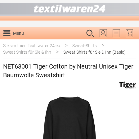
alt springen
Menü
Du hast 0 P
>
>
Sie sind hier: Textilwaren24.eu
Sweat-Shirts
>
Sweat Shirts für Sie & Ihn
Sweat Shirts für Sie & Ihn (Basic)
NET63001 Tiger Cotton by Neutral Unisex Tiger
Baumwolle Sweatshirt
Bildergalerie überspringen