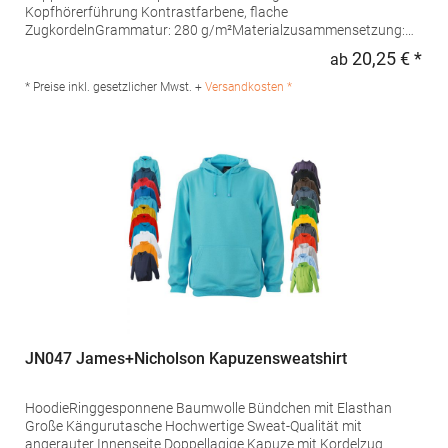
Kopfhörerführung Kontrastfarbene, flache
ZugkordelnGrammatur: 280 g/m²Materialzusammensetzung:
80% Baumwolle / 20% Polyester (Charcoal (Heather): 52%
20,25 € *
ab
Regu
Baumwolle / 48% Polyester), (Heather Grey: 75% Baumwolle /
25% Polyester)Angaben zur Produktsicherheit: Herst.-Nr.: JH003
* Preise inkl. gesetzlicher Mwst. +
Versandkosten *
Hersteller: Norty B.V., Kingsfordweg 151, 1043GR Amsterdam
Niederlande E-Mail: info@norty.com
JN047 James+Nicholson Kapuzensweatshirt
HoodieRinggesponnene Baumwolle Bündchen mit Elasthan
Große Kängurutasche Hochwertige Sweat-Qualität mit
angerauter Innenseite Doppellagige Kapuze mit Kordelzug