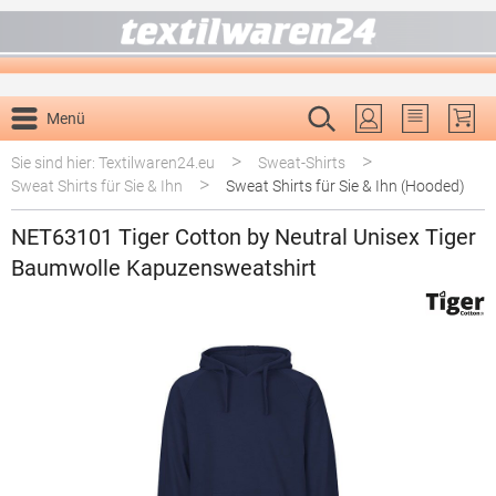
alt springen
Menü
Du hast 0 P
>
>
Sie sind hier: Textilwaren24.eu
Sweat-Shirts
>
Sweat Shirts für Sie & Ihn
Sweat Shirts für Sie & Ihn (Hooded)
NET63101 Tiger Cotton by Neutral Unisex Tiger
Baumwolle Kapuzensweatshirt
Bildergalerie überspringen