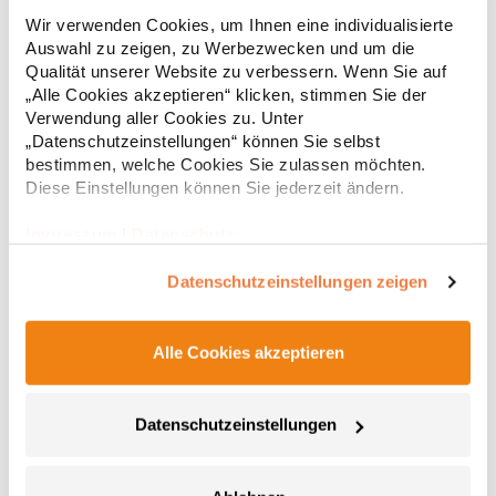
HoodieUnisex Innen gebürstetes Fleece Lange Ärmel Normale
Wir verwenden Cookies, um Ihnen eine individualisierte
Passform Taschen an den Seitennähten Seitennähte Einfaches
Auswahl zu zeigen, zu Werbezwecken und um die
Branding: Kein B&C-Etikett Innen Halbmond aus Single-Jersey
auf Rückseite Kapuze mit Single-Jersey-Futter Qualitativ
Qualität unserer Website zu verbessern. Wenn Sie auf
hochwertiges Nackenband mit Fischgrät-Muster Modischer
„Alle Cookies akzeptieren“ klicken, stimmen Sie der
23,60 € *
Regu
Kordelzug Widerstandsfähige Qualität Weiches Handgefühl
Verwendung aller Cookies zu. Unter
Glatte und weiche Oberfläche aus 100 % Baumwolle In
* Preise inkl. gesetzlicher Mwst. +
Versandkosten *
„Datenschutzeinstellungen“ können Sie selbst
Seitennaht: Weiches Satin-EtikettGrammatur: 280
bestimmen, welche Cookies Sie zulassen möchten.
g/m²Materialzusammensetzung: 80% Baumwolle / 20%
Diese Einstellungen können Sie jederzeit ändern.
Polyester (Heather Grey: 71% Baumwolle / 25% Polyester / 4%
Viskose)Angaben zur Produktsicherheit: Herst.-Nr.:
WU33BHersteller: The Cotton Group SA Drève Richelle 161
Impressum
|
Datenschutz
Waterloo Office Park Building O, box 5 1410 Waterloo Belgien E-
Mail: info@bc-collection.eu
Datenschutzeinstellungen zeigen
Alle Cookies akzeptieren
Datenschutzeinstellungen
BCWU02K B&C KING Kapuzen Pullover
HoodieUnisex Innen gebürstetes Fleece Lange Ärmel Normale