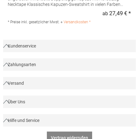
Necktape Klassisches Kapuzen-Sweatshirt in vielen Farben
Waschbar bis 60 °CGrammatur: 300
27,49 € *
ab
Regu
g/m²Materialzusammensetzung: 80% Baumwolle / 20%
PolyesterAngaben zur Produktsicherheit: Herst.-Nr.:
* Preise inkl. gesetzlicher Mwst. +
Versandkosten *
JN047Hersteller: Gustav Daiber GmbH Vor dem Weißen Stein
25-31 72461 Albstadt Deutschland E-Mail: info@daiber.de
Kundenservice
Zahlungsarten
Versand
Über Uns
Hilfe und Service
Vertrag widerrufen