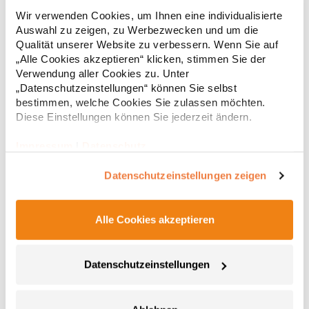
HoodieUnisex Innen gebürstetes Fleece Lange Ärmel Normale
Wir verwenden Cookies, um Ihnen eine individualisierte
Passform Taschen an den Seitennähten Seitennähte Einfaches
Auswahl zu zeigen, zu Werbezwecken und um die
Branding: Kein B&C-Etikett Innen Halbmond aus Single-Jersey
auf Rückseite Kapuze mit Single-Jersey-Futter Qualitativ
Qualität unserer Website zu verbessern. Wenn Sie auf
hochwertiges Nackenband mit Fischgrät-Muster Modischer
„Alle Cookies akzeptieren“ klicken, stimmen Sie der
23,60 € *
Regu
Kordelzug Widerstandsfähige Qualität Weiches Handgefühl
Verwendung aller Cookies zu. Unter
Glatte und weiche Oberfläche aus 100 % Baumwolle In
* Preise inkl. gesetzlicher Mwst. +
Versandkosten *
„Datenschutzeinstellungen“ können Sie selbst
Seitennaht: Weiches Satin-EtikettGrammatur: 280
bestimmen, welche Cookies Sie zulassen möchten.
g/m²Materialzusammensetzung: 80% Baumwolle / 20%
Diese Einstellungen können Sie jederzeit ändern.
Polyester (Heather Grey: 71% Baumwolle / 25% Polyester / 4%
Viskose)Angaben zur Produktsicherheit: Herst.-Nr.:
WU33BHersteller: The Cotton Group SA Drève Richelle 161
Impressum
|
Datenschutz
Waterloo Office Park Building O, box 5 1410 Waterloo Belgien E-
Mail: info@bc-collection.eu
Datenschutzeinstellungen zeigen
Alle Cookies akzeptieren
Datenschutzeinstellungen
BCWU02K B&C KING Kapuzen Pullover
HoodieUnisex Innen gebürstetes Fleece Lange Ärmel Normale