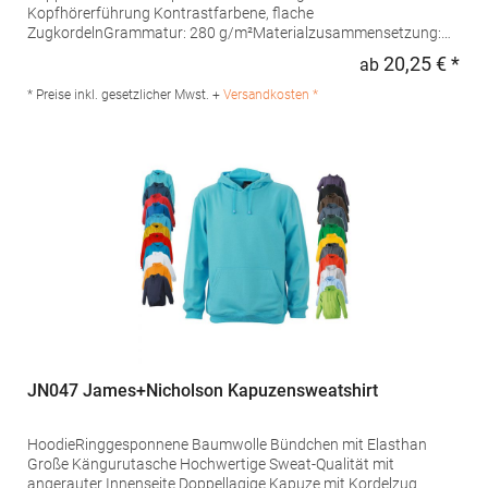
Kopfhörerführung Kontrastfarbene, flache
ZugkordelnGrammatur: 280 g/m²Materialzusammensetzung:
80% Baumwolle / 20% Polyester (Charcoal (Heather): 52%
20,25 € *
ab
Regu
Baumwolle / 48% Polyester), (Heather Grey: 75% Baumwolle /
25% Polyester)Angaben zur Produktsicherheit: Herst.-Nr.: JH003
* Preise inkl. gesetzlicher Mwst. +
Versandkosten *
Hersteller: Norty B.V., Kingsfordweg 151, 1043GR Amsterdam
Niederlande E-Mail: info@norty.com
JN047 James+Nicholson Kapuzensweatshirt
HoodieRinggesponnene Baumwolle Bündchen mit Elasthan
Große Kängurutasche Hochwertige Sweat-Qualität mit
angerauter Innenseite Doppellagige Kapuze mit Kordelzug