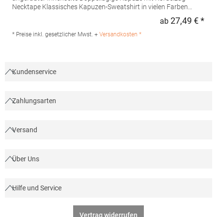
Necktape Klassisches Kapuzen-Sweatshirt in vielen Farben
Waschbar bis 60 °CGrammatur: 300
27,49 € *
ab
Regu
g/m²Materialzusammensetzung: 80% Baumwolle / 20%
PolyesterAngaben zur Produktsicherheit: Herst.-Nr.:
* Preise inkl. gesetzlicher Mwst. +
Versandkosten *
JN047Hersteller: Gustav Daiber GmbH Vor dem Weißen Stein
25-31 72461 Albstadt Deutschland E-Mail: info@daiber.de
Kundenservice
Zahlungsarten
Versand
Über Uns
Hilfe und Service
Vertrag widerrufen