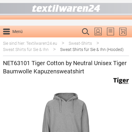
alt springen
Menü
Du hast 0 P
>
>
Sie sind hier: Textilwaren24.eu
Sweat-Shirts
>
Sweat Shirts für Sie & Ihn
Sweat Shirts für Sie & Ihn (Hooded)
NET63101 Tiger Cotton by Neutral Unisex Tiger
Baumwolle Kapuzensweatshirt
Bildergalerie überspringen