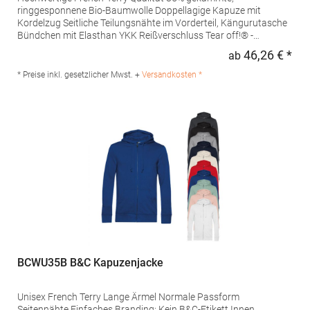
ringgesponnene Bio-Baumwolle Doppellagige Kapuze mit
Kordelzug Seitliche Teilungsnähte im Vorderteil, Kängurutasche
Bündchen mit Elasthan YKK Reißverschluss Tear off!® -
LabelMaterialzusammensetzung: 85% Baumwolle / 15%
46,26 € *
ab
Regu
PolyesterAngaben zur Produktsicherheit: Herst.-Nr.:
JN8026Hersteller: Gustav Daiber GmbH Vor dem Weißen Stein
* Preise inkl. gesetzlicher Mwst. +
Versandkosten *
25-31 72461 Albstadt Deutschland E-Mail: info@daiber.de
BCWU35B B&C Kapuzenjacke
Unisex French Terry Lange Ärmel Normale Passform
Seitennähte Einfaches Branding: Kein B&C-Etikett Innen