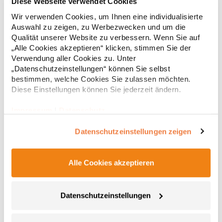
Diese Webseite verwendet Cookies
Details mit Zwillingsnadelstich Raglan-Ärmel in Kontrastfarbe
Wir verwenden Cookies, um Ihnen eine individualisierte
Kapuze aus doppeltem Material Flache Zugbänder in
Auswahl zu zeigen, zu Werbezwecken und um die
Kontrastfarbe Kängurutasche mit kleiner Öffnung zum
Qualität unserer Website zu verbessern. Wenn Sie auf
Durchführen von Ohrhörerkabeln Verborgene Schlaufen für
„Alle Cookies akzeptieren“ klicken, stimmen Sie der
Ohrhörer Bündchen und Saum gerippt Weiches Material mit
23,45 € *
Verwendung aller Cookies zu. Unter
Regu
Baumwolloberfläche Einfach heraustrennbares Etikett
ermöglicht die Änderung der Marke Grammatur: 280
„Datenschutzeinstellungen“ können Sie selbst
* Preise inkl. gesetzlicher Mwst. +
Versandkosten *
g/m²Materialzusammensetzung: 80% Baumwolle /
bestimmen, welche Cookies Sie zulassen möchten.
20%PolyesterAngaben zur Produktsicherheit: Herst.-Nr.: JH009
Diese Einstellungen können Sie jederzeit ändern.
Hersteller: Norty B.V., Kingsfordweg 151, 1043GR Amsterdam
Niederlande E-Mail: info@norty.com
Impressum
|
Datenschutz
Datenschutzeinstellungen zeigen
Alle Cookies akzeptieren
Datenschutzeinstellungen
JN355 James+Nicholson Herren DOUBLEFACE Jacke