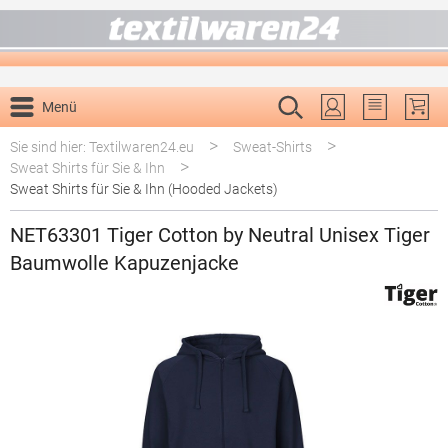
alt springen
Menü
Du hast 0 P
>
>
Sie sind hier: Textilwaren24.eu
Sweat-Shirts
>
Sweat Shirts für Sie & Ihn
Sweat Shirts für Sie & Ihn (Hooded Jackets)
NET63301 Tiger Cotton by Neutral Unisex Tiger
Baumwolle Kapuzenjacke
Bildergalerie überspringen