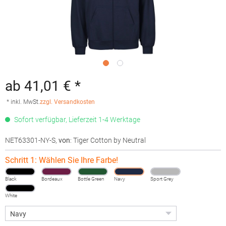
ab 41,01 € *
* inkl. MwSt.
zzgl. Versandkosten
Sofort verfügbar, Lieferzeit 1-4 Werktage
NET63301-NY-S
,
von
: Tiger Cotton by Neutral
Schritt 1: Wählen Sie Ihre Farbe!
Black
Bordeaux
Bottle Green
Navy
Sport Grey
White