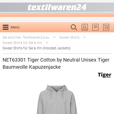
alt springen
Menü
Du hast 0 P
>
>
Sie sind hier: Textilwaren24.eu
Sweat-Shirts
>
Sweat Shirts für Sie & Ihn
Sweat Shirts für Sie & Ihn (Hooded Jackets)
NET63301 Tiger Cotton by Neutral Unisex Tiger
Baumwolle Kapuzenjacke
Bildergalerie überspringen