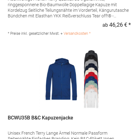
ringgesponnene Bio-Baumwolle Doppellagige Kapuze mit
Kordelzug Seitliche Teilungsnähte im Vorderteil, Kängurutasche
Bündchen mit Elasthan YKK Reißverschluss Tear off!® -
LabelMaterialzusammensetzung: 85% Baumwolle / 15%
46,26 € *
ab
Regu
PolyesterAngaben zur Produktsicherheit: Herst.-Nr.:
JN8026Hersteller: Gustav Daiber GmbH Vor dem Weißen Stein
* Preise inkl. gesetzlicher Mwst. +
Versandkosten *
25-31 72461 Albstadt Deutschland E-Mail: info@daiber.de
BCWU35B B&C Kapuzenjacke
Unisex French Terry Lange Ärmel Normale Passform
Seitennähte Einfaches Branding: Kein B&C-Etikett Innen