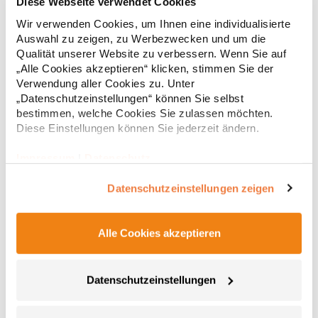
Diese Webseite verwendet Cookies
Details mit Zwillingsnadelstich Raglan-Ärmel in Kontrastfarbe
Wir verwenden Cookies, um Ihnen eine individualisierte
Kapuze aus doppeltem Material Flache Zugbänder in
Auswahl zu zeigen, zu Werbezwecken und um die
Kontrastfarbe Kängurutasche mit kleiner Öffnung zum
Qualität unserer Website zu verbessern. Wenn Sie auf
Durchführen von Ohrhörerkabeln Verborgene Schlaufen für
„Alle Cookies akzeptieren“ klicken, stimmen Sie der
Ohrhörer Bündchen und Saum gerippt Weiches Material mit
23,45 € *
Verwendung aller Cookies zu. Unter
Regu
Baumwolloberfläche Einfach heraustrennbares Etikett
ermöglicht die Änderung der Marke Grammatur: 280
„Datenschutzeinstellungen“ können Sie selbst
* Preise inkl. gesetzlicher Mwst. +
Versandkosten *
g/m²Materialzusammensetzung: 80% Baumwolle /
bestimmen, welche Cookies Sie zulassen möchten.
20%PolyesterAngaben zur Produktsicherheit: Herst.-Nr.: JH009
Diese Einstellungen können Sie jederzeit ändern.
Hersteller: Norty B.V., Kingsfordweg 151, 1043GR Amsterdam
Niederlande E-Mail: info@norty.com
Impressum
|
Datenschutz
Datenschutzeinstellungen zeigen
Alle Cookies akzeptieren
Datenschutzeinstellungen
JN355 James+Nicholson Herren DOUBLEFACE Jacke