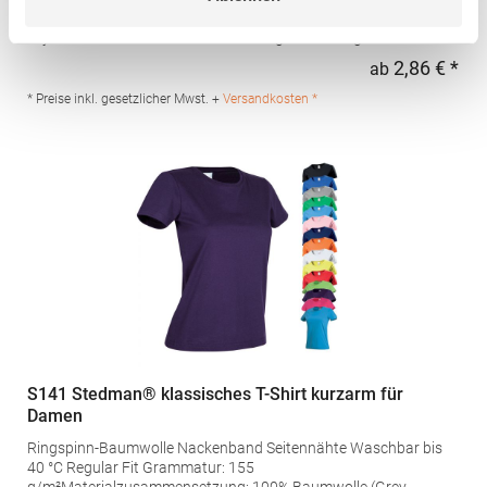
Nähte Ton-in-Ton an Armausschnitt und Einsatz am Arm Control
Dry Herausreißbares Label Funktionsgewebe Pfegehinweis: 30
°C waschbarBügeln erlaubtBügelfreiGrammatur: 135
2,86 € *
ab
Regu
g/m²Materialzusammensetzung: 100% PolyesterAngaben zur
Produktsicherheit: Herst.-Nr.: CA0408 Hersteller: GORFACTORY
* Preise inkl. gesetzlicher Mwst. +
Versandkosten *
S.A Ctra. Santomera / Abanilla Km 8.8 30620 Fortuna (Murcia)
Spanien E-Mail: info@gorfactory.es
S141 Stedman® klassisches T-Shirt kurzarm für
Damen
Ringspinn-Baumwolle Nackenband Seitennähte Waschbar bis
40 °C Regular Fit Grammatur: 155