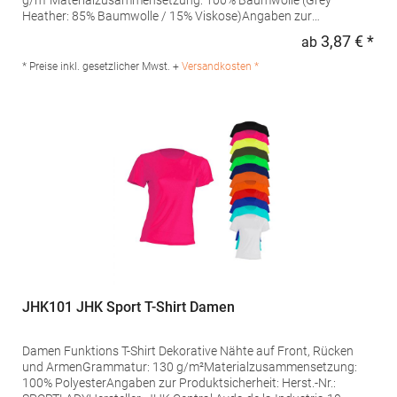
g/m²Materialzusammensetzung: 100% Baumwolle (Grey
Heather: 85% Baumwolle / 15% Viskose)Angaben zur
Produktsicherheit: Herst.-Nr.: ST2600 Hersteller: Stedman GmbH
3,87 € *
ab
Regu
Charlottenburger Allee 27-29 52068 Aachen Deutschland E-Mail:
info@stedman.eu
* Preise inkl. gesetzlicher Mwst. +
Versandkosten *
JHK101 JHK Sport T-Shirt Damen
Damen Funktions T-Shirt Dekorative Nähte auf Front, Rücken
und ArmenGrammatur: 130 g/m²Materialzusammensetzung:
100% PolyesterAngaben zur Produktsicherheit: Herst.-Nr.: