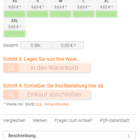
XS
S
M
L
XL
9,63 € *
9,63 € *
9,63 € *
9,63 € *
9,63 € *
XXL
9,63 € *
Gesamt:
0
Stk.
0,00
€ *
Schritt 3: Legen Sie nun Ihre Ware...
In den Warenkorb
Schritt 4: Schließen Sie Ihre Bestellung hier ab.
Einkauf abschließen
* Preise inkl. MwSt.
zzgl. Versandkosten
Vergleichen
Merken
Fragen zum Artikel?
PDF-Datenblatt
Beschreibung