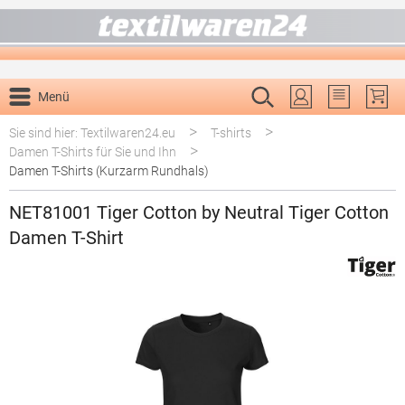
alt springen
Menü
Du hast 0 P
>
>
Sie sind hier: Textilwaren24.eu
T-shirts
>
Damen T-Shirts für Sie und Ihn
Damen T-Shirts (Kurzarm Rundhals)
NET81001 Tiger Cotton by Neutral Tiger Cotton
Damen T-Shirt
Bildergalerie überspringen