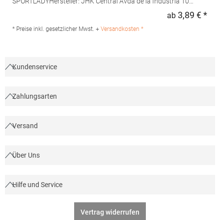
SPORTLADYHersteller: JHK Central Avda de la Industria 10
28947 Fuenlabrada Spanien E-Mail: info@jhktshirt.com
3,89 € *
ab
Regu
* Preise inkl. gesetzlicher Mwst. +
Versandkosten *
Kundenservice
Zahlungsarten
Versand
Über Uns
Hilfe und Service
Vertrag widerrufen