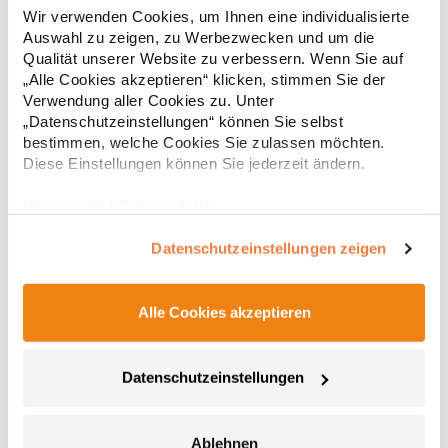
Einlaufvorbehandelt Doppelnähte Modisch geschnitten
Wir verwenden Cookies, um Ihnen eine individualisierte
Schmaler, modischer Kragen Enzym- und
Auswahl zu zeigen, zu Werbezwecken und um die
silikongewaschenGrammatur: 220
Qualität unserer Website zu verbessern. Wenn Sie auf
g/m²Materialzusammensetzung: 100% BaumwolleAngaben zur
14,33 € *
ab
„Alle Cookies akzeptieren“ klicken, stimmen Sie der
Regu
Produktsicherheit: Herst.-Nr.: 580Hersteller: Tee Jays A/S Lansen
Verwendung aller Cookies zu. Unter
16 9230 Svenstrup J Dänemark E-Mail: info@teejays.dk
* Preise inkl. gesetzlicher Mwst. +
Versandkosten *
„Datenschutzeinstellungen“ können Sie selbst
bestimmen, welche Cookies Sie zulassen möchten.
Diese Einstellungen können Sie jederzeit ändern.
Impressum
|
Datenschutz
Datenschutzeinstellungen zeigen
Alle Cookies akzeptieren
Datenschutzeinstellungen
RY0408 Roly BAHRAIN Damen Sport T-Shirt kurzarm
Damen Funktions T-Shirt im Waffle Interlock, kurzarm mit
Ablehnen
Raglan-Ärmeln Rundhals mit Nackenband Ton-in-Ton Overlock