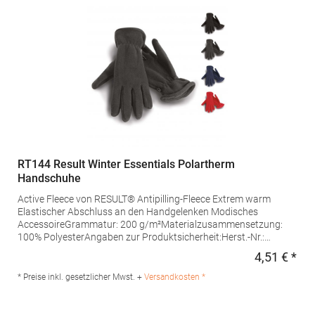
RT144 Result Winter Essentials Polartherm
Handschuhe
Active Fleece von RESULT® Antipilling-Fleece Extrem warm
Elastischer Abschluss an den Handgelenken Modisches
AccessoireGrammatur: 200 g/m²Materialzusammensetzung:
100% PolyesterAngaben zur Produktsicherheit:Herst.-Nr.:
R144XHersteller: Result Clothing Ltd. Narcisova 1 821 01
4,51 € *
Regu
Bratislava Slowakei E-Mail: sales@resultclothing.com
* Preise inkl. gesetzlicher Mwst. +
Versandkosten *