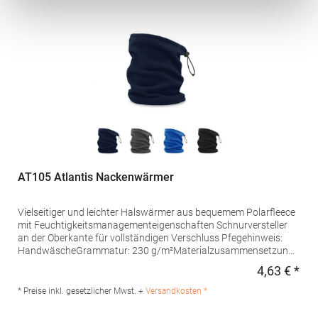
AT105 Atlantis Nackenwärmer
Vielseitiger und leichter Halswärmer aus bequemem Polarfleece
mit Feuchtigkeitsmanagementeigenschaften Schnurversteller
an der Oberkante für vollständigen Verschluss Pfegehinweis:
HandwäscheGrammatur: 230 g/m²Materialzusammensetzung:
100% PolyesterArtikelname: Hotty-S Neck WarmerAngaben zur
4,63 € *
Regu
Produktsicherheit: Herst.-Nr.: HOTRHersteller: Master Italia S.p.A.
Via Giorgio La Pira 19 30027 San Donà di Piave Italien E-Mail:
* Preise inkl. gesetzlicher Mwst. +
Versandkosten *
hello@atlantisheadwear.com