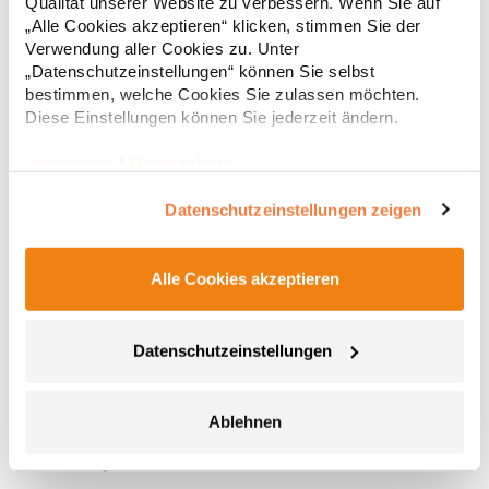
Qualität unserer Website zu verbessern. Wenn Sie auf
„Alle Cookies akzeptieren“ klicken, stimmen Sie der
Verwendung aller Cookies zu. Unter
„Datenschutzeinstellungen“ können Sie selbst
bestimmen, welche Cookies Sie zulassen möchten.
Diese Einstellungen können Sie jederzeit ändern.
Impressum
|
Datenschutz
Datenschutzeinstellungen zeigen
Alle Cookies akzeptieren
AT7001 Atlantis Nantai Halswärmer
Kompakte Bauweise Merinowolle Thermische Regulierung
Datenschutzeinstellungen
Antibakterielle EigenschaftenPfegehinweis:
HandwäscheAngaben zur
Produktsicherheit: Herstellernummer:AT7001Master Italia S.p.A.,
Ablehnen
Via Giorgio La Pira, 19 – 3007 San Donà di Piave (VE),
15,86 € *
Regu
Italyhttps://atlantisheadwear.com/it/company-
info/Materialzusammensetzung: 100% Wolle
* Preise inkl. gesetzlicher Mwst. +
Versandkosten *