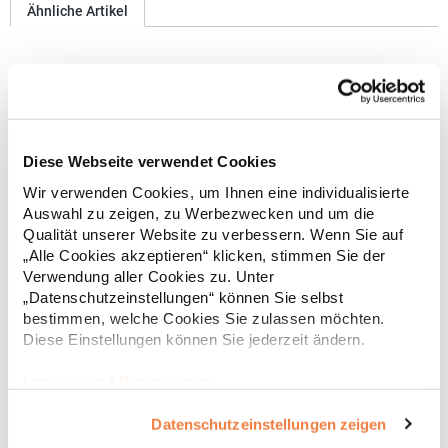
Ähnliche Artikel
Diese Webseite verwendet Cookies
Wir verwenden Cookies, um Ihnen eine individualisierte
Auswahl zu zeigen, zu Werbezwecken und um die
Qualität unserer Website zu verbessern. Wenn Sie auf
„Alle Cookies akzeptieren“ klicken, stimmen Sie der
Verwendung aller Cookies zu. Unter
LB74300 SOL´S Bags Premier Tasche
„Datenschutzeinstellungen“ können Sie selbst
bestimmen, welche Cookies Sie zulassen möchten.
Kleidersack mit integriertem Reißverschluss Zwei Druckknöpfe
Diese Einstellungen können Sie jederzeit ändern.
Zwei Tragegriffe Lieferung ohne Inhalt /
DekoMaterialzusammensetzung: 100%
Impressum
|
Datenschutz
PolypropylenArtikelname: Premier BagAngaben zur
Produktsicherheit: Herst.-Nr.: 74300Hersteller: SOLO INVEST 92
7,59 € *
Regu
Rue Réaumur 75002 Paris Frankreich E-Mail:
Datenschutzeinstellungen zeigen
sols@soloinvest.com
* Preise inkl. gesetzlicher Mwst. +
Versandkosten *