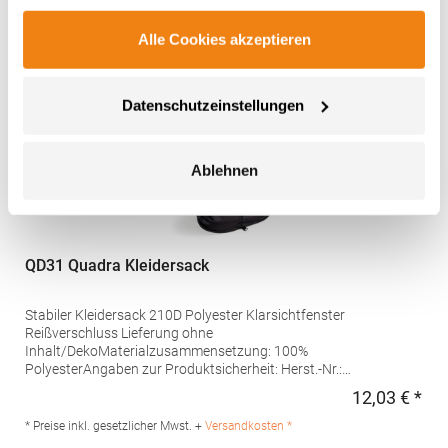
Alle Cookies akzeptieren
Datenschutzeinstellungen
Ablehnen
QD31 Quadra Kleidersack
Stabiler Kleidersack 210D Polyester Klarsichtfenster
Reißverschluss Lieferung ohne
Inhalt/DekoMaterialzusammensetzung: 100%
PolyesterAngaben zur Produktsicherheit: Herst.-Nr.:
QD31Hersteller: Beechfield Brands Europe B.V. Posthoornstraat
12,03 € *
Regu
17 3011WD Rotterdam Niederlande E-Mail:
marketing@beechfield.com
* Preise inkl. gesetzlicher Mwst. +
Versandkosten *