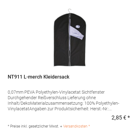
NT911 L-merch Kleidersack
0,07mm PEVA Polyethylen-Vinylacetat Sichtfenster
Durchgehender Reißverschluss Lieferung ohne
Inhalt/DekoMaterialzusammensetzung: 100% Polyethylen-
VinylacetatAngaben zur Produktsicherheit: Herst.-Nr.:
NT911Hersteller: printwear.eu GmbH & Co. KG Rheinlanddamm
2,85 € *
Regu
199 44139 Dortmund Deutschland E-Mail: info@printwear.eu
* Preise inkl. gesetzlicher Mwst. +
Versandkosten *