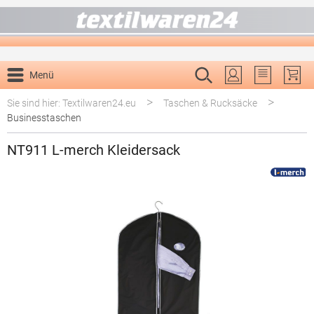
alt springen
Menü
Du hast 0 P
>
>
Sie sind hier: Textilwaren24.eu
Taschen & Rucksäcke
Businesstaschen
NT911 L-merch Kleidersack
Bildergalerie überspringen