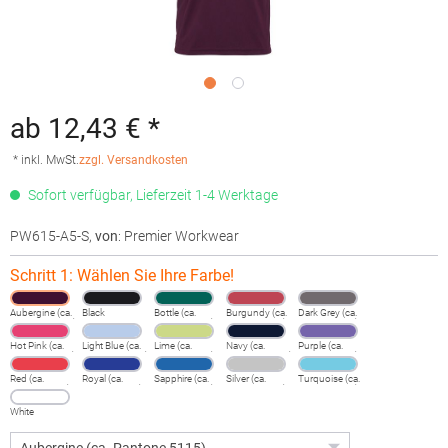
ab 12,43 € *
* inkl. MwSt.
zzgl. Versandkosten
Sofort verfügbar, Lieferzeit 1-4 Werktage
PW615-A5-S
,
von
: Premier Workwear
Schritt 1: Wählen Sie Ihre Farbe!
Aubergine (ca.
Black
Bottle (ca.
Burgundy (ca.
Dark Grey (ca.
Pantone 5115)
Pantone 560)
Pantone 216)
Pantone 431)
Hot Pink (ca.
Light Blue (ca.
Lime (ca.
Navy (ca.
Purple (ca.
Pantone 214c)
Pantone 2708)
Pantone 382)
Pantone 2766)
Pantone 269)
Red (ca.
Royal (ca.
Sapphire (ca.
Silver (ca.
Turquoise (ca.
Pantone 200)
Pantone 286)
Pantone 300)
Pantone 428)
Pantone 312)
White