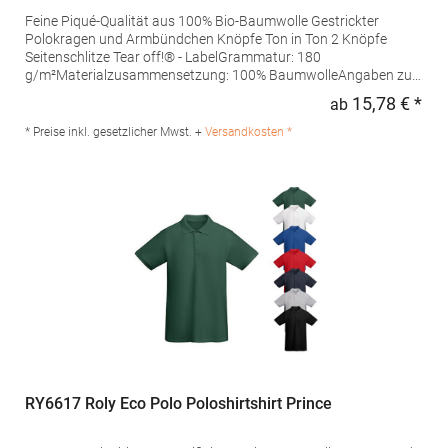
Feine Piqué-Qualität aus 100% Bio-Baumwolle Gestrickter
Polokragen und Armbündchen Knöpfe Ton in Ton 2 Knöpfe
Seitenschlitze Tear off!® - LabelGrammatur: 180
g/m²Materialzusammensetzung: 100% BaumwolleAngaben zur
Produktsicherheit: Herst.-Nr.: JN8010Hersteller: Gustav Daiber
15,78 € *
ab
Regu
GmbH Vor dem Weißen Stein 25-31 72461 Albstadt Deutschland
E-Mail: info@daiber.de
* Preise inkl. gesetzlicher Mwst. +
Versandkosten *
RY6617 Roly Eco Polo Poloshirtshirt Prince