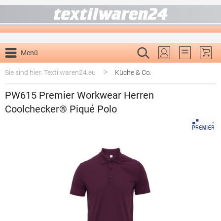
alt springen
Menü
Du hast 0 P
>
Sie sind hier: Textilwaren24.eu
Küche & Co.
PW615 Premier Workwear Herren
Coolchecker® Piqué Polo
Bildergalerie überspringen