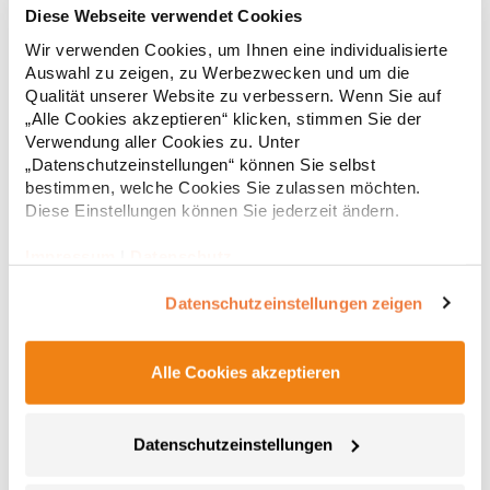
RT312 Result WORK-GUARD Apex Poloshirt Kurzarm
Diese Webseite verwendet Cookies
Wir verwenden Cookies, um Ihnen eine individualisierte
Strapazierfähiges Polohemd aus Mischgewebe Overlock-Nähte
Auswahl zu zeigen, zu Werbezwecken und um die
mit Polyfilm für Formstabilität Flachstrick-Kragen und
Qualität unserer Website zu verbessern. Wenn Sie auf
Ärmelbündchen in Rippstrick Doppelnähte an Schultern
Verstärkte Nähte an stark beanspruchten Stellen Neutrales
„Alle Cookies akzeptieren“ klicken, stimmen Sie der
Etikett im Kragen für die einfache Veredelung/Personalisierung
Verwendung aller Cookies zu. Unter
16,05 € *
ab
Regu
Verstärkte Knopfleiste mit drei Knöpfen Aufgesetzte
„Datenschutzeinstellungen“ können Sie selbst
Brusttasche mit Knopfverschluss Verstärkte Seitenschlitze
* Preise inkl. gesetzlicher Mwst. +
Versandkosten *
bestimmen, welche Cookies Sie zulassen möchten.
Ersatzknopf Stehkragen Angesetzte Ärmel Weiches Piquet-
Diese Einstellungen können Sie jederzeit ändern.
Gewebe mit COOL-DRY feuchtigkeitsabsorbierenden
Eigenschaften, Atmungsaktivität und Verzugkontrolle Weicher,
lose hängender Taschenbeutel innen für einfache Veredelung
Impressum
|
Datenschutz
auf der linken BrustseiteGrammatur: 200
g/m²Materialzusammensetzung: 50% Polyester / 50%
Datenschutzeinstellungen zeigen
BaumwolleAngaben zur Produktsicherheit: Herst.-Nr.:
R312XHersteller: Result Clothing Ltd. Narcisova 1 821 01
Bratislava Slowakei E-Mail: sales@resultclothing.com
Alle Cookies akzeptieren
Datenschutzeinstellungen
W475 Henbury Herren Coolplus®