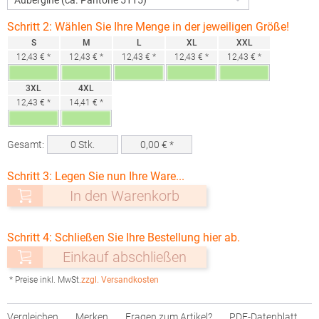
Schritt 2: Wählen Sie Ihre Menge in der jeweiligen Größe!
S
M
L
XL
XXL
12,43 € *
12,43 € *
12,43 € *
12,43 € *
12,43 € *
3XL
4XL
12,43 € *
14,41 € *
Gesamt:
0
Stk.
0,00
€ *
Schritt 3: Legen Sie nun Ihre Ware...
In den Warenkorb
Schritt 4: Schließen Sie Ihre Bestellung hier ab.
Einkauf abschließen
* Preise inkl. MwSt.
zzgl. Versandkosten
Vergleichen
Merken
Fragen zum Artikel?
PDF-Datenblatt