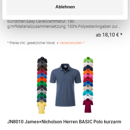
feuchtigkeitsregulierendes Poloshirt
Ablehnen
Set-In-Ärmel Seitenschlitze Coolplus®-Polyester für optimalen
Schweißtransport Mikro-Piqué Flachstrick-Kragen und -
Bündchen Easy CareGrammatur: 180
g/m²Materialzusammensetzung: 100% PolyesterAngaben zur
Produktsicherheit: Herst.-Nr.: H475Hersteller: Henbury BV
18,10 € *
ab
Regu
Kingsfordweg 151 1043GR Amsterdam Niederlande E-Mail:
marketing@henbury.com
* Preise inkl. gesetzlicher Mwst. +
Versandkosten *
JN8010 James+Nicholson Herren BASIC Polo kurzarm