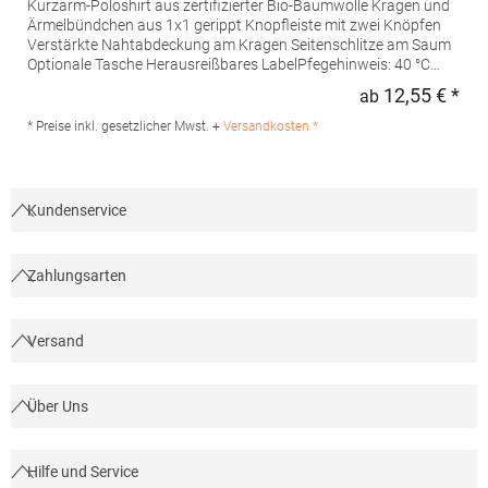
Kurzarm-Poloshirt aus zertifizierter Bio-Baumwolle Kragen und
Ärmelbündchen aus 1x1 gerippt Knopfleiste mit zwei Knöpfen
Verstärkte Nahtabdeckung am Kragen Seitenschlitze am Saum
Optionale Tasche Herausreißbares LabelPfegehinweis: 40 °C
waschbarBügeln erlaubtGrammatur: 210
12,55 € *
ab
Regu
g/m²Materialzusammensetzung: 100% Baumwolle (Heather
Grey: 85% Baumwolle / 15% Viskose)Angaben zur
* Preise inkl. gesetzlicher Mwst. +
Versandkosten *
Produktsicherheit:Herst.-Nr.: PO6617Hersteller: GORFACTORY
S.A Ctra. Santomera / Abanilla Km 8.8 30620 Fortuna (Murcia)
Spanien E-Mail: info@gorfactory.es
Kundenservice
Zahlungsarten
Versand
Über Uns
Hilfe und Service