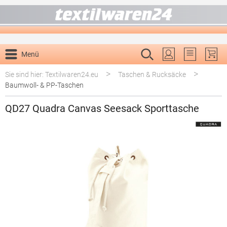
alt springen
Menü
Du hast 0 P
>
>
Sie sind hier: Textilwaren24.eu
Taschen & Rucksäcke
Baumwoll- & PP-Taschen
QD27 Quadra Canvas Seesack Sporttasche
Bildergalerie überspringen