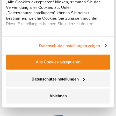
„Alle Cookies akzeptieren“ klicken, stimmen Sie der
Verwendung aller Cookies zu. Unter
„Datenschutzeinstellungen“ können Sie selbst
bestimmen, welche Cookies Sie zulassen möchten.
Diese Einstellungen können Sie jederzeit ändern.
Impressum
|
Datenschutz
Datenschutzeinstellungen zeigen
XT003 Printwear Baumwolltasche, lange Henkel
Alle Cookies akzeptieren
Henkellänge ca. 70 cm Innenverkettelung Kreuznähte an
Henkelverbindung Lieferung ohne Inhalt / DekoGrammatur: 135
Datenschutzeinstellungen
g/m²Materialzusammensetzung: 100% BaumwolleAngaben zur
Produktsicherheit: Herst.-Nr.: XT003Hersteller: printwear.eu
GmbH & Co. KG Rheinlanddamm 199 44139 Dortmund
1,66 € *
ab
Ablehnen
Regu
Deutschland E-Mail: info@printwear.eu
* Preise inkl. gesetzlicher Mwst. +
Versandkosten *