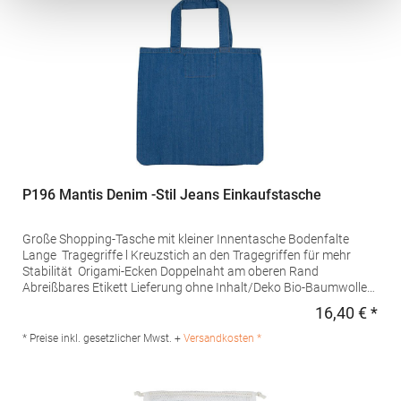
P196 Mantis Denim -Stil Jeans Einkaufstasche
Große Shopping-Tasche mit kleiner Innentasche Bodenfalte
Lange Tragegriffe l Kreuzstich an den Tragegriffen für mehr
Stabilität Origami-Ecken Doppelnaht am oberen Rand
Abreißbares Etikett Lieferung ohne Inhalt/Deko Bio-Baumwolle
Pfegehinweis: 40 °C waschbarBügeln
16,40 € *
Regu
erlaubtMaterialzusammensetzung: 100% BaumwolleAngaben
zur Produktsicherheit: Herst.-Nr.: M196Hersteller: Mantis World
* Preise inkl. gesetzlicher Mwst. +
Versandkosten *
Europe GmbH Carl-Borgward-Straße 20 56566 Neuwied
Deutschland E-Mail: info@mantisworld.com