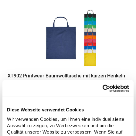
XT902 Printwear Baumwolltasche mit kurzen Henkeln
Henkellänge ca. 35 cm Kreuznähte an Henkelverbindung
Lieferung ohne Inhalt/DekoGrammatur: 140
g/m²Materialzusammensetzung: 100% BaumwolleAngaben zur
Produktsicherheit: Herst.-Nr.: XT902Hersteller: printwear.eu
Diese Webseite verwendet Cookies
GmbH & Co. KG Rheinlanddamm 199 44139 Dortmund
0,84 € *
ab
Regu
Deutschland E-Mail: info@printwear.eu
Wir verwenden Cookies, um Ihnen eine individualisierte
* Preise inkl. gesetzlicher Mwst. +
Versandkosten *
Auswahl zu zeigen, zu Werbezwecken und um die
Qualität unserer Website zu verbessern. Wenn Sie auf