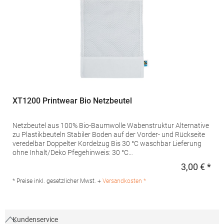
XT1200 Printwear Bio Netzbeutel
Netzbeutel aus 100% Bio-Baumwolle Wabenstruktur Alternative
zu Plastikbeuteln Stabiler Boden auf der Vorder- und Rückseite
veredelbar Doppelter Kordelzug Bis 30 °C waschbar Lieferung
ohne Inhalt/Deko Pfegehinweis: 30 °C
waschbarMaterialzusammensetzung: 100%
3,00 € *
Regu
BaumwolleAngaben zur Produktsicherheit: Herst.-Nr.:
XT1100Hersteller: printwear.eu GmbH & Co. KG Rheinlanddamm
* Preise inkl. gesetzlicher Mwst. +
Versandkosten *
199 44139 Dortmund Deutschland E-Mail: info@printwear.eu
Kundenservice