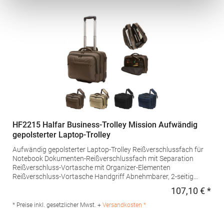
HF2215 Halfar Business-Trolley Mission Aufwändig
gepolsterter Laptop-Trolley
Aufwändig gepolsterter Laptop-Trolley Reißverschlussfach für
Notebook Dokumenten-Reißverschlussfach mit Separation
Reißverschluss-Vortasche mit Organizer-Elementen
Reißverschluss-Vortasche Handgriff Abnehmbarer, 2-seitig
längenverstellbarer Schultergurt mit genähtem Schulterpolster
107,10 € *
Regu
Rückseitige Befestigungsschlaufe für Gepäck-Trolley
Teleskopgriff Lieferung ohne
* Preise inkl. gesetzlicher Mwst. +
Versandkosten *
Inhalt/DekoMaterialzusammensetzung: 100%
PolyesterAngaben zur Produktsicherheit: Herst.-Nr.: