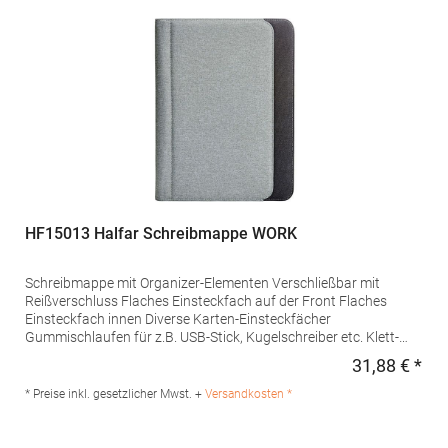
1812215Hersteller: Halfar System GmbH Ludwig-Erhard-Allee
23 33719 Bielefeld Deutschland E-Mail: info@halfar.com
HF15013 Halfar Schreibmappe WORK
Schreibmappe mit Organizer-Elementen Verschließbar mit
Reißverschluss Flaches Einsteckfach auf der Front Flaches
Einsteckfach innen Diverse Karten-Einsteckfächer
Gummischlaufen für z.B. USB-Stick, Kugelschreiber etc. Klett-
Lasche zum Aufstellen von digitalen Geräten Inklusive
31,88 € *
Regu
Schreibblock Lieferung ohne
Inhalt/DekoMaterialzusammensetzung: 100%
* Preise inkl. gesetzlicher Mwst. +
Versandkosten *
PolyesterAngaben zur Produktsicherheit: Herst.-Nr.:
1815013Hersteller: Halfar System GmbH Ludwig-Erhard-Allee
23 33719 Bielefeld Deutschland E-Mail: info@halfar.com