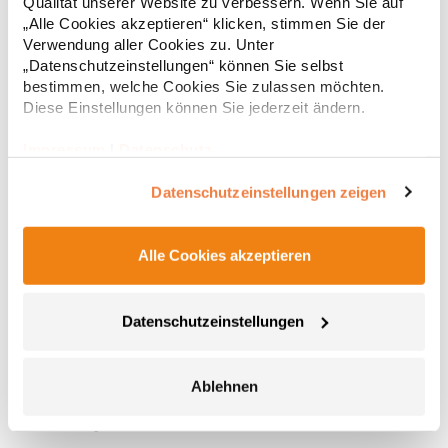
Qualität unserer Website zu verbessern. Wenn Sie auf
„Alle Cookies akzeptieren“ klicken, stimmen Sie der
Verwendung aller Cookies zu. Unter
„Datenschutzeinstellungen“ können Sie selbst
bestimmen, welche Cookies Sie zulassen möchten.
Diese Einstellungen können Sie jederzeit ändern.
Impressum
|
Datenschutz
Datenschutzeinstellungen zeigen
Alle Cookies akzeptieren
NT6157 L-merch Dokumententasche Amsterdam
600D Polyester Abnehmbarer Schultergurt Mit Reißverschluss-
Datenschutzeinstellungen
Vordertasche Lieferung ohne Inhalt /
DekoMaterialzusammensetzung: 100% PolyesterAngaben zur
Produktsicherheit: Herst.-Nr.: NT6157Hersteller: printwear.eu
Ablehnen
GmbH & Co. KG Rheinlanddamm 199 44139 Dortmund
8,01 € *
Regu
Deutschland E-Mail: info@printwear.eu
* Preise inkl. gesetzlicher Mwst. +
Versandkosten *