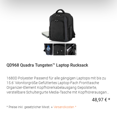
23 33719 Bielefeld Deutschland E-Mail: info@halfar.com
QD968 Quadra Tungsten™ Laptop Rucksack
1680D Polyester Passend für alle gängigen Laptops mit bis zu
15.6´ Monitorgröße Gefüttertes Laptop-Fach Fronttasche
Organizer-Element Kopfhörerkabelausgang Gepolsterte,
verstellbare Schultergurte Media-Tasche mit Kopfhörerausgang
Halterung für Trinkflasche Seitentaschen mit Reißverschluss
48,97 € *
Regu
Tragegriff Volumen: ca. 18 Liter Lieferung ohne
Inhalt/DekoMaterialzusammensetzung: 100%
* Preise inkl. gesetzlicher Mwst. +
Versandkosten *
PolyesterAngaben zur Produktsicherheit: Herst.-Nr.:
QD968Hersteller: Beechfield Brands Europe B.V.