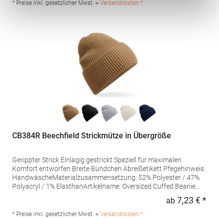
* Preise inkl. gesetzlicher Mwst. +
Versandkosten *
CB384R Beechfield Strickmütze in Übergröße
Gerippter Strick Einlagig gestrickt Speziell für maximalen
Komfort entworfen Breite Bündchen Abreißetikett Pfegehinweis:
HandwäscheMaterialzusammensetzung: 52% Polyester / 47%
Polyacryl / 1% ElasthanArtikelname: Oversized Cuffed Beanie
Angaben zur Produktsicherheit: Herst.-Nr.: B384RHersteller:
7,23 € *
ab
Regu
Beechfield Brands Europe B.V. Posthoornstraat 17 3011WD
Rotterdam Niederlande E-Mail: marketing@beechfield.com
* Preise inkl. gesetzlicher Mwst. +
Versandkosten *