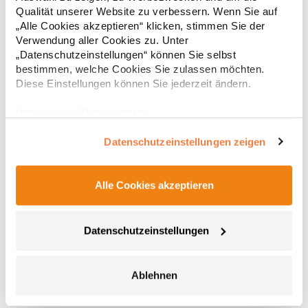
Regu
Deutschland E-Mail: info@tbint.de
Qualität unserer Website zu verbessern. Wenn Sie auf
* Preise inkl. gesetzlicher Mwst. +
Versandkosten *
„Alle Cookies akzeptieren“ klicken, stimmen Sie der
Verwendung aller Cookies zu. Unter
„Datenschutzeinstellungen“ können Sie selbst
bestimmen, welche Cookies Sie zulassen möchten.
Diese Einstellungen können Sie jederzeit ändern.
Impressum
|
Datenschutz
Datenschutzeinstellungen zeigen
Alle Cookies akzeptieren
E3088 Promodoro Unisex Mütze
Datenschutzeinstellungen
Beanie Single-Jersey 95% gekämmte Baumwolle / 5%
PolyesterGrammatur: 180 g/m²Materialzusammensetzung: 95%
Baumwolle / 5% PolyesterAngaben zur Produktsicherheit:Herst.-
Nr.: 3088Hersteller: Promodoro Fashion GmbH Am Gatherhof 57
Ablehnen
40472 Düsseldorf Deutschland E-Mail: info@promodoro.de
7,87 € *
Regu