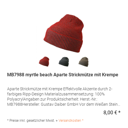
MB7988 myrtle beach Aparte Strickmütze mit Krempe
Aparte Strickmütze mit Krempe Effektvolle Akzente durch 2-
farbiges Ripp-Design Materialzusammensetzung: 100%
PolyacrylAngaben zur Produktsicherheit: Herst.-Nr.:
MB7988Hersteller: Gustav Daiber GmbH Vor dem Weißen Stein
25-31 72461 Albstadt Deutschland E-Mail: info@daiber.de
8,00 € *
Regu
* Preise inkl. gesetzlicher Mwst. +
Versandkosten *