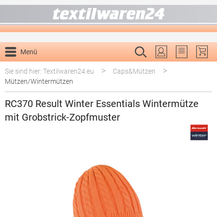
alt springen
Menü
Du hast 0 P
>
>
Sie sind hier: Textilwaren24.eu
Caps&Mützen
Mützen/Wintermützen
RC370 Result Winter Essentials Wintermütze
mit Grobstrick-Zopfmuster
Bildergalerie überspringen