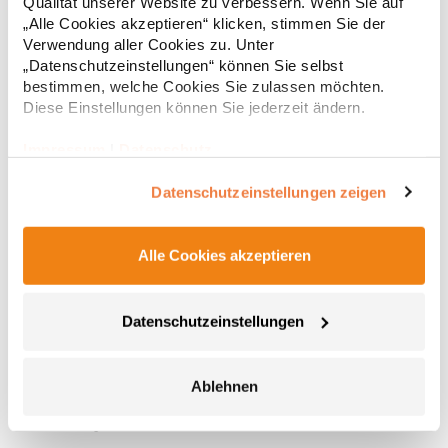
Qualität unserer Website zu verbessern. Wenn Sie auf
„Alle Cookies akzeptieren“ klicken, stimmen Sie der
Verwendung aller Cookies zu. Unter
„Datenschutzeinstellungen“ können Sie selbst
bestimmen, welche Cookies Sie zulassen möchten.
Diese Einstellungen können Sie jederzeit ändern.
Impressum
|
Datenschutz
Datenschutzeinstellungen zeigen
Alle Cookies akzeptieren
E3088 Promodoro Unisex Mütze
Beanie Single-Jersey 95% gekämmte Baumwolle / 5%
Datenschutzeinstellungen
PolyesterGrammatur: 180 g/m²Materialzusammensetzung: 95%
Baumwolle / 5% PolyesterAngaben zur Produktsicherheit:Herst.-
Nr.: 3088Hersteller: Promodoro Fashion GmbH Am Gatherhof 57
Ablehnen
40472 Düsseldorf Deutschland E-Mail: info@promodoro.de
7,87 € *
Regu
* Preise inkl. gesetzlicher Mwst. +
Versandkosten *