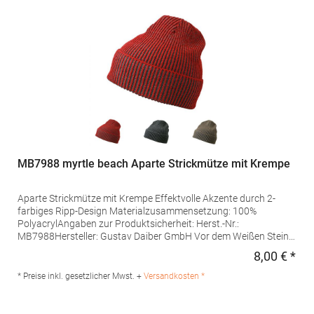
MB7988 myrtle beach Aparte Strickmütze mit Krempe
Aparte Strickmütze mit Krempe Effektvolle Akzente durch 2-
farbiges Ripp-Design Materialzusammensetzung: 100%
PolyacrylAngaben zur Produktsicherheit: Herst.-Nr.:
MB7988Hersteller: Gustav Daiber GmbH Vor dem Weißen Stein
25-31 72461 Albstadt Deutschland E-Mail: info@daiber.de
8,00 € *
Regu
* Preise inkl. gesetzlicher Mwst. +
Versandkosten *