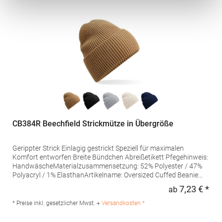
CB384R Beechfield Strickmütze in Übergröße
Gerippter Strick Einlagig gestrickt Speziell für maximalen
Komfort entworfen Breite Bündchen Abreißetikett Pfegehinweis:
HandwäscheMaterialzusammensetzung: 52% Polyester / 47%
Polyacryl / 1% ElasthanArtikelname: Oversized Cuffed Beanie
Angaben zur Produktsicherheit: Herst.-Nr.: B384RHersteller:
7,23 € *
ab
Regu
Beechfield Brands Europe B.V. Posthoornstraat 17 3011WD
Rotterdam Niederlande E-Mail: marketing@beechfield.com
* Preise inkl. gesetzlicher Mwst. +
Versandkosten *