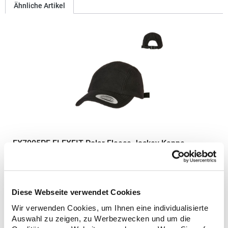
Ähnliche Artikel
FX7005PF FLEXFIT Polar Fleece Jockey Kappe
Flauschige Oberfläche, verstellbarer VerschlussPfegehinweis:
nicht waschbarGrammatur: 304
g/m²Materialzusammensetzung: 100% PolyesterAngaben zur
Diese Webseite verwendet Cookies
Produktsicherheit:Herst.-Nr.: 7005PFHersteller: TB International
GmbH Dr.-Robert-Murjahn-Str. 7 64372 Ober-Ramstadt
Wir verwenden Cookies, um Ihnen eine individualisierte
21,71 € *
Regu
Deutschland E-Mail: info@tbint.de
Auswahl zu zeigen, zu Werbezwecken und um die
* Preise inkl. gesetzlicher Mwst. +
Versandkosten *