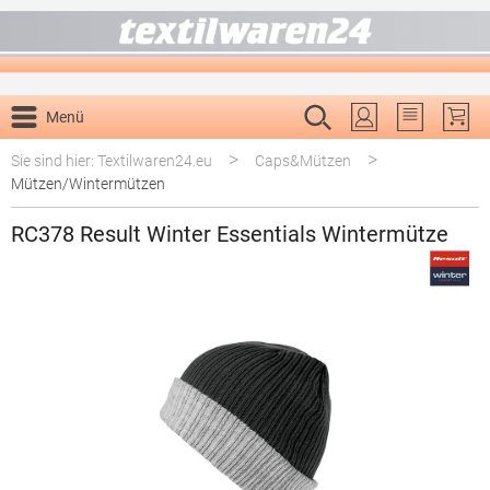
alt springen
Menü
Du hast 0 P
>
>
Sie sind hier: Textilwaren24.eu
Caps&Mützen
Mützen/Wintermützen
RC378 Result Winter Essentials Wintermütze
Bildergalerie überspringen