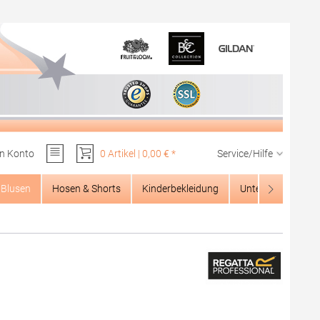
n Konto
0 Artikel | 0,00 € *
Service/Hilfe
Du hast 0 Produkte auf dem Merkzettel
Blusen
Hosen & Shorts
Kinderbekleidung
Unterwäsche