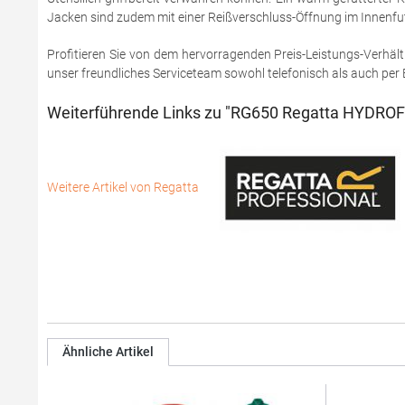
Jacken sind zudem mit einer Reißverschluss-Öffnung im Innenfut
Profitieren Sie von dem hervorragenden Preis-Leistungs-Verhält
unser freundliches Serviceteam sowohl telefonisch als auch per 
Weiterführende Links zu "RG650 Regatta HYDROF
Weitere Artikel von Regatta
Ähnliche Artikel