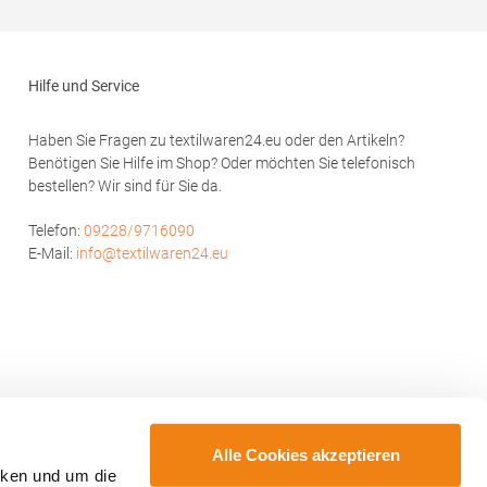
A660
mit Reißverschluss Ärmeltasche mit
.0 UI
reflektierendem ReißverschlussGrammatur:
 Polen E-
230 g/m²Materialzusammensetzung: 100%
a.com
PolyesterAngaben zur
Hilfe und Service
Produktsicherheit: Herst.-Nr.:
JN1122Hersteller: Gustav Daiber GmbH Vor
dem Weißen Stein 25-31 72461 Albstadt
Haben Sie Fragen zu textilwaren24.eu oder den Artikeln?
Deutschland E-Mail: info@daiber.de
Benötigen Sie Hilfe im Shop? Oder möchten Sie telefonisch
bestellen? Wir sind für Sie da.
Telefon:
09228/9716090
E-Mail:
info@textilwaren24.eu
Alle Cookies akzeptieren
cken und um die