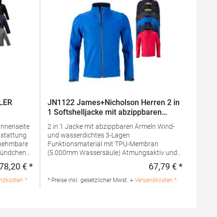
LER
JN1122 James+Nicholson Herren 2 in
1 Softshelljacke mit abzippbaren
Ärmeln
Innenseite
2 in 1 Jacke mit abzippbaren Ärmeln Wind-
stattung
und wasserdichtes 3-Lagen
Funktionsmaterial mit TPU-Membran
(5.000mm Wassersäule) Atmungsaktiv und
chnürzug
wasserdampfdurchlässig Nähte nicht
78,20 € *
67,79 € *
Regulärer Preis:
Regulärer 
g im
versiegelt Stehkragen Kontrastfarbige
sticken
Innenseite, kontrastfarbige Paspel an
ndkosten *
* Preise inkl. gesetzlicher Mwst. +
Versandkosten *
uss-Taschen
Vorder-, Rückenteil und Ärmel Reflektierender
 270
unterlegter Frontreißverschluss
 96%
Reflektierende Details an Schulter, Rückenteil
zur
und Ärmel 2 Seitentaschen, 1 Innentasche