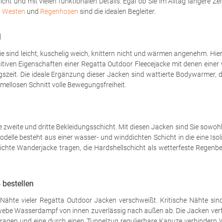
t und mit vielen funktionalen Details. Egal ob Sie im Alltag längere Ze
,
Westen
und
Regenhosen
sind die idealen Begleiter.
l
 sind leicht, kuschelig weich, knittern nicht und wärmen angenehm. Hierfür
 positiven Eigenschaften einer Regatta Outdoor Fleecejacke mit denen ein
zeit. Die ideale Ergänzung dieser Jacken sind wattierte Bodywarmer, di
ellosen Schnitt volle Bewegungsfreiheit.
 zweite und dritte Bekleidungsschicht. Mit diesen Jacken sind Sie sowo
odelle besteht aus einer wasser- und winddichten Schicht in die eine Is
 leichte Wanderjacke tragen, die Hardshellschicht als wetterfeste Regenb
 bestellen
ähte vieler Regatta Outdoor Jacken verschweißt. Kritische Nähte sind 
ewebe Wasserdampf von innen zuverlässig nach außen ab. Die Jacken verf
 Kragen und eine durch einen Tunnelzug regulierbare Kapuze verhindern