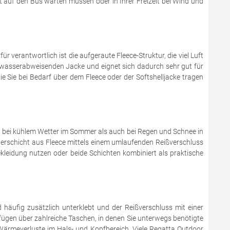
it auf den Bus warten müssen oder in Ihrer Freizeit bei Wind und
 verantwortlich ist die aufgeraute Fleece-Struktur, die viel Luft
er wasserabweisenden Jacke und eignet sich dadurch sehr gut für
e Sie bei Bedarf über dem Fleece oder der Softshelljacke tragen
hl bei kühlem Wetter im Sommer als auch bei Regen und Schnee in
olierschicht aus Fleece mittels einem umlaufenden Reißverschluss
ekleidung nutzen oder beide Schichten kombiniert als praktische
häufig zusätzlich unterklebt und der Reißverschluss mit einer
ügen über zahlreiche Taschen, in denen Sie unterwegs benötigte
 Wärmeverluste im Hals- und Kopfbereich. Viele Regatta Outdoor