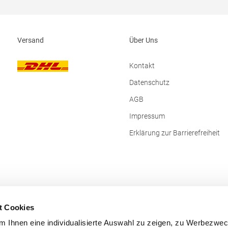
eMaterialzusammensetzung: 94%
Produktsicherheit: Herst.-Nr.: TR
 6% Elasthan, Futter und
Hersteller: REGATTA Polska sp 2.0
 100% Polyester Artikelname:
Czestochowska 5 32085 Modlnica
 Padded SoftshellAngaben zur
Mail: germansalesadmin@regatt
Versand
Über Uns
rheit: Herst.-Nr.:
eller: SOLO INVEST 92 Rue
02 Paris Frankreich E-Mail:
Kontakt
nvest.com
Datenschutz
AGB
Impressum
Erklärung zur Barrierefreiheit
t Cookies
 Ihnen eine individualisierte Auswahl zu zeigen, zu Werbezwe