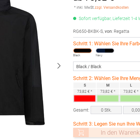
* inkl. MwSt.
zzgl. Versandkosten
Sofort verfügbar, Lieferzeit 1-4
RG650-BKBK-S
,
von
: Regatta
Schritt 1: Wählen Sie Ihre Farb
Black
Navy
Schritt 2: Wählen Sie Ihre Men
S
M
L
73,82 € *
73,82 € *
73,82 € *
Gesamt:
0
Stk.
0,0
Schritt 3: Legen Sie nun Ihre W
In den Warenk