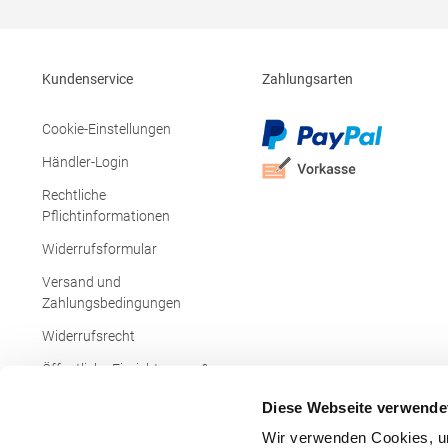
290 g/m²Materialzusammensetzung: 100%
Innentasch
PolyesterAngaben zur
Polyester /
Produktsicherheit: Herst.-Nr.:
Wattierung:
JN1078Hersteller: Gustav Daiber GmbH Vor
Men's Rock
Kundenservice
Zahlungsarten
dem Weißen Stein 25-31 72461 Albstadt
Produktsiche
Deutschland E-Mail: info@daiber.de
46604Herst
Réaumur 750
Cookie-Einstellungen
sols@soloi
Händler-Login
Rechtliche
Pflichtinformationen
Widerrufsformular
Versand und
Zahlungsbedingungen
Widerrufsrecht
Öffentliche Einrichtungen &
Behörden
Diese Webseite verwende
Wir verwenden Cookies, um