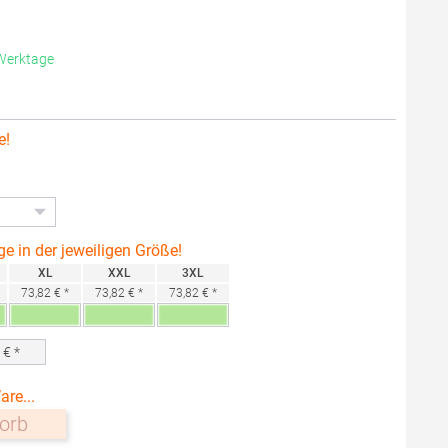
 Werktage
e!
ge in der jeweiligen Größe!
XL
XXL
3XL
73,82 € *
73,82 € *
73,82 € *
0
€ *
are...
orb