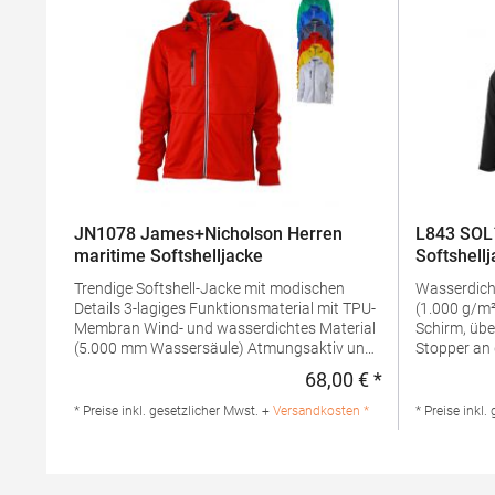
JN1078 James+Nicholson Herren
L843 SOL
maritime Softshelljacke
Softshell
Trendige Softshell-Jacke mit modischen
Wasserdich
Details 3-lagiges Funktionsmaterial mit TPU-
(1.000 g/m²) Abnehmbare Kapuze
Membran Wind- und wasserdichtes Material
Schirm, übe
(5.000 mm Wassersäule) Atmungsaktiv und
Stopper an der Rück
wasserdampfdurchlässig Nähte nicht
eine Ärmelt
68,00 € *
Regulärer Preis
versiegelt Stehkragen Abknöpfbare Kapuze
mit Reißverschluss 
Zwei seitliche Taschen und eine Brusttasche
verstellbar
* Preise inkl. gesetzlicher Mwst. +
Versandkosten *
* Preise inkl.
mit Reißverschluss Reißverschluss zur
zusätzlich
Veredelung Reißverschlüsse und seitliches
Gummibesch
Band in Kontrastfarbe Elastische Kordel mit
Elastisches Zu
Stopper an Kapuze und SaumGrammatur:
wattiert Velcro®-Klettverschlüsse Eine Netz-