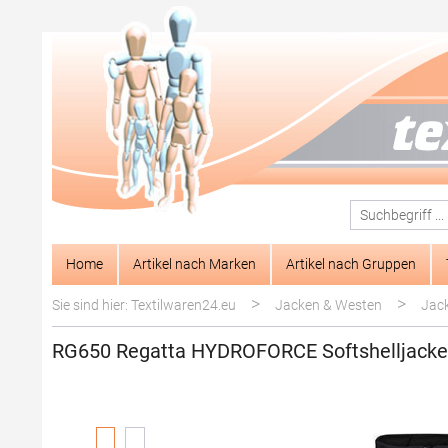
springen
Zur Hauptnavigation springen
Home
Artikel nach Marken
Artikel nach Gruppen
>
>
Sie sind hier: Textilwaren24.eu
Jacken & Westen
Jac
RG650 Regatta HYDROFORCE Softshelljacke
Bildergalerie überspringen