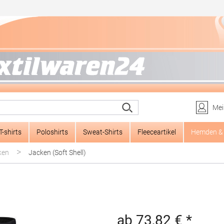
Mei
T-shirts
Poloshirts
Sweat-Shirts
Fleeceartikel
Hemden & 
>
ken
Jacken (Soft Shell)
ab 73,82 € *